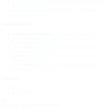
Báo Giá Dịch Vụ Sản Xuất Video Quảng Cáo 2025 (Minh
Bạch & Tối Ưu Chi Phí)
Hướng Dẫn Làm Video TikTok 2025 Từ A-Z (Kèm Mẹo
Edit & Lên Xu Hướng)
Bình luận gần đây
hoàng thị thanh hoài
trong
Cách làm video lyric nhạc
Lê Nam
trong
Dịch Vụ Làm Video Theo Yêu Cầu Cho
Doanh Nghiệp & Cá Nhân
Lê Nam
trong
Dịch Vụ Làm Video Theo Yêu Cầu Cho
Doanh Nghiệp & Cá Nhân
Lan
trong
Dịch Vụ Làm Video Theo Yêu Cầu Cho Doanh
Nghiệp & Cá Nhân
Lê Nam
trong
Dịch Vụ Làm Video Theo Yêu Cầu Cho
Doanh Nghiệp & Cá Nhân
Danh mục
BLOG
HƯỚNG DẪN
top
©
Lê Nam
- 2026. All rights reserved.