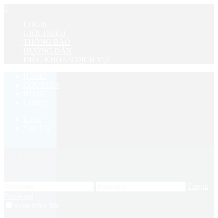
0
LOGIN
GIỚI THIỆU
THÔNG BÁO
HƯỚNG DẪN
ĐIỀU KHOẢN DỊCH VỤ
HOME
COURSES
BLOG
Contact
Login
Sign Up
LOGIN
Forgot
Password
Remember Me