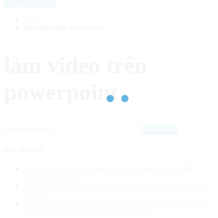
Home
làm video trên powerpoint
làm video trên
powerpoint
Tìm kiếm cho:
Bài viết mới
Học Edit Video Cho Người Mới: Lộ Trình Từ A–Z Để Tự
Làm Được Video
Dịch Vụ Làm Video Theo Yêu Cầu Cho Doanh Nghiệp &
Cá Nhân
Kịch bản video giới thiệu công ty: Mẫu chi tiết, Hướng dẫn
A-Z và Lỗi sai cần tránh (Cập nhật 2025)