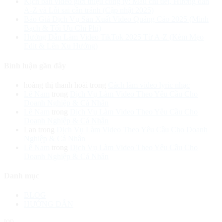
Kịch bản video giới thiệu công ty: Mẫu chi tiết, Hướng dẫn
A-Z và Lỗi sai cần tránh (Cập nhật 2025)
Báo Giá Dịch Vụ Sản Xuất Video Quảng Cáo 2025 (Minh
Bạch & Tối Ưu Chi Phí)
Hướng Dẫn Làm Video TikTok 2025 Từ A-Z (Kèm Mẹo
Edit & Lên Xu Hướng)
Bình luận gần đây
hoàng thị thanh hoài
trong
Cách làm video lyric nhạc
Lê Nam
trong
Dịch Vụ Làm Video Theo Yêu Cầu Cho
Doanh Nghiệp & Cá Nhân
Lê Nam
trong
Dịch Vụ Làm Video Theo Yêu Cầu Cho
Doanh Nghiệp & Cá Nhân
Lan
trong
Dịch Vụ Làm Video Theo Yêu Cầu Cho Doanh
Nghiệp & Cá Nhân
Lê Nam
trong
Dịch Vụ Làm Video Theo Yêu Cầu Cho
Doanh Nghiệp & Cá Nhân
Danh mục
BLOG
HƯỚNG DẪN
top