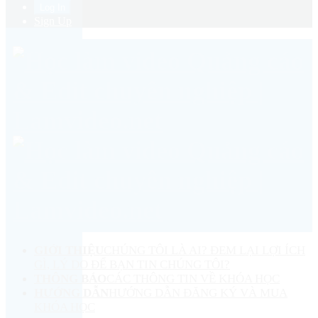
Sign Up
GIỚI THIỆU
CHÚNG TÔI LÀ AI? ĐEM LẠI LỢI ÍCH
GÌ, LÝ DO ĐỂ BẠN TIN CHÚNG TÔI?
THÔNG BÁO
CÁC THÔNG TIN VỀ KHÓA HỌC
HƯỚNG DẪN
HƯỚNG DẪN ĐĂNG KÝ VÀ MUA
KHÓA HỌC