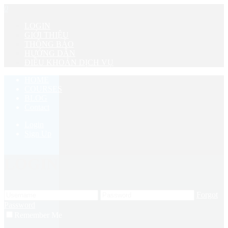
0
LOGIN
GIỚI THIỆU
THÔNG BÁO
HƯỚNG DẪN
ĐIỀU KHOẢN DỊCH VỤ
HOME
COURSES
BLOG
Contact
Login
Sign Up
LOGIN
Forgot
Password
Remember Me