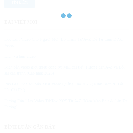
BÀI VIẾT MỚI
Học Edit Video Cho Người Mới: Lộ Trình Từ A–Z Để Tự Làm Được
Video
Dịch vụ làm video
Kịch bản video giới thiệu công ty: Mẫu chi tiết, Hướng dẫn A-Z và Lỗi
sai cần tránh (Cập nhật 2025)
Báo Giá Dịch Vụ Sản Xuất Video Quảng Cáo 2025 (Minh Bạch & Tối
Ưu Chi Phí)
Hướng Dẫn Làm Video TikTok 2025 Từ A-Z (Kèm Mẹo Edit & Lên Xu
Hướng)
BÌNH LUẬN GẦN ĐÂY