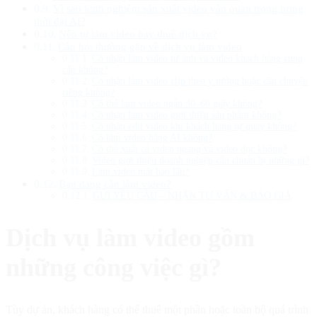
Vì sao kinh nghiệm sản xuất video vẫn quan trọng trong
thời đại AI?
Nên tự làm video hay thuê dịch vụ?
Câu hỏi thường gặp về dịch vụ làm video
Có nhận làm video từ ảnh và video khách hàng cung
cấp không?
Có nhận làm video clip theo ý tưởng hoặc câu chuyện
riêng không?
Có thể làm video ngắn 30–60 giây không?
Có nhận làm video giới thiệu sản phẩm không?
Có nhận edit video khi khách hàng tự quay không?
Có làm video bằng AI không?
Có thể xuất cả video ngang và video dọc không?
Video giới thiệu doanh nghiệp cần chuẩn bị những gì?
Làm video mất bao lâu?
Bạn đang cần làm video?
GỬI YÊU CẦU – NHẬN TƯ VẤN & BÁO GIÁ
Dịch vụ làm video gồm
những công việc gì?
Tùy dự án, khách hàng có thể thuê một phần hoặc toàn bộ quá trình