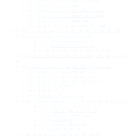
Dịch vụ làm video clip theo yêu cầu
Dịch vụ làm video ngắn
Dịch vụ làm video giới thiệu sản phẩm
Dịch vụ làm video quảng cáo sản phẩm
Dịch vụ làm video quảng cáo
Dịch vụ làm video giới thiệu doanh nghiệp
Dịch vụ edit video và chỉnh sửa video theo yêu cầu
Làm video bằng AI hoặc kết hợp AI
Video sử dụng chủ yếu AI
Video kết hợp AI với tư liệu thật
Video quay thực tế và dùng AI hỗ trợ hậu kỳ
Một video nên được thiết kế cho đúng nền tảng ngay từ
đầu
Quy trình làm video theo yêu cầu tại Lamvideo
Bước 1: Tiếp nhận yêu cầu
Bước 2: Trao đổi và đề xuất phương án
Bước 3: Xây dựng nội dung và kế hoạch
Bước 4: Quay phim
Bước 5: Hậu kỳ
Bước 6: Duyệt và bàn giao
Bảng giá làm video clip: Chi phí được tính như thế nào?
1. Khách hàng đã có tư liệu hay cần quay mới?
2. Mức độ phức tạp của kịch bản
3. Số ngày và địa điểm quay
4. Yêu cầu hậu kỳ
5. Số lượng phiên bản đầu ra
6. Thời hạn bàn giao
Cần gửi những gì để nhận báo giá nhanh?