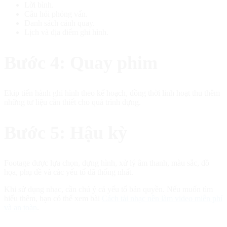
Lời bình.
Câu hỏi phỏng vấn.
Danh sách cảnh quay.
Lịch và địa điểm ghi hình.
Bước 4: Quay phim
Ekip tiến hành ghi hình theo kế hoạch, đồng thời linh hoạt thu thêm
những tư liệu cần thiết cho quá trình dựng.
Bước 5: Hậu kỳ
Footage được lựa chọn, dựng hình, xử lý âm thanh, màu sắc, đồ
họa, phụ đề và các yếu tố đã thống nhất.
Khi sử dụng nhạc, cần chú ý cả yếu tố bản quyền. Nếu muốn tìm
hiểu thêm, bạn có thể xem bài
Cách tải nhạc nền làm video miễn phí
và an toàn
.