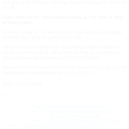
máy quay, phần mềm hay hiệu ứng, chúng tôi thường cần làm rõ ba
vấn đề:
Video dành cho ai? Muốn truyền tải điều gì? Và video sẽ được
sử dụng ở đâu?
Từ những thông tin này mới có thể lựa chọn cách làm, thời lượng,
hình thức quay dựng và ngân sách phù hợp.
Nếu bạn chưa có kịch bản hoặc chưa biết loại video nào phù hợp,
chỉ cần gửi cho chúng tôi những thông tin đang có. Lamvideo có
thể cùng bạn xác định phương án trước khi triển khai.
Nếu muốn tự tìm hiểu trước về quy trình làm video, bạn cũng có thể
tham khảo các bài hướng dẫn tại
Blog Lamvideo
.
Table of Contents
Dịch vụ làm video gồm những công việc gì?
1. Tiền kỳ: Xác định nội dung trước khi quay
2. Sản xuất: Quay phim và thu âm
3. Hậu kỳ: Biến tư liệu thành video hoàn chỉnh
Các dịch vụ làm video theo yêu cầu phổ biến