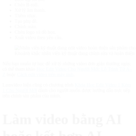
Chèn B-roll.
Xử lý âm thanh.
Thêm nhạc.
Tạo phụ đề.
Chỉnh màu.
Chèn logo và đồ họa.
Xuất video theo yêu cầu.
Khoảnh khắc nhân viên kỹ thuật đang chỉnh sửa và hoàn thiện 
Nếu bạn muốn tự học để xử lý những video đơn giản thường ngày,
có thể tham khảo
Học Edit Video Cho Người Mới: Lộ Trình Từ A–
Z
hoặc
Cách edit video trên máy tính
.
Lamvideo hiện cũng có chương trình
Khóa Học Edit Video 1 Kèm
1 Cho Người Mới
dành cho người muốn được hướng dẫn trực tiếp
trên chính sản phẩm của mình.
Làm video bằng AI
hoặc kết hợp AI