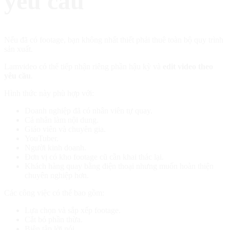
yêu cầu
Nếu đã có footage, bạn không nhất thiết phải thuê toàn bộ quy trình
sản xuất.
Lamvideo có thể tiếp nhận riêng phần hậu kỳ và
edit video theo
yêu cầu
.
Hình thức này phù hợp với:
Doanh nghiệp đã có nhân viên tự quay.
Cá nhân làm nội dung.
Giáo viên và chuyên gia.
YouTuber.
Người kinh doanh.
Đơn vị có kho footage cũ cần khai thác lại.
Khách hàng quay bằng điện thoại nhưng muốn hoàn thiện
chuyên nghiệp hơn.
Các công việc có thể bao gồm:
Lựa chọn và sắp xếp footage.
Cắt bỏ phần thừa.
Biên tập lời nói.