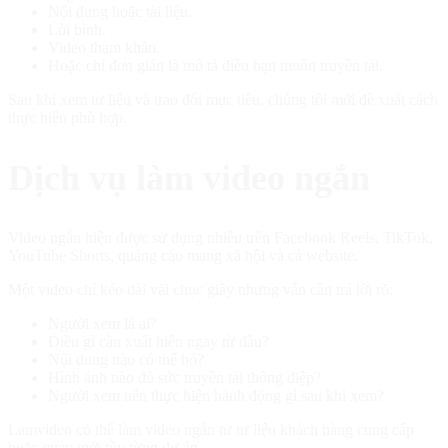
Nội dung hoặc tài liệu.
Lời bình.
Video tham khảo.
Hoặc chỉ đơn giản là mô tả điều bạn muốn truyền tải.
Sau khi xem tư liệu và trao đổi mục tiêu, chúng tôi mới đề xuất cách
thực hiện phù hợp.
Dịch vụ làm video ngắn
Video ngắn hiện được sử dụng nhiều trên Facebook Reels, TikTok,
YouTube Shorts, quảng cáo mạng xã hội và cả website.
Một video chỉ kéo dài vài chục giây nhưng vẫn cần trả lời rõ:
Người xem là ai?
Điều gì cần xuất hiện ngay từ đầu?
Nội dung nào có thể bỏ?
Hình ảnh nào đủ sức truyền tải thông điệp?
Người xem nên thực hiện hành động gì sau khi xem?
Lamvideo có thể làm video ngắn từ tư liệu khách hàng cung cấp
hoặc quay mới tùy từng dự án.