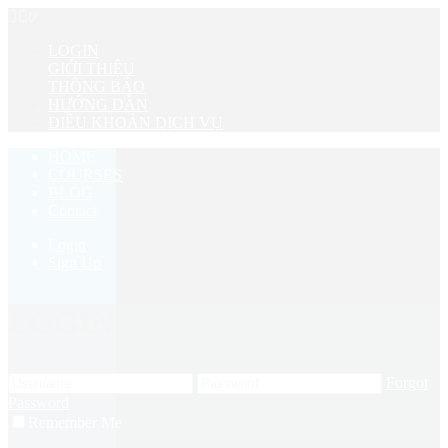
0
LOGIN
GIỚI THIỆU
THÔNG BÁO
HƯỚNG DẪN
ĐIỀU KHOẢN DỊCH VỤ
HOME
COURSES
BLOG
Contact
Login
Sign Up
LOGIN
Forgot
Password
Remember Me