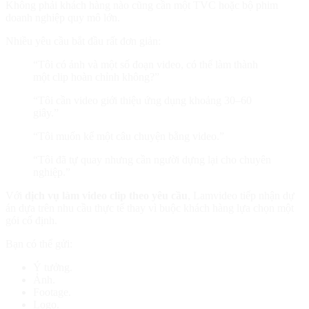
Không phải khách hàng nào cũng cần một TVC hoặc bộ phim
doanh nghiệp quy mô lớn.
Nhiều yêu cầu bắt đầu rất đơn giản:
“Tôi có ảnh và một số đoạn video, có thể làm thành
một clip hoàn chỉnh không?”
“Tôi cần video giới thiệu ứng dụng khoảng 30–60
giây.”
“Tôi muốn kể một câu chuyện bằng video.”
“Tôi đã tự quay nhưng cần người dựng lại cho chuyên
nghiệp.”
Với
dịch vụ làm video clip theo yêu cầu
, Lamvideo tiếp nhận dự
án dựa trên nhu cầu thực tế thay vì buộc khách hàng lựa chọn một
gói cố định.
Bạn có thể gửi:
Ý tưởng.
Ảnh.
Footage.
Logo.