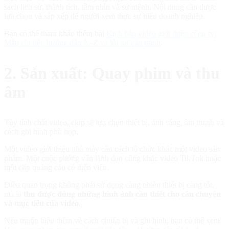
sách lịch sử, thành tích, tầm nhìn và sứ mệnh. Nội dung cần được
lựa chọn và sắp xếp để người xem thực sự hiểu doanh nghiệp.
Bạn có thể tham khảo thêm bài
Kịch bản video giới thiệu công ty:
Mẫu chi tiết, hướng dẫn A–Z và lỗi sai cần tránh
.
2. Sản xuất: Quay phim và thu
âm
Tùy tính chất video, ekip sẽ lựa chọn thiết bị, ánh sáng, âm thanh và
cách ghi hình phù hợp.
Một video giới thiệu nhà máy cần cách tổ chức khác một video sản
phẩm. Một cuộc phỏng vấn lãnh đạo cũng khác video TikTok hoặc
một clip quảng cáo có diễn viên.
Điều quan trọng không phải sử dụng càng nhiều thiết bị càng tốt,
mà là
thu được đúng những hình ảnh cần thiết cho câu chuyện
và mục tiêu của video
.
Nếu muốn hiểu thêm về cách chuẩn bị và ghi hình, bạn có thể xem