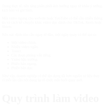
Trong thực tế, nền tảng phân phối ảnh hưởng ngay từ khâu ý tưởng,
kịch bản và ghi hình.
Một video ngang cho website hoặc YouTube có thể cần nhiều thông
tin và cách kể chuyện khác video dọc dành cho TikTok, Reels hoặc
Shorts.
Nếu xác định nhu cầu ngay từ đầu, một ngày quay có thể tạo ra:
Một video chính.
Nhiều video ngắn.
Teaser.
Các đoạn phỏng vấn riêng.
Video hậu trường.
Phiên bản ngang.
Phiên bản dọc.
Như vậy, doanh nghiệp có thể tận dụng tốt hơn nguồn tư liệu thay
vì mỗi lần cần nội dung lại tổ chức một buổi quay mới.
Quy trình làm video