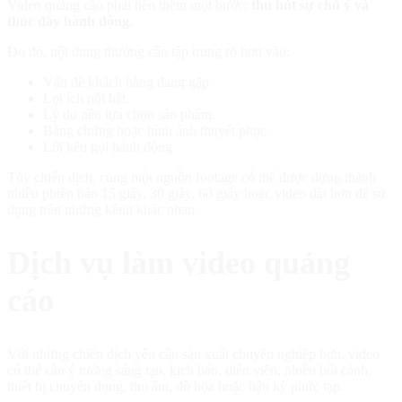
Video quảng cáo phải tiến thêm một bước:
thu hút sự chú ý và
thúc đẩy hành động
.
Do đó, nội dung thường cần tập trung rõ hơn vào:
Vấn đề khách hàng đang gặp.
Lợi ích nổi bật.
Lý do nên lựa chọn sản phẩm.
Bằng chứng hoặc hình ảnh thuyết phục.
Lời kêu gọi hành động.
Tùy chiến dịch, cùng một nguồn footage có thể được dựng thành
nhiều phiên bản 15 giây, 30 giây, 60 giây hoặc video dài hơn để sử
dụng trên những kênh khác nhau.
Dịch vụ làm video quảng
cáo
Với những chiến dịch yêu cầu sản xuất chuyên nghiệp hơn, video
có thể cần ý tưởng sáng tạo, kịch bản, diễn viên, nhiều bối cảnh,
thiết bị chuyên dụng, thu âm, đồ họa hoặc hậu kỳ phức tạp.