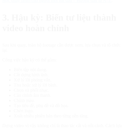
Học quay phim cho người mới bắt đầu – Hướng dẫn từ A–Z
.
3. Hậu kỳ: Biến tư liệu thành
video hoàn chỉnh
Sau khi quay, toàn bộ footage cần được xem, lựa chọn và tổ chức
lại.
Công việc hậu kỳ có thể gồm:
Biên tập nội dung.
Cắt dựng hình ảnh.
Xử lý lời phỏng vấn.
Thu hoặc xử lý lời bình.
Chọn và phối nhạc.
Cân chỉnh âm thanh.
Chỉnh màu.
Tạo tiêu đề, phụ đề và đồ họa.
Chèn logo.
Xuất nhiều phiên bản theo từng nền tảng.
Dựng video vì vậy không chỉ là thao tác cắt và nối cảnh. Cách lựa