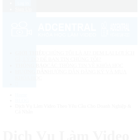
Sign Up
GIỚI THIỆU
CHÚNG TÔI LÀ AI? ĐEM LẠI LỢI ÍCH
GÌ, LÝ DO ĐỂ BẠN TIN CHÚNG TÔI?
THÔNG BÁO
CÁC THÔNG TIN VỀ KHÓA HỌC
HƯỚNG DẪN
HƯỚNG DẪN ĐĂNG KÝ VÀ MUA
KHÓA HỌC
Home
BLOG
Dịch Vụ Làm Video Theo Yêu Cầu Cho Doanh Nghiệp &
Cá Nhân
Dịch Vụ Làm Video