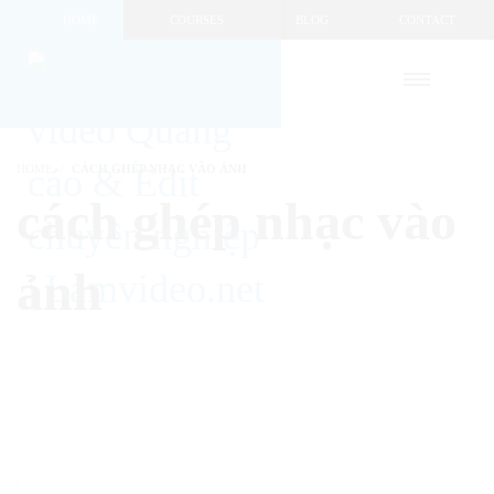
HOME
COURSES
BLOG
CONTACT
HOME
CÁCH GHÉP NHẠC VÀO ẢNH
cách ghép nhạc vào
ảnh