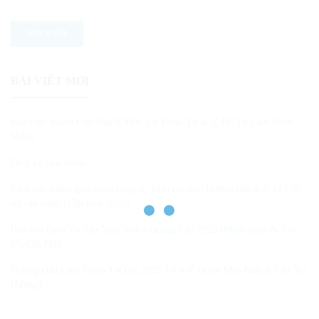
BÀI VIẾT MỚI
Học Edit Video Cho Người Mới: Lộ Trình Từ A–Z Để Tự Làm Được
Video
Dịch vụ làm video
Kịch bản video giới thiệu công ty: Mẫu chi tiết, Hướng dẫn A-Z và Lỗi
sai cần tránh (Cập nhật 2025)
Báo Giá Dịch Vụ Sản Xuất Video Quảng Cáo 2025 (Minh Bạch & Tối
Ưu Chi Phí)
Hướng Dẫn Làm Video TikTok 2025 Từ A-Z (Kèm Mẹo Edit & Lên Xu
Hướng)