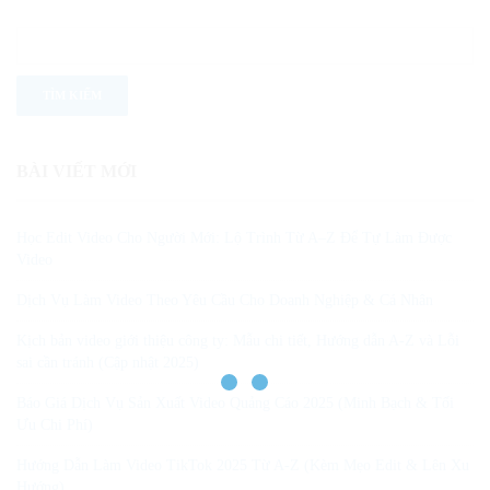
BÀI VIẾT MỚI
Học Edit Video Cho Người Mới: Lộ Trình Từ A–Z Để Tự Làm Được
Video
Dịch Vụ Làm Video Theo Yêu Cầu Cho Doanh Nghiệp & Cá Nhân
Kịch bản video giới thiệu công ty: Mẫu chi tiết, Hướng dẫn A-Z và Lỗi
sai cần tránh (Cập nhật 2025)
Báo Giá Dịch Vụ Sản Xuất Video Quảng Cáo 2025 (Minh Bạch & Tối
Ưu Chi Phí)
Hướng Dẫn Làm Video TikTok 2025 Từ A-Z (Kèm Mẹo Edit & Lên Xu
Hướng)