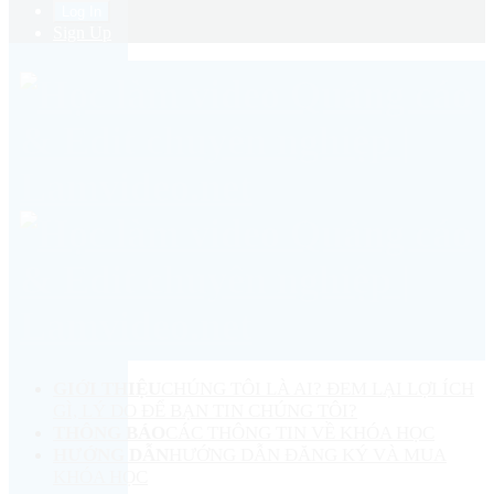
Sign Up
GIỚI THIỆU
CHÚNG TÔI LÀ AI? ĐEM LẠI LỢI ÍCH
GÌ, LÝ DO ĐỂ BẠN TIN CHÚNG TÔI?
THÔNG BÁO
CÁC THÔNG TIN VỀ KHÓA HỌC
HƯỚNG DẪN
HƯỚNG DẪN ĐĂNG KÝ VÀ MUA
KHÓA HỌC