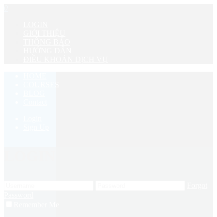
0
LOGIN
GIỚI THIỆU
THÔNG BÁO
HƯỚNG DẪN
ĐIỀU KHOẢN DỊCH VỤ
HOME
COURSES
BLOG
Contact
Login
Sign Up
LOGIN
Forgot
Password
Remember Me