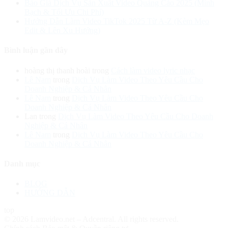
Báo Giá Dịch Vụ Sản Xuất Video Quảng Cáo 2025 (Minh
Bạch & Tối Ưu Chi Phí)
Hướng Dẫn Làm Video TikTok 2025 Từ A-Z (Kèm Mẹo
Edit & Lên Xu Hướng)
Bình luận gần đây
hoàng thị thanh hoài
trong
Cách làm video lyric nhạc
Lê Nam
trong
Dịch Vụ Làm Video Theo Yêu Cầu Cho
Doanh Nghiệp & Cá Nhân
Lê Nam
trong
Dịch Vụ Làm Video Theo Yêu Cầu Cho
Doanh Nghiệp & Cá Nhân
Lan
trong
Dịch Vụ Làm Video Theo Yêu Cầu Cho Doanh
Nghiệp & Cá Nhân
Lê Nam
trong
Dịch Vụ Làm Video Theo Yêu Cầu Cho
Doanh Nghiệp & Cá Nhân
Danh mục
BLOG
HƯỚNG DẪN
top
© 2026 Lamvideo.net – Adcentral. All rights reserved.