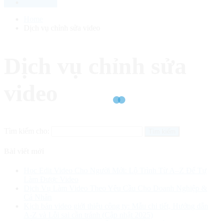
Home
Dịch vụ chỉnh sửa video
Dịch vụ chỉnh sửa
video
Tìm kiếm cho:
Bài viết mới
Học Edit Video Cho Người Mới: Lộ Trình Từ A–Z Để Tự
Làm Được Video
Dịch Vụ Làm Video Theo Yêu Cầu Cho Doanh Nghiệp &
Cá Nhân
Kịch bản video giới thiệu công ty: Mẫu chi tiết, Hướng dẫn
A-Z và Lỗi sai cần tránh (Cập nhật 2025)