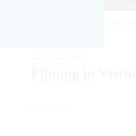
HOM
GIỚI THIỆ
CHÚNG TÔI LÀ AI? 
LÝ DO ĐỂ BẠN TIN
HOME
FILMING IN VIETNAM
Filming in Viet