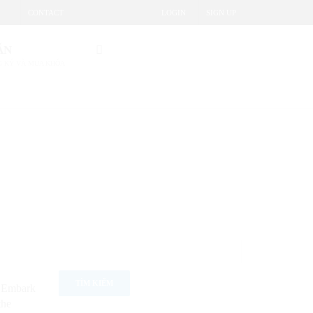
CONTACT
LOGIN
SIGN UP
ẪN
 KÝ VÀ MUA KHÓA
. Embark
the