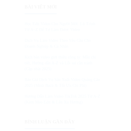
BÀI VIẾT MỚI
Học Edit Video Cho Người Mới: Lộ Trình
Từ A–Z Để Tự Làm Được Video
Dịch Vụ Làm Video Theo Yêu Cầu Cho
Doanh Nghiệp & Cá Nhân
Kịch bản video giới thiệu công ty: Mẫu chi
tiết, Hướng dẫn A-Z và Lỗi sai cần tránh
(Cập nhật 2025)
Báo Giá Dịch Vụ Sản Xuất Video Quảng Cáo
2025 (Minh Bạch & Tối Ưu Chi Phí)
Hướng Dẫn Làm Video TikTok 2025 Từ A-Z
(Kèm Mẹo Edit & Lên Xu Hướng)
BÌNH LUẬN GẦN ĐÂY