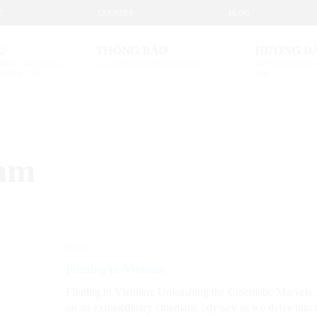
E
COURSES
BLOG
U
THÔNG BÁO
HƯỚNG D
ĐEM LẠI LỢI ÍCH GÌ,
CÁC THÔNG TIN VỀ KHÓA HỌC
HƯỚNG DẪN ĐĂNG
 CHÚNG TÔI?
HỌC
nam
BLOG
Filming in Vietnam
Filming in Vietnam: Unleashing the Cinematic Marvels
on an extraordinary cinematic odyssey as we delve into 