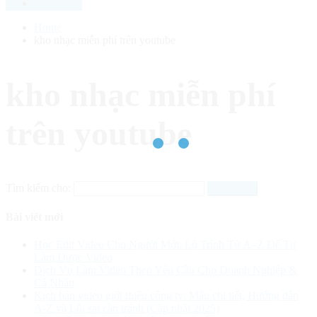
Home
kho nhạc miễn phí trên youtube
kho nhạc miễn phí
trên youtube
Tìm kiếm cho:
Bài viết mới
Học Edit Video Cho Người Mới: Lộ Trình Từ A–Z Để Tự
Làm Được Video
Dịch Vụ Làm Video Theo Yêu Cầu Cho Doanh Nghiệp &
Cá Nhân
Kịch bản video giới thiệu công ty: Mẫu chi tiết, Hướng dẫn
A-Z và Lỗi sai cần tránh (Cập nhật 2025)