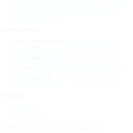
Báo Giá Dịch Vụ Sản Xuất Video Quảng Cáo 2025 (Minh
Bạch & Tối Ưu Chi Phí)
Hướng Dẫn Làm Video TikTok 2025 Từ A-Z (Kèm Mẹo
Edit & Lên Xu Hướng)
Bình luận gần đây
hoàng thị thanh hoài
trong
Cách làm video lyric nhạc
Lê Nam
trong
Dịch Vụ Làm Video Theo Yêu Cầu Cho
Doanh Nghiệp & Cá Nhân
Lê Nam
trong
Dịch Vụ Làm Video Theo Yêu Cầu Cho
Doanh Nghiệp & Cá Nhân
Lan
trong
Dịch Vụ Làm Video Theo Yêu Cầu Cho Doanh
Nghiệp & Cá Nhân
Lê Nam
trong
Dịch Vụ Làm Video Theo Yêu Cầu Cho
Doanh Nghiệp & Cá Nhân
Danh mục
BLOG
HƯỚNG DẪN
top
© 2026 Lamvideo.net – Adcentral. All rights reserved.