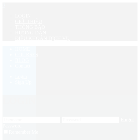
0
LOGIN
GIỚI THIỆU
THÔNG BÁO
HƯỚNG DẪN
ĐIỀU KHOẢN DỊCH VỤ
HOME
COURSES
BLOG
Contact
Login
Sign Up
LOGIN
Forgot
Password
Remember Me