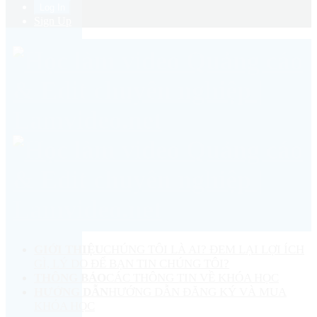
Sign Up
GIỚI THIỆU
CHÚNG TÔI LÀ AI? ĐEM LẠI LỢI ÍCH
GÌ, LÝ DO ĐỂ BẠN TIN CHÚNG TÔI?
THÔNG BÁO
CÁC THÔNG TIN VỀ KHÓA HỌC
HƯỚNG DẪN
HƯỚNG DẪN ĐĂNG KÝ VÀ MUA
KHÓA HỌC