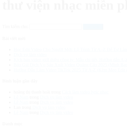
thư viện nhạc miễn p
Tìm kiếm cho:
Bài viết mới
Học Edit Video Cho Người Mới: Lộ Trình Từ A–Z Để Tự Là
Dịch vụ làm video
Kịch bản video giới thiệu công ty: Mẫu chi tiết, Hướng dẫn A-
Báo Giá Dịch Vụ Sản Xuất Video Quảng Cáo 2025 (Minh Bạc
Hướng Dẫn Làm Video TikTok 2025 Từ A-Z (Kèm Mẹo Edit
Bình luận gần đây
hoàng thị thanh hoài
trong
Cách làm video lyric nhạc
Lê Nam
trong
Dịch vụ làm video
Lê Nam
trong
Dịch vụ làm video
Lan
trong
Dịch vụ làm video
Lê Nam
trong
Dịch vụ làm video
Danh mục