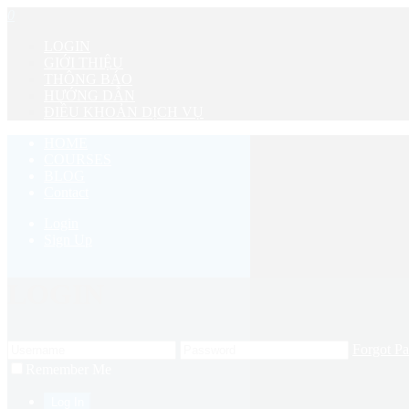
0
LOGIN
GIỚI THIỆU
THÔNG BÁO
HƯỚNG DẪN
ĐIỀU KHOẢN DỊCH VỤ
HOME
COURSES
BLOG
Contact
Login
Sign Up
LOGIN
Forgot P
Remember Me