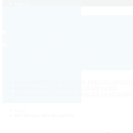
Sign Up
GIỚI THIỆU
CHÚNG TÔI LÀ AI? ĐEM LẠI LỢI ÍCH G
THÔNG BÁO
CÁC THÔNG TIN VỀ KHÓA HỌC
HƯỚNG DẪN
HƯỚNG DẪN ĐĂNG KÝ VÀ MUA KHÓ
Home
thư viện nhạc miễn phí youtube