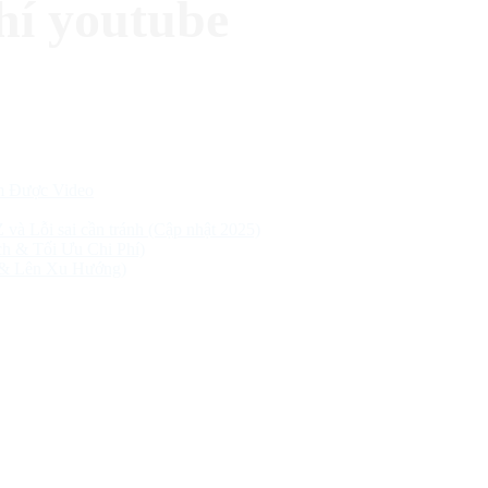
hí youtube
m Được Video
Z và Lỗi sai cần tránh (Cập nhật 2025)
h & Tối Ưu Chi Phí)
 & Lên Xu Hướng)