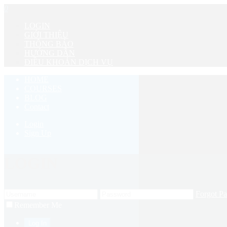
0
LOGIN
GIỚI THIỆU
THÔNG BÁO
HƯỚNG DẪN
ĐIỀU KHOẢN DỊCH VỤ
HOME
COURSES
BLOG
Contact
Login
Sign Up
LOGIN
Forgot P
Remember Me