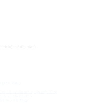
bình luận kế tiếp của tôi.
m Được Video
Z và Lỗi sai cần tránh (Cập nhật 2025)
h & Tối Ưu Chi Phí)
 & Lên Xu Hướng)