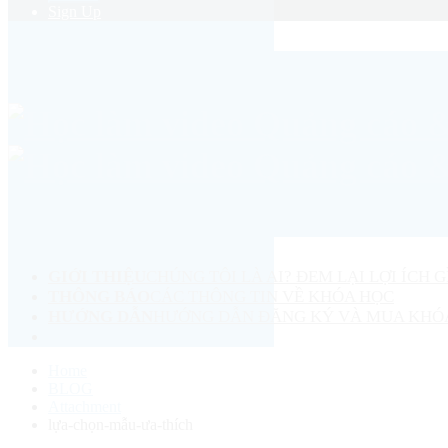
Sign Up
GIỚI THIỆU
CHÚNG TÔI LÀ AI? ĐEM LẠI LỢI ÍCH G
THÔNG BÁO
CÁC THÔNG TIN VỀ KHÓA HỌC
HƯỚNG DẪN
HƯỚNG DẪN ĐĂNG KÝ VÀ MUA KHÓ
Home
BLOG
Attachment
lựa-chọn-mẫu-ưa-thích