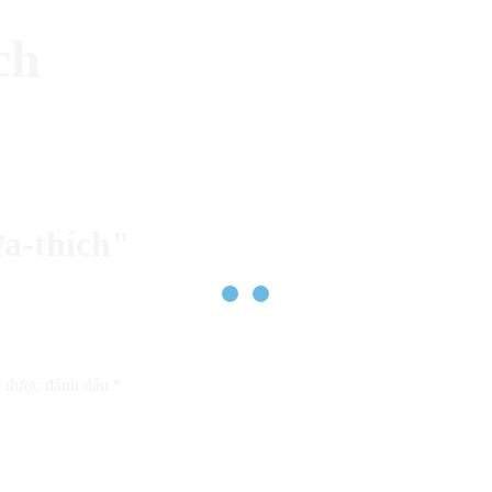
ch
ưa-thích"
c được đánh dấu
*