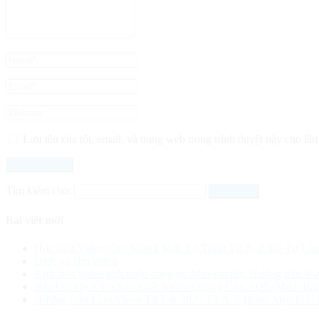
Lưu tên của tôi, email, và trang web trong trình duyệt này cho lần 
Tìm kiếm cho:
Bài viết mới
Học Edit Video Cho Người Mới: Lộ Trình Từ A–Z Để Tự Là
Dịch vụ làm video
Kịch bản video giới thiệu công ty: Mẫu chi tiết, Hướng dẫn A-
Báo Giá Dịch Vụ Sản Xuất Video Quảng Cáo 2025 (Minh Bạc
Hướng Dẫn Làm Video TikTok 2025 Từ A-Z (Kèm Mẹo Edit