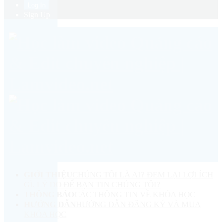
Sign Up
GIỚI THIỆU
CHÚNG TÔI LÀ AI? ĐEM LẠI LỢI ÍCH
GÌ, LÝ DO ĐỂ BẠN TIN CHÚNG TÔI?
THÔNG BÁO
CÁC THÔNG TIN VỀ KHÓA HỌC
HƯỚNG DẪN
HƯỚNG DẪN ĐĂNG KÝ VÀ MUA
KHÓA HỌC