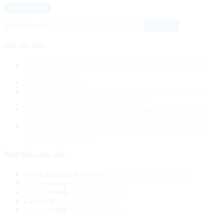
Tìm kiếm cho:
Bài viết mới
Học Edit Video Cho Người Mới: Lộ Trình Từ A–Z Để Tự
Làm Được Video
Dịch vụ làm video
Kịch bản video giới thiệu công ty: Mẫu chi tiết, Hướng dẫn
A-Z và Lỗi sai cần tránh (Cập nhật 2025)
Báo Giá Dịch Vụ Sản Xuất Video Quảng Cáo 2025 (Minh
Bạch & Tối Ưu Chi Phí)
Hướng Dẫn Làm Video TikTok 2025 Từ A-Z (Kèm Mẹo
Edit & Lên Xu Hướng)
Bình luận gần đây
hoàng thị thanh hoài
trong
Cách làm video lyric nhạc
Lê Nam
trong
Dịch vụ làm video
Lê Nam
trong
Dịch vụ làm video
Lan
trong
Dịch vụ làm video
Lê Nam
trong
Dịch vụ làm video