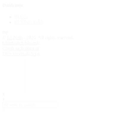
Danh mục
BLOG
HƯỚNG DẪN
top
©
Lê Nam
- 2025. All rights reserved.
Chính sách bảo mật
Chính sách riêng tư
Điều khoản dịch vụ
x
x
X