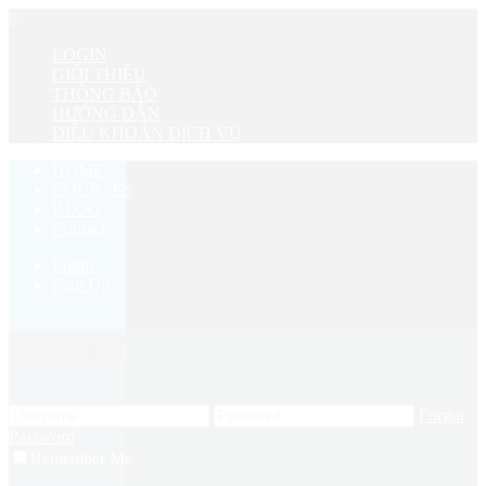
0
LOGIN
GIỚI THIỆU
THÔNG BÁO
HƯỚNG DẪN
ĐIỀU KHOẢN DỊCH VỤ
HOME
COURSES
BLOG
Contact
Login
Sign Up
LOGIN
Forgot
Password
Remember Me