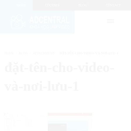
HOME
COURSES
BLOG
CONTACT
HOME
BLOG
ATTACHMENT
ĐẶT-TÊN-CHO-VIDEO-VÀ-NƠI-LƯU-1
đặt-tên-cho-video-
và-nơi-lưu-1