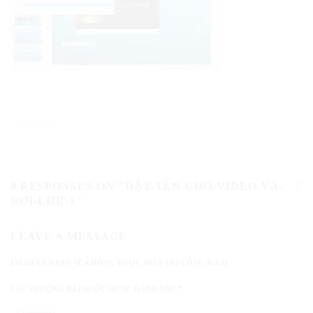
06/05/2022
0 RESPONSES ON "ĐẶT-TÊN-CHO-VIDEO-VÀ-
NƠI-LƯU-1"
LEAVE A MESSAGE
EMAIL CỦA BẠN SẼ KHÔNG ĐƯỢC HIỂN THỊ CÔNG KHAI.
CÁC TRƯỜNG BẮT BUỘC ĐƯỢC ĐÁNH DẤU
*