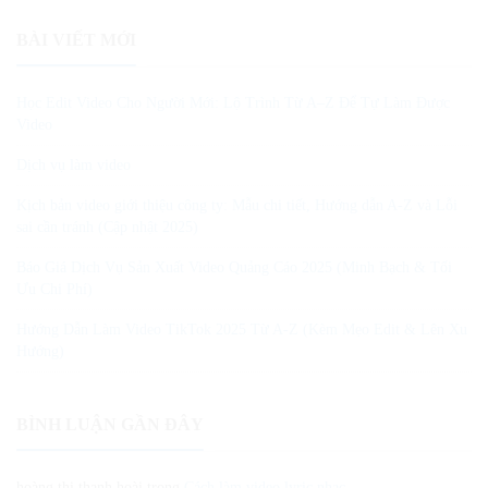
BÀI VIẾT MỚI
Học Edit Video Cho Người Mới: Lộ Trình Từ A–Z Để Tự Làm Được
Video
Dịch vụ làm video
Kịch bản video giới thiệu công ty: Mẫu chi tiết, Hướng dẫn A-Z và Lỗi
sai cần tránh (Cập nhật 2025)
Báo Giá Dịch Vụ Sản Xuất Video Quảng Cáo 2025 (Minh Bạch & Tối
Ưu Chi Phí)
Hướng Dẫn Làm Video TikTok 2025 Từ A-Z (Kèm Mẹo Edit & Lên Xu
Hướng)
BÌNH LUẬN GẦN ĐÂY
hoàng thị thanh hoài
trong
Cách làm video lyric nhạc