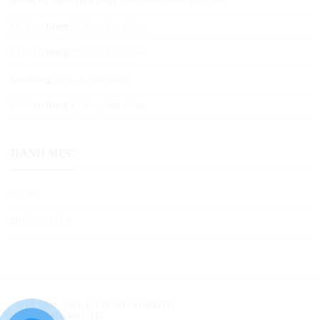
Lê Nam
trong
Dịch vụ làm video
Lê Nam
trong
Dịch vụ làm video
Lan
trong
Dịch vụ làm video
Lê Nam
trong
Dịch vụ làm video
DANH MỤC
BLOG
HƯỚNG DẪN
©
LÊ NAM
- 2025. ALL RIGHTS RESERVED.
CHÍNH SÁCH BẢO MẬT