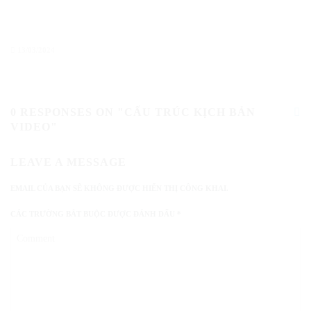
13/03/2024
0 RESPONSES ON "CẤU TRÚC KỊCH BẢN
VIDEO"
LEAVE A MESSAGE
EMAIL CỦA BẠN SẼ KHÔNG ĐƯỢC HIỂN THỊ CÔNG KHAI.
CÁC TRƯỜNG BẮT BUỘC ĐƯỢC ĐÁNH DẤU
*