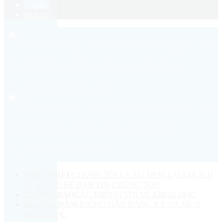
Sign Up
GIỚI THIỆU
CHÚNG TÔI LÀ AI? ĐEM LẠI LỢI ÍCH
GÌ, LÝ DO ĐỂ BẠN TIN CHÚNG TÔI?
THÔNG BÁO
CÁC THÔNG TIN VỀ KHÓA HỌC
HƯỚNG DẪN
HƯỚNG DẪN ĐĂNG KÝ VÀ MUA
KHÓA HỌC