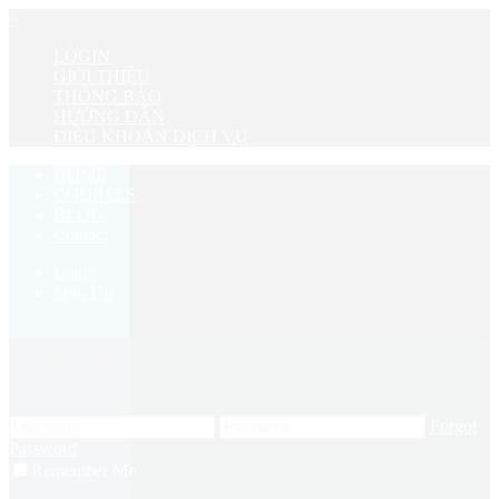
0
LOGIN
GIỚI THIỆU
THÔNG BÁO
HƯỚNG DẪN
ĐIỀU KHOẢN DỊCH VỤ
HOME
COURSES
BLOG
Contact
Login
Sign Up
LOGIN
Forgot
Password
Remember Me