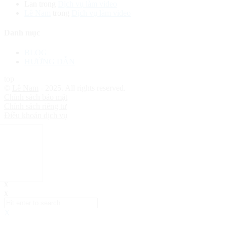
Lan
trong
Dịch vụ làm video
Lê Nam
trong
Dịch vụ làm video
Danh mục
BLOG
HƯỚNG DẪN
top
©
Lê Nam
- 2025. All rights reserved.
Chính sách bảo mật
Chính sách riêng tư
Điều khoản dịch vụ
x
x
X