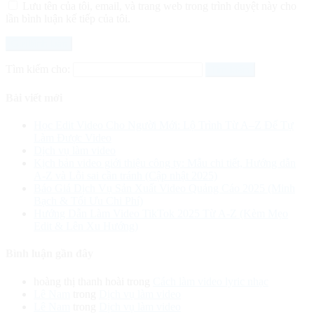
Lưu tên của tôi, email, và trang web trong trình duyệt này cho
lần bình luận kế tiếp của tôi.
Tìm kiếm cho:
Bài viết mới
Học Edit Video Cho Người Mới: Lộ Trình Từ A–Z Để Tự
Làm Được Video
Dịch vụ làm video
Kịch bản video giới thiệu công ty: Mẫu chi tiết, Hướng dẫn
A-Z và Lỗi sai cần tránh (Cập nhật 2025)
Báo Giá Dịch Vụ Sản Xuất Video Quảng Cáo 2025 (Minh
Bạch & Tối Ưu Chi Phí)
Hướng Dẫn Làm Video TikTok 2025 Từ A-Z (Kèm Mẹo
Edit & Lên Xu Hướng)
Bình luận gần đây
hoàng thị thanh hoài
trong
Cách làm video lyric nhạc
Lê Nam
trong
Dịch vụ làm video
Lê Nam
trong
Dịch vụ làm video