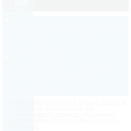
Sign Up
GIỚI THIỆU
CHÚNG TÔI LÀ AI? ĐEM LẠI LỢI ÍCH
GÌ, LÝ DO ĐỂ BẠN TIN CHÚNG TÔI?
THÔNG BÁO
CÁC THÔNG TIN VỀ KHÓA HỌC
HƯỚNG DẪN
HƯỚNG DẪN ĐĂNG KÝ VÀ MUA
KHÓA HỌC