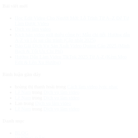
Bài viết mới
Học Edit Video Cho Người Mới: Lộ Trình Từ A–Z Để Tự
Làm Được Video
Dịch vụ làm video
Kịch bản video giới thiệu công ty: Mẫu chi tiết, Hướng dẫn
A-Z và Lỗi sai cần tránh (Cập nhật 2025)
Báo Giá Dịch Vụ Sản Xuất Video Quảng Cáo 2025 (Minh
Bạch & Tối Ưu Chi Phí)
Hướng Dẫn Làm Video TikTok 2025 Từ A-Z (Kèm Mẹo
Edit & Lên Xu Hướng)
Bình luận gần đây
hoàng thị thanh hoài
trong
Cách làm video lyric nhạc
Lê Nam
trong
Dịch vụ làm video
Lê Nam
trong
Dịch vụ làm video
Lan
trong
Dịch vụ làm video
Lê Nam
trong
Dịch vụ làm video
Danh mục
BLOG