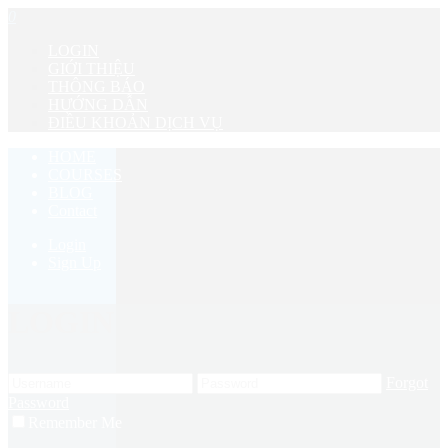
0
LOGIN
GIỚI THIỆU
THÔNG BÁO
HƯỚNG DẪN
ĐIỀU KHOẢN DỊCH VỤ
HOME
COURSES
BLOG
Contact
Login
Sign Up
LOGIN
Forgot
Password
Remember Me