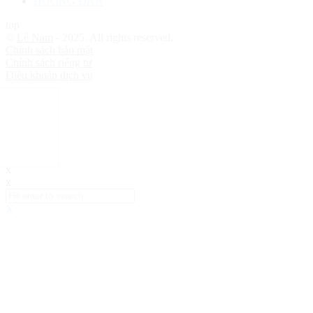
HƯỚNG DẪN
top
©
Lê Nam
- 2025. All rights reserved.
Chính sách bảo mật
Chính sách riêng tư
Điều khoản dịch vụ
x
x
X