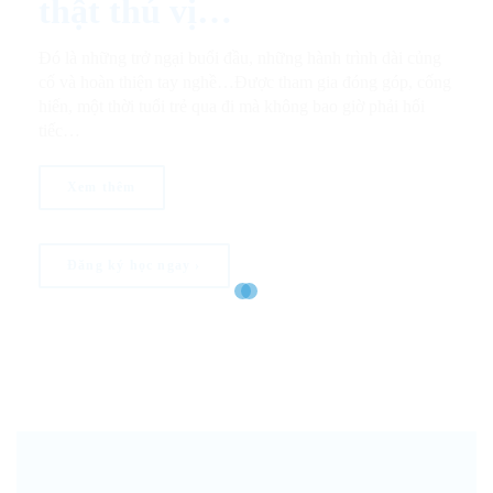
thật thú vị…
Đó là những trở ngại buổi đầu, những hành trình dài củng
cố và hoàn thiện tay nghề…Được tham gia đóng góp, cống
hiến, một thời tuổi trẻ qua đi mà không bao giờ phải hối
tiếc…
Xem thêm
Đăng ký học ngay ›