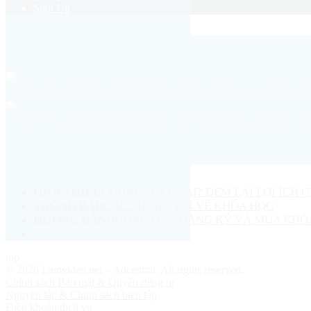
Sign Up
GIỚI THIỆU
CHÚNG TÔI LÀ AI? ĐEM LẠI LỢI ÍCH G
THÔNG BÁO
CÁC THÔNG TIN VỀ KHÓA HỌC
HƯỚNG DẪN
HƯỚNG DẪN ĐĂNG KÝ VÀ MUA KHÓ
top
© 2026 Lamvideo.net – Adcentral. All rights reserved.
Chính sách Bảo mật & Quyền riêng tư
Nguyên tắc & Chính sách biên tập
Điều khoản dịch vụ