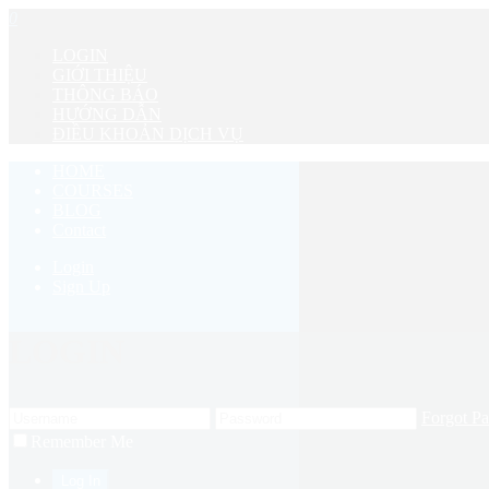
0
LOGIN
GIỚI THIỆU
THÔNG BÁO
HƯỚNG DẪN
ĐIỀU KHOẢN DỊCH VỤ
HOME
COURSES
BLOG
Contact
Login
Sign Up
LOGIN
Forgot P
Remember Me