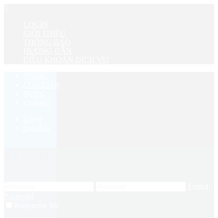
0
LOGIN
GIỚI THIỆU
THÔNG BÁO
HƯỚNG DẪN
ĐIỀU KHOẢN DỊCH VỤ
HOME
COURSES
BLOG
Contact
Login
Sign Up
LOGIN
Forgot
Password
Remember Me