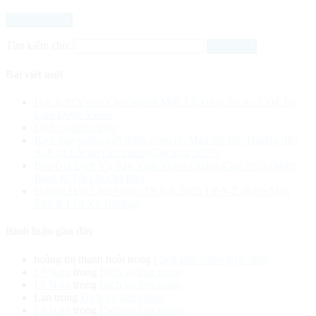
Tìm kiếm cho:
Bài viết mới
Học Edit Video Cho Người Mới: Lộ Trình Từ A–Z Để Tự
Làm Được Video
Dịch vụ làm video
Kịch bản video giới thiệu công ty: Mẫu chi tiết, Hướng dẫn
A-Z và Lỗi sai cần tránh (Cập nhật 2025)
Báo Giá Dịch Vụ Sản Xuất Video Quảng Cáo 2025 (Minh
Bạch & Tối Ưu Chi Phí)
Hướng Dẫn Làm Video TikTok 2025 Từ A-Z (Kèm Mẹo
Edit & Lên Xu Hướng)
Bình luận gần đây
hoàng thị thanh hoài
trong
Cách làm video lyric nhạc
Lê Nam
trong
Dịch vụ làm video
Lê Nam
trong
Dịch vụ làm video
Lan
trong
Dịch vụ làm video
Lê Nam
trong
Dịch vụ làm video