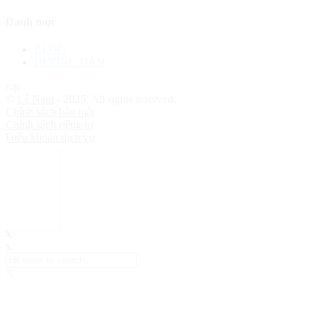
Danh mục
BLOG
HƯỚNG DẪN
top
©
Lê Nam
- 2025. All rights reserved.
Chính sách bảo mật
Chính sách riêng tư
Điều khoản dịch vụ
x
x
X