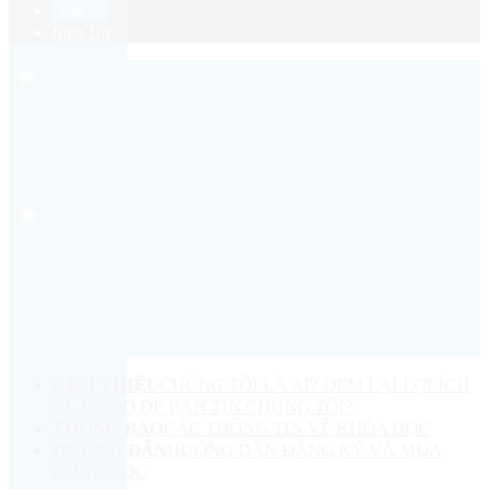
Sign Up
GIỚI THIỆU
CHÚNG TÔI LÀ AI? ĐEM LẠI LỢI ÍCH
GÌ, LÝ DO ĐỂ BẠN TIN CHÚNG TÔI?
THÔNG BÁO
CÁC THÔNG TIN VỀ KHÓA HỌC
HƯỚNG DẪN
HƯỚNG DẪN ĐĂNG KÝ VÀ MUA
KHÓA HỌC