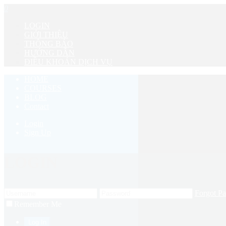
0
LOGIN
GIỚI THIỆU
THÔNG BÁO
HƯỚNG DẪN
ĐIỀU KHOẢN DỊCH VỤ
HOME
COURSES
BLOG
Contact
Login
Sign Up
LOGIN
Forgot P
Remember Me