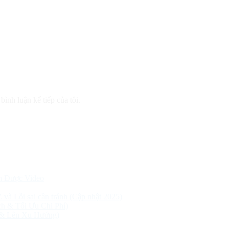
bình luận kế tiếp của tôi.
m Được Video
Z và Lỗi sai cần tránh (Cập nhật 2025)
h & Tối Ưu Chi Phí)
 & Lên Xu Hướng)