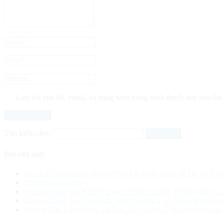
Lưu tên của tôi, email, và trang web trong trình duyệt này cho lần 
Tìm kiếm cho:
Bài viết mới
Học Edit Video Cho Người Mới: Lộ Trình Từ A–Z Để Tự Là
Dịch vụ làm video
Kịch bản video giới thiệu công ty: Mẫu chi tiết, Hướng dẫn A-
Báo Giá Dịch Vụ Sản Xuất Video Quảng Cáo 2025 (Minh Bạc
Hướng Dẫn Làm Video TikTok 2025 Từ A-Z (Kèm Mẹo Edit