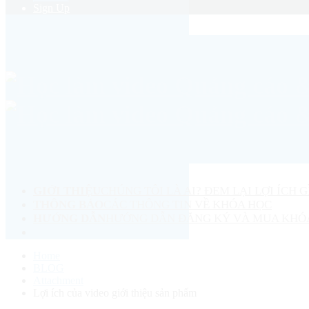
Sign Up
GIỚI THIỆU
CHÚNG TÔI LÀ AI? ĐEM LẠI LỢI ÍCH G
THÔNG BÁO
CÁC THÔNG TIN VỀ KHÓA HỌC
HƯỚNG DẪN
HƯỚNG DẪN ĐĂNG KÝ VÀ MUA KHÓ
Home
BLOG
Attachment
Lợi ích của video giới thiệu sản phẩm