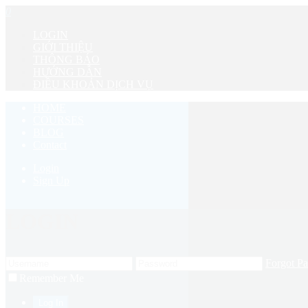
0
LOGIN
GIỚI THIỆU
THÔNG BÁO
HƯỚNG DẪN
ĐIỀU KHOẢN DỊCH VỤ
HOME
COURSES
BLOG
Contact
Login
Sign Up
LOGIN
Forgot P
Remember Me