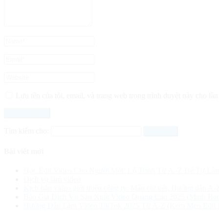
Lưu tên của tôi, email, và trang web trong trình duyệt này cho lần 
Tìm kiếm cho:
Bài viết mới
Học Edit Video Cho Người Mới: Lộ Trình Từ A–Z Để Tự Là
Dịch vụ làm video
Kịch bản video giới thiệu công ty: Mẫu chi tiết, Hướng dẫn A-
Báo Giá Dịch Vụ Sản Xuất Video Quảng Cáo 2025 (Minh Bạc
Hướng Dẫn Làm Video TikTok 2025 Từ A-Z (Kèm Mẹo Edit