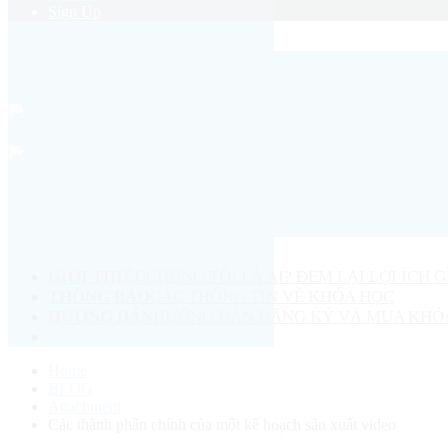
Sign Up
GIỚI THIỆU
CHÚNG TÔI LÀ AI? ĐEM LẠI LỢI ÍCH G
THÔNG BÁO
CÁC THÔNG TIN VỀ KHÓA HỌC
HƯỚNG DẪN
HƯỚNG DẪN ĐĂNG KÝ VÀ MUA KHÓ
Home
BLOG
Attachment
Các thành phần chính của một kế hoạch sản xuất video