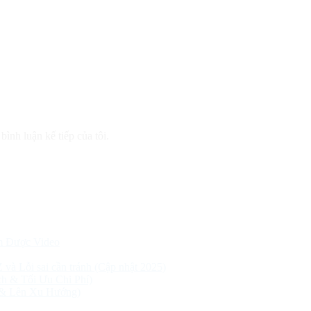
bình luận kế tiếp của tôi.
m Được Video
Z và Lỗi sai cần tránh (Cập nhật 2025)
h & Tối Ưu Chi Phí)
 & Lên Xu Hướng)