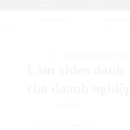
E
COURSES
BLOG
U
THÔNG BÁO
HƯỚNG D
ĐEM LẠI LỢI ÍCH GÌ,
CÁC THÔNG TIN VỀ KHÓA HỌC
HƯỚNG DẪN ĐĂNG
 CHÚNG TÔI?
HỌC
HOME
SẢN PHẨM
LÀM VIDEO DÀNH CHO DOANH NGHIỆP
Làm video dành
cho doanh nghiệ
Giá
Giá
2,890,000
₫
1,980,000
₫
gốc
hiện
Courses Included
là:
tại
LÀM VIDEO CHUYÊN NGHIỆP 3 IN 1
2,890,000₫.
là: