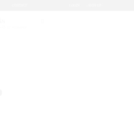
CONTACT
LOGIN
SIGN UP
ẪN
 KÝ VÀ MUA KHÓA
p