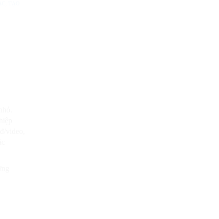
ẠC
,
TẠO
nhỏ.
hiệp
 đ/video,
ác
ựng