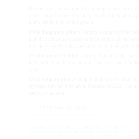
1,980,000₫.
Bộ khóa học này bao gồm 03 nội dung cơ bản, tương ứ
03 kỹ năng cần có để làm video chuyên nghiệp gồm: Q
phim, viết lời bình và dựng phim.
Ở nội dung quay phim
: Chúng tôi sẽ giúp bạn biết các
hình theo chuẩn truyền hình chuyên nghiệp, dù bạn sử 
máy quay chuyên dụng, máy ảnh hay điện thoại Smartp
Ở nội dung viết lời bình
: Adcentral giúp bạn biết cách 
thể hiện lời bình để giúp nội dung video dễ hiểu, hấp d
xem.
Ở nội dung dự phim
: Chúng tôi giúp bạn sử dụng côn
tập mạnh mẽ nhất hiện nay là Premiere Pro 2021 cho quá
sáng tạo của mình.
Làm
Thêm vào giỏ hàng
video
dành
cho
DANH MỤC:
UNCATEGORIZED
THẺ:
ADOBE PREMIERE
,
ADOBE PR
doanh
PRO CC 2020
,
CÁCH LÀM VIDEO
,
KHÓA HỌC LÀM VIDEO CHUYÊN N
nghiệp
KHÓA HỌC LÀM VIDEO DOANH NGHIỆP
,
LÀM VIDEO
,
LÀM VIDEO 