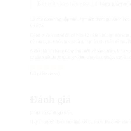
Biết
edit video trên máy tính
bằng phần mềm
Là chủ doanh nghiệp nhỏ, bạn nên tham gia khóa học n
vụ nữa.
Công ty Adcentral đã có hơn 12 năm kinh nghiệm cung
đề của bạn. Khóa học sẽ là giải pháp cho vấn đề truy
Nhiều khách hàng đang tìm hiểu về sản phẩm, dịch v
tự sản xuất được những video chuyên nghiệp, truyền
0/5
(0 Reviews)
Đánh giá
Chưa có đánh giá nào.
Hãy là người đầu tiên nhận xét “Làm video dành cho