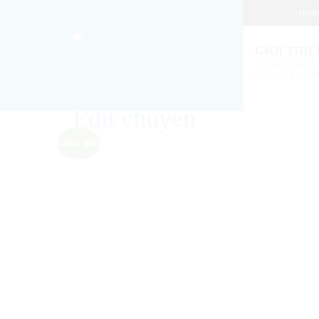
HOM
GIỚI THIỆ
CHÚNG TÔI LÀ AI? 
LÝ DO ĐỂ BẠN TIN
Giảm giá!