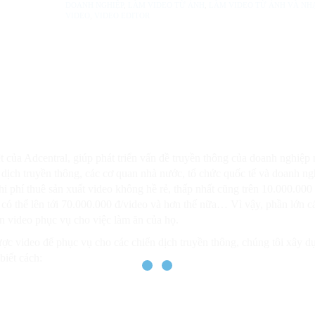
DOANH NGHIỆP
,
LÀM VIDEO TỪ ẢNH
,
LÀM VIDEO TỪ ẢNH VÀ NH
số
VIDEO
,
VIDEO EDITOR
lượng
 của Adcentral, giúp phát triển vấn đề truyền thông của doanh nghiệp 
dịch truyền thông, các cơ quan nhà nước, tổ chức quốc tế và doanh ng
hi phí thuê sản xuất video không hề rẻ, thấp nhất cũng trên 10.000.000
 có thể lên tới 70.000.000 đ/video và hơn thế nữa… Vì vậy, phần lớn c
ần video phục vụ cho việc làm ăn của họ.
c video để phục vụ cho các chiến dịch truyền thông, chúng tôi xây d
biết cách: