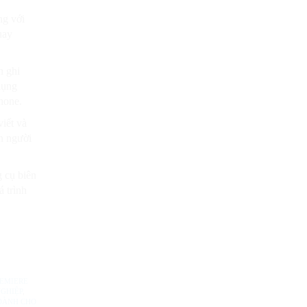
ng với
uay
h ghi
dụng
hone.
viết và
ẫn người
g cụ biên
 trình
EMIERE
GHIỆP
,
DÀNH CHO