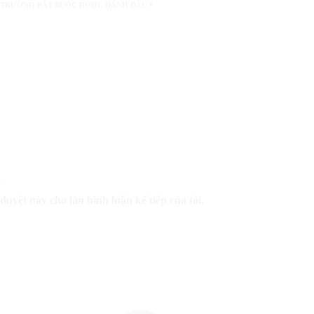
 TRƯỜNG BẮT BUỘC ĐƯỢC ĐÁNH DẤU
*
duyệt này cho lần bình luận kế tiếp của tôi.