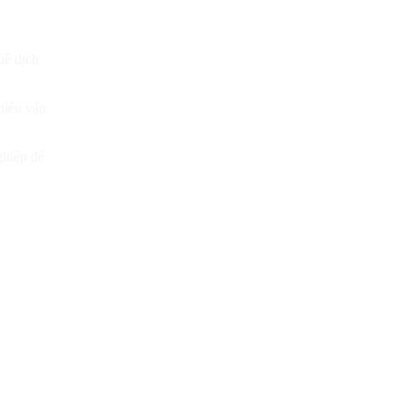
uê dịch
hiểu vấn
ghiệp để