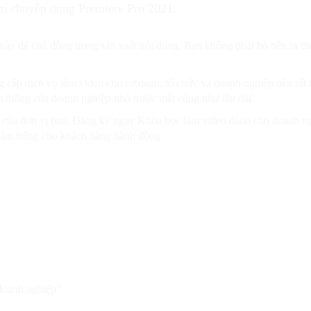
 chuyên dụng Premiere Pro 2021.
ày để chủ động trong sản xuất nội dung. Bạn không phải bỏ tiền ra th
 cấp dịch vụ làm video cho cơ quan, tổ chức và doanh nghiệp nên rất 
ền thông của doanh nghiệp nhỏ trước mắt cũng như lâu dài.
ụ của đơn vị bạn. Đăng ký ngay Khóa học làm video dành cho doanh n
 cảm hứng cho khách hàng hành động.
 doanh nghiệp”