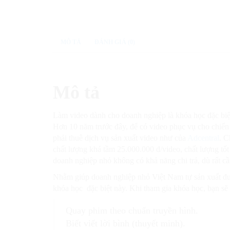
MÔ TẢ
ĐÁNH GIÁ (0)
Mô tả
Làm video dành cho doanh nghiệp là khóa học đặc biệt
Hơn 10 năm trước đây, để có video phục vụ cho chiến 
phải thuê dịch vụ sản xuất video như của
Adcentral
. C
chất lượng khá tầm 25.000.000 đ/video, chất lượng tốt
doanh nghiệp nhỏ không có khả năng chi trả, dù rất c
Nhằm giúp doanh nghiệp nhỏ Việt Nam tự sản xuất đượ
khóa học đặc biệt này. Khi tham gia khóa học, bạn sẽ 
Quay phim theo chuẩn truyền hình.
Biết viết lời bình (thuyết minh).