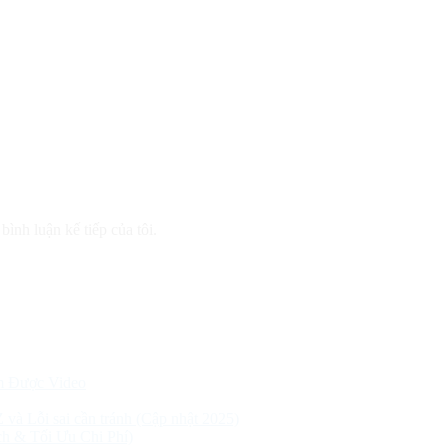
bình luận kế tiếp của tôi.
m Được Video
Z và Lỗi sai cần tránh (Cập nhật 2025)
h & Tối Ưu Chi Phí)