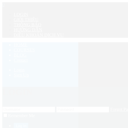
0
LOGIN
GIỚI THIỆU
THÔNG BÁO
HƯỚNG DẪN
ĐIỀU KHOẢN DỊCH VỤ
HOME
COURSES
BLOG
Contact
Login
Sign Up
LOGIN
Forgot P
Remember Me