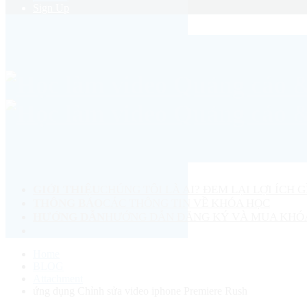
Sign Up
GIỚI THIỆU
CHÚNG TÔI LÀ AI? ĐEM LẠI LỢI ÍCH G
THÔNG BÁO
CÁC THÔNG TIN VỀ KHÓA HỌC
HƯỚNG DẪN
HƯỚNG DẪN ĐĂNG KÝ VÀ MUA KHÓ
Home
BLOG
Attachment
ứng dụng Chỉnh sửa video iphone Premiere Rush