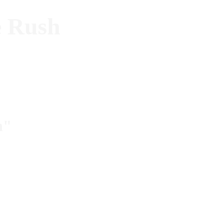
e Rush
h"