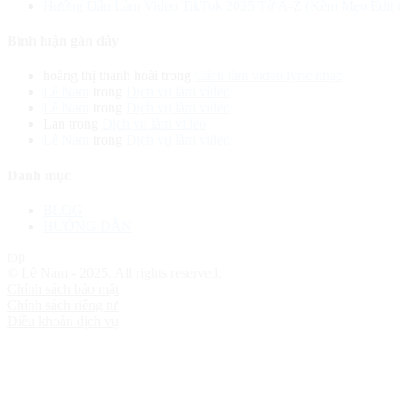
Hướng Dẫn Làm Video TikTok 2025 Từ A-Z (Kèm Mẹo Edit
Bình luận gần đây
hoàng thị thanh hoài
trong
Cách làm video lyric nhạc
Lê Nam
trong
Dịch vụ làm video
Lê Nam
trong
Dịch vụ làm video
Lan
trong
Dịch vụ làm video
Lê Nam
trong
Dịch vụ làm video
Danh mục
BLOG
HƯỚNG DẪN
top
©
Lê Nam
- 2025. All rights reserved.
Chính sách bảo mật
Chính sách riêng tư
Điều khoản dịch vụ