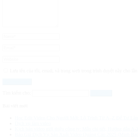
Lưu tên của tôi, email, và trang web trong trình duyệt này cho lần 
Tìm kiếm cho:
Bài viết mới
Học Edit Video Cho Người Mới: Lộ Trình Từ A–Z Để Tự Là
Dịch vụ làm video
Kịch bản video giới thiệu công ty: Mẫu chi tiết, Hướng dẫn A-
Báo Giá Dịch Vụ Sản Xuất Video Quảng Cáo 2025 (Minh Bạc