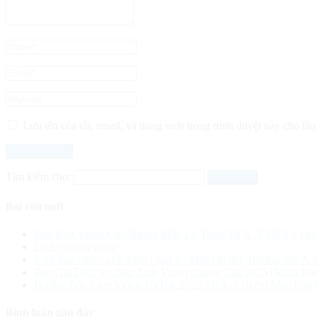
Lưu tên của tôi, email, và trang web trong trình duyệt này cho lần 
Tìm kiếm cho:
Bài viết mới
Học Edit Video Cho Người Mới: Lộ Trình Từ A–Z Để Tự Là
Dịch vụ làm video
Kịch bản video giới thiệu công ty: Mẫu chi tiết, Hướng dẫn A-
Báo Giá Dịch Vụ Sản Xuất Video Quảng Cáo 2025 (Minh Bạc
Hướng Dẫn Làm Video TikTok 2025 Từ A-Z (Kèm Mẹo Edit
Bình luận gần đây