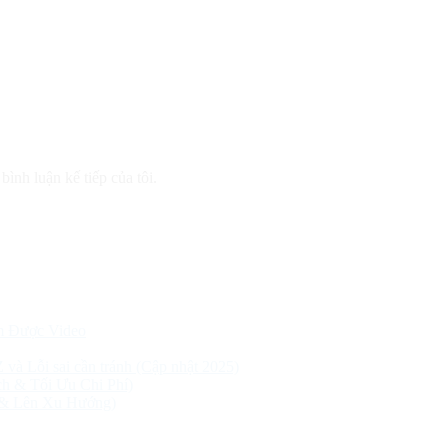
bình luận kế tiếp của tôi.
m Được Video
Z và Lỗi sai cần tránh (Cập nhật 2025)
h & Tối Ưu Chi Phí)
 & Lên Xu Hướng)