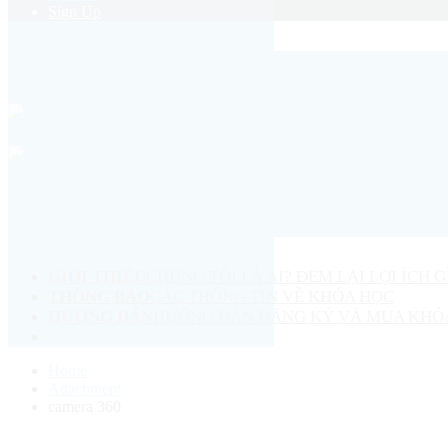
Sign Up
GIỚI THIỆU
CHÚNG TÔI LÀ AI? ĐEM LẠI LỢI ÍCH G
THÔNG BÁO
CÁC THÔNG TIN VỀ KHÓA HỌC
HƯỚNG DẪN
HƯỚNG DẪN ĐĂNG KÝ VÀ MUA KHÓ
Home
Attachment
camera 360