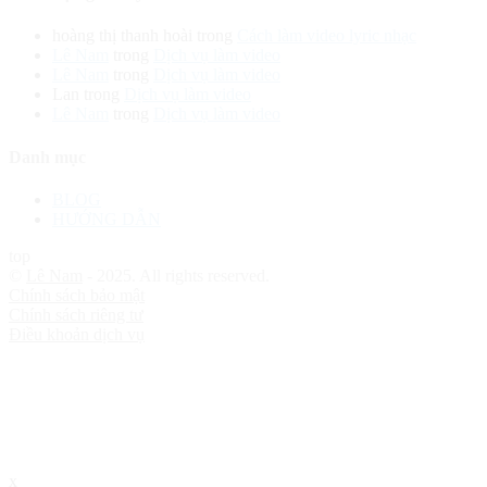
hoàng thị thanh hoài
trong
Cách làm video lyric nhạc
Lê Nam
trong
Dịch vụ làm video
Lê Nam
trong
Dịch vụ làm video
Lan
trong
Dịch vụ làm video
Lê Nam
trong
Dịch vụ làm video
Danh mục
BLOG
HƯỚNG DẪN
top
©
Lê Nam
- 2025. All rights reserved.
Chính sách bảo mật
Chính sách riêng tư
Điều khoản dịch vụ
x