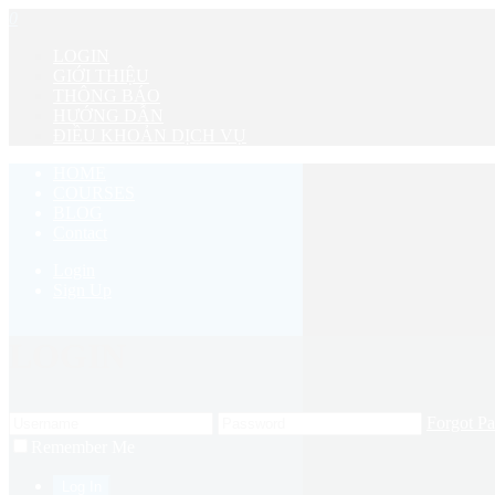
0
LOGIN
GIỚI THIỆU
THÔNG BÁO
HƯỚNG DẪN
ĐIỀU KHOẢN DỊCH VỤ
HOME
COURSES
BLOG
Contact
Login
Sign Up
LOGIN
Forgot P
Remember Me