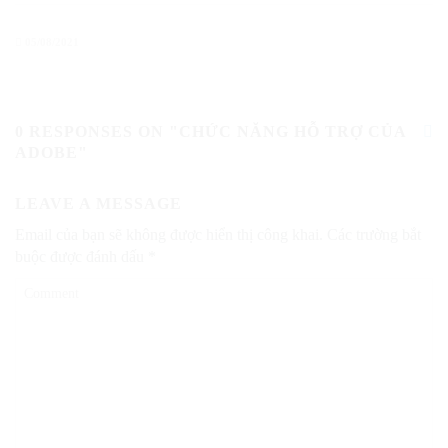
05/08/2021
0 RESPONSES ON "CHỨC NĂNG HỖ TRỢ CỦA
ADOBE"
LEAVE A MESSAGE
Email của bạn sẽ không được hiển thị công khai.
Các trường bắt
buộc được đánh dấu
*