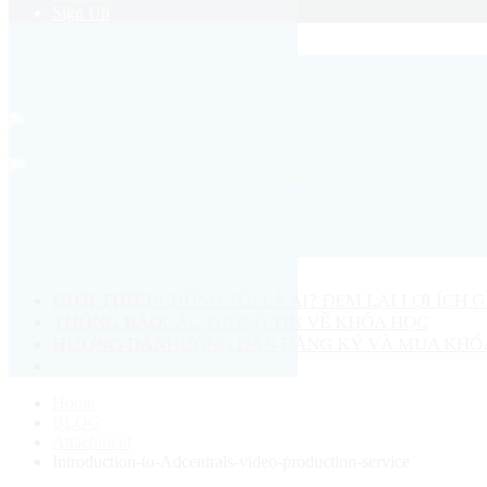
Sign Up
GIỚI THIỆU
CHÚNG TÔI LÀ AI? ĐEM LẠI LỢI ÍCH G
THÔNG BÁO
CÁC THÔNG TIN VỀ KHÓA HỌC
HƯỚNG DẪN
HƯỚNG DẪN ĐĂNG KÝ VÀ MUA KHÓ
Home
BLOG
Attachment
Introduction-to-Adcentrals-video-production-service