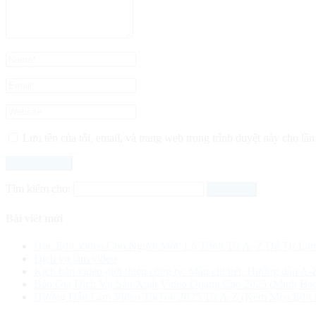
Lưu tên của tôi, email, và trang web trong trình duyệt này cho lần 
Tìm kiếm cho:
Bài viết mới
Học Edit Video Cho Người Mới: Lộ Trình Từ A–Z Để Tự Là
Dịch vụ làm video
Kịch bản video giới thiệu công ty: Mẫu chi tiết, Hướng dẫn A-
Báo Giá Dịch Vụ Sản Xuất Video Quảng Cáo 2025 (Minh Bạc
Hướng Dẫn Làm Video TikTok 2025 Từ A-Z (Kèm Mẹo Edit