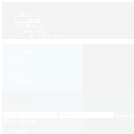
0
LOGIN
GIỚI THIỆU
THÔNG BÁO
HƯỚNG DẪN
ĐIỀU KHOẢN DỊCH VỤ
HOME
COURSES
BLOG
Contact
Login
Sign Up
LOGIN
Forgot P
Remember Me