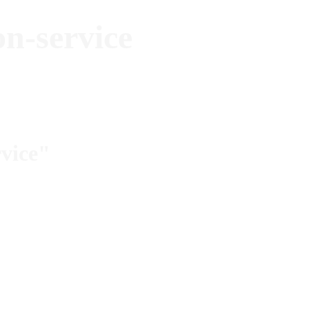
on-service
rvice"