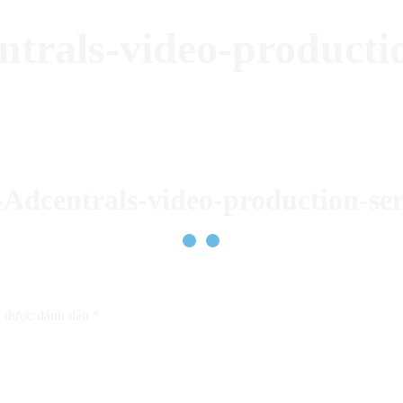
ntrals-video-producti
-Adcentrals-video-production-se
c được đánh dấu
*