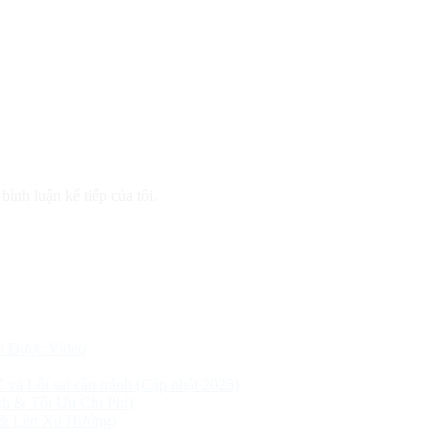
bình luận kế tiếp của tôi.
m Được Video
Z và Lỗi sai cần tránh (Cập nhật 2025)
h & Tối Ưu Chi Phí)
 & Lên Xu Hướng)