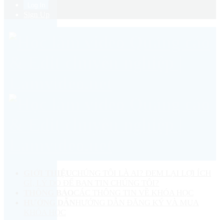
Sign Up
GIỚI THIỆU
CHÚNG TÔI LÀ AI? ĐEM LẠI LỢI ÍCH
GÌ, LÝ DO ĐỂ BẠN TIN CHÚNG TÔI?
THÔNG BÁO
CÁC THÔNG TIN VỀ KHÓA HỌC
HƯỚNG DẪN
HƯỚNG DẪN ĐĂNG KÝ VÀ MUA
KHÓA HỌC