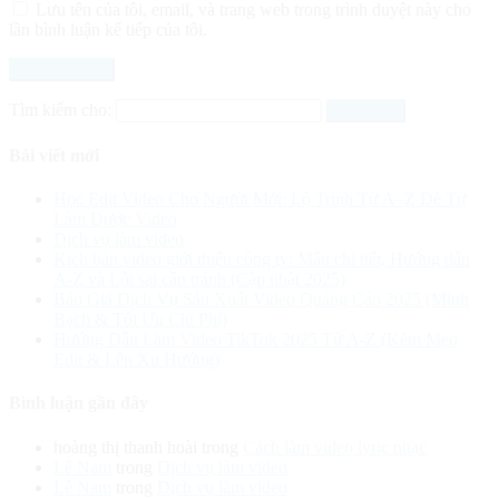
Lưu tên của tôi, email, và trang web trong trình duyệt này cho
lần bình luận kế tiếp của tôi.
Tìm kiếm cho:
Bài viết mới
Học Edit Video Cho Người Mới: Lộ Trình Từ A–Z Để Tự
Làm Được Video
Dịch vụ làm video
Kịch bản video giới thiệu công ty: Mẫu chi tiết, Hướng dẫn
A-Z và Lỗi sai cần tránh (Cập nhật 2025)
Báo Giá Dịch Vụ Sản Xuất Video Quảng Cáo 2025 (Minh
Bạch & Tối Ưu Chi Phí)
Hướng Dẫn Làm Video TikTok 2025 Từ A-Z (Kèm Mẹo
Edit & Lên Xu Hướng)
Bình luận gần đây
hoàng thị thanh hoài
trong
Cách làm video lyric nhạc
Lê Nam
trong
Dịch vụ làm video
Lê Nam
trong
Dịch vụ làm video