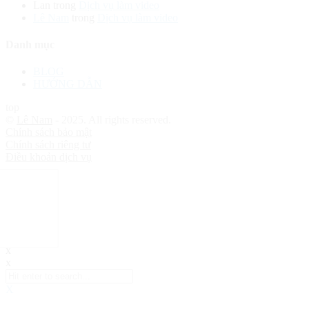
Lan
trong
Dịch vụ làm video
Lê Nam
trong
Dịch vụ làm video
Danh mục
BLOG
HƯỚNG DẪN
top
©
Lê Nam
- 2025. All rights reserved.
Chính sách bảo mật
Chính sách riêng tư
Điều khoản dịch vụ
x
x
X