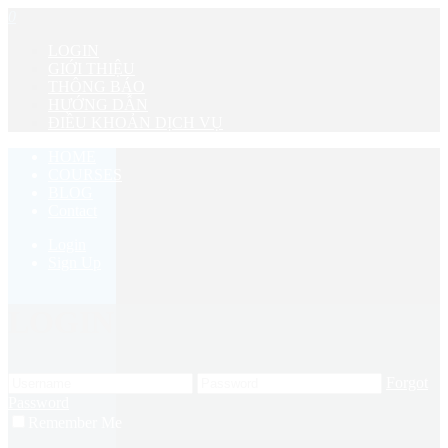
0
LOGIN
GIỚI THIỆU
THÔNG BÁO
HƯỚNG DẪN
ĐIỀU KHOẢN DỊCH VỤ
HOME
COURSES
BLOG
Contact
Login
Sign Up
LOGIN
Forgot
Password
Remember Me