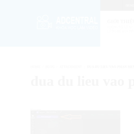
HOM
GIỚI THIỆ
CHÚNG TÔI LÀ AI? 
LÝ DO ĐỂ BẠN TIN
HOME
BLOG
ATTACHMENT
DUA DU LIEU VAO PHAN M
dua du lieu vao