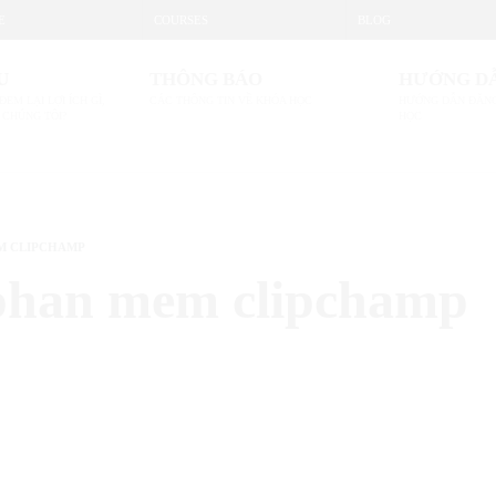
E
COURSES
BLOG
U
THÔNG BÁO
HƯỚNG D
ĐEM LẠI LỢI ÍCH GÌ,
CÁC THÔNG TIN VỀ KHÓA HỌC
HƯỚNG DẪN ĐĂNG
 CHÚNG TÔI?
HỌC
EM CLIPCHAMP
 phan mem clipchamp