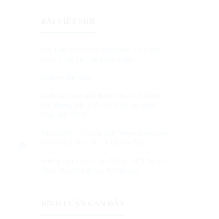
BÀI VIẾT MỚI
Học Edit Video Cho Người Mới: Lộ Trình
Từ A–Z Để Tự Làm Được Video
Dịch vụ làm video
Kịch bản video giới thiệu công ty: Mẫu chi
tiết, Hướng dẫn A-Z và Lỗi sai cần tránh
(Cập nhật 2025)
Báo Giá Dịch Vụ Sản Xuất Video Quảng Cáo
2025 (Minh Bạch & Tối Ưu Chi Phí)
Hướng Dẫn Làm Video TikTok 2025 Từ A-Z
(Kèm Mẹo Edit & Lên Xu Hướng)
BÌNH LUẬN GẦN ĐÂY