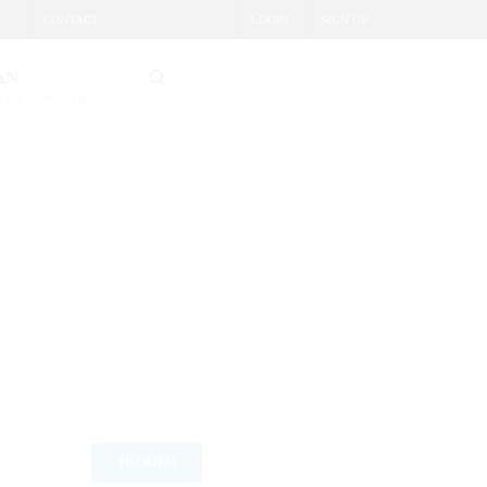
CONTACT
LOGIN
SIGN UP
ẪN
 KÝ VÀ MUA KHÓA