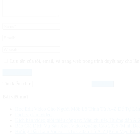
Lưu tên của tôi, email, và trang web trong trình duyệt này cho lần 
Tìm kiếm cho:
Bài viết mới
Học Edit Video Cho Người Mới: Lộ Trình Từ A–Z Để Tự Là
Dịch vụ làm video
Kịch bản video giới thiệu công ty: Mẫu chi tiết, Hướng dẫn A-
Báo Giá Dịch Vụ Sản Xuất Video Quảng Cáo 2025 (Minh Bạc
Hướng Dẫn Làm Video TikTok 2025 Từ A-Z (Kèm Mẹo Edit