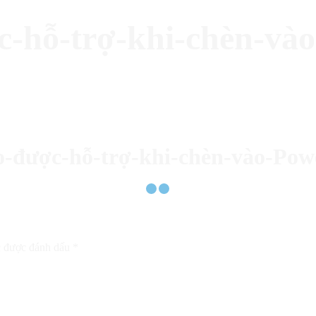
c-hỗ-trợ-khi-chèn-và
eo-được-hỗ-trợ-khi-chèn-vào-Pow
c được đánh dấu
*