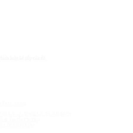
bình luận kế tiếp của tôi.
m Được Video
Z và Lỗi sai cần tránh (Cập nhật 2025)
h & Tối Ưu Chi Phí)
 & Lên Xu Hướng)