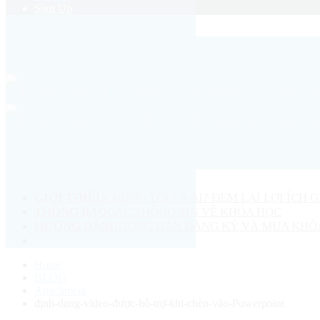
Sign Up
GIỚI THIỆU
CHÚNG TÔI LÀ AI? ĐEM LẠI LỢI ÍCH G
THÔNG BÁO
CÁC THÔNG TIN VỀ KHÓA HỌC
HƯỚNG DẪN
HƯỚNG DẪN ĐĂNG KÝ VÀ MUA KHÓ
Home
BLOG
Attachment
định-dạng-video-được-hỗ-trợ-khi-chèn-vào-Powerpoint