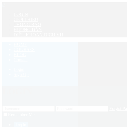
0
LOGIN
GIỚI THIỆU
THÔNG BÁO
HƯỚNG DẪN
ĐIỀU KHOẢN DỊCH VỤ
HOME
COURSES
BLOG
Contact
Login
Sign Up
LOGIN
Forgot P
Remember Me