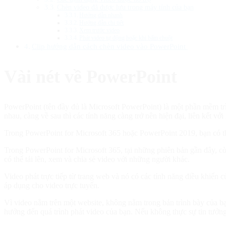
Chèn video đã được lưu trong máy tính của bạn
Hướng dẫn nhanh
Hướng dẫn chi tiết
Xem trước video
Phát video tự động hoặc khi bấm chuột
Clip hướng dẫn cách chèn video vào PowerPoint
Vài nét về PowerPoint
PowerPoint (tên đầy đủ là Microsoft PowerPoint) là một phần mềm tr
nhau, càng về sau thì các tính năng càng trở nên hiện đại, liên kết
Trong PowerPoint for Microsoft 365 hoặc PowerPoint 2019, bạn có th
Trong PowerPoint for Microsoft 365, tại những phiên bản gần đây, c
có thể tải lên, xem và chia sẻ video với những người khác.
Video phát trực tiếp từ trang web và nó có các tính năng điều khiển 
áp dụng cho video trực tuyến.
Vì video nằm trên một website, không nằm trong bản trình bày của bạ
hưởng đến quá trình phát video của bạn. Nếu không thực sự tin tưởng 