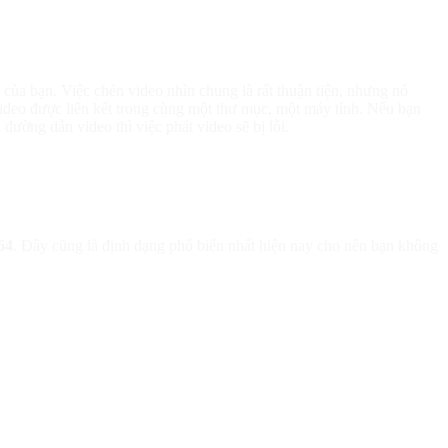
của bạn. Việc chèn video nhìn chung là rất thuận tiện, nhưng nó
video được liên kết trong cùng một thư mục, một máy tính. Nếu bạn
ường dẫn video thì việc phát video sẽ bị lỗi.
64
. Đây cũng là định dạng phổ biến nhất hiện nay cho nên bạn không