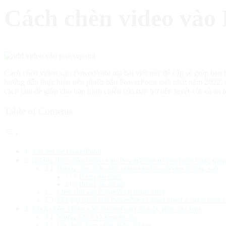
Cách chèn video vào
Cách chèn video vào PowerPoint mà bài viết này đề cập sẽ giúp bạn biết
hướng dẫn thực hiện trên phiên bản PowerPoint mới nhất năm 2022, 
cách làm để giúp cho bản trình chiếu của bạn trở nên tuyệt vời và an 
Table of Contents
Vài nét về PowerPoint
Hướng dẫn chèn video vào PowerPoint từ YouTube hoặc tra
Hướng dẫn cách chèn video vào PowerPoint từ trên web
Hướng dẫn nhanh
Hướng dẫn chi tiết
Chèn clip vào PowerPoint thành công
Khi gặp sự cố (lỗi PowerPoint cannot insert a video from th
Cách chèn video vào PowerPoint từ máy tính của bạn
Những lưu ý và khuyến cáo
Các định dạng video được hỗ trợ