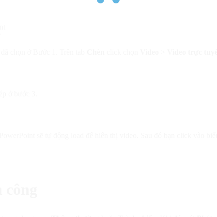
t
 đã chọn ở Bước 1. Trên tab
Chèn
click chọn
Video
>
Video trực tuy
ép ở bước 3.
PowerPoint sẽ tự động load để hiển thị video. Sau đó bạn click vào bi
h công