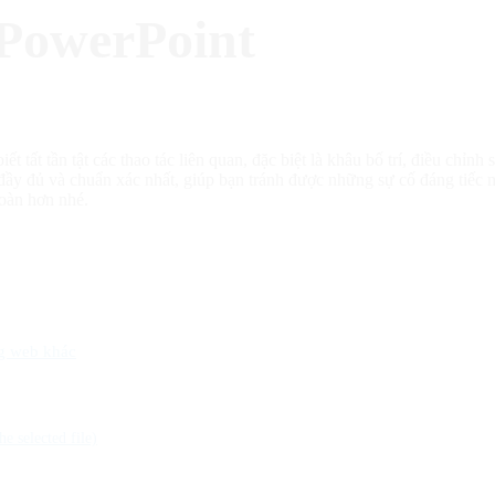
 PowerPoint
 tất tần tật các thao tác liên quan, đặc biệt là khâu bố trí, điều chỉn
đầy đủ và chuẩn xác nhất, giúp bạn tránh được những sự cố đáng tiế
toàn hơn nhé.
ng web khác
e selected file)