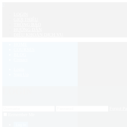
0
LOGIN
GIỚI THIỆU
THÔNG BÁO
HƯỚNG DẪN
ĐIỀU KHOẢN DỊCH VỤ
HOME
COURSES
BLOG
Contact
Login
Sign Up
LOGIN
Forgot P
Remember Me