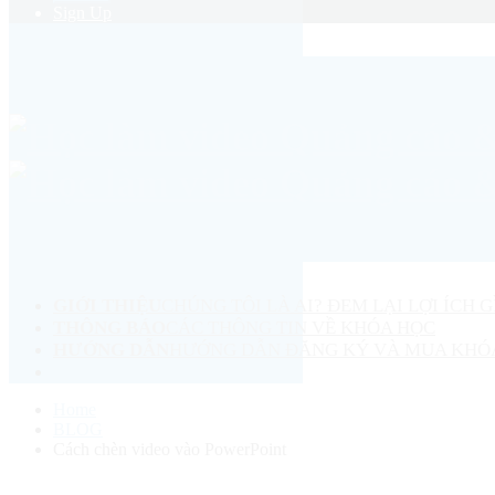
Sign Up
GIỚI THIỆU
CHÚNG TÔI LÀ AI? ĐEM LẠI LỢI ÍCH G
THÔNG BÁO
CÁC THÔNG TIN VỀ KHÓA HỌC
HƯỚNG DẪN
HƯỚNG DẪN ĐĂNG KÝ VÀ MUA KHÓ
Home
BLOG
Cách chèn video vào PowerPoint