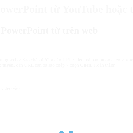
owerPoint từ YouTube hoặc 
 PowerPoint từ trên web
ang web > Sao chép đường dẫn URL video mà bạn muốn chèn > Vào lại
c tuyến
, dán URL bạn đã sao chép > chọn
Chèn
. Hoàn thành.
 video vào.