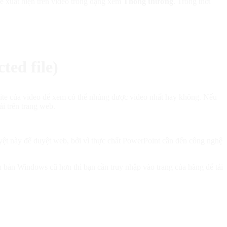
sẽ xuất hiện trên video trong dạng xem
Thông thường
. Trong thời
ted file)
 site của video để xem có thể nhúng được video nhất hay không. Nếu
i trên trang web.
uyệt này để duyệt web, bởi vì thực chất PowerPoint cần đến công nghệ
n bản Windows cũ hơn thì bạn cần truy nhập vào trang của hãng để tải