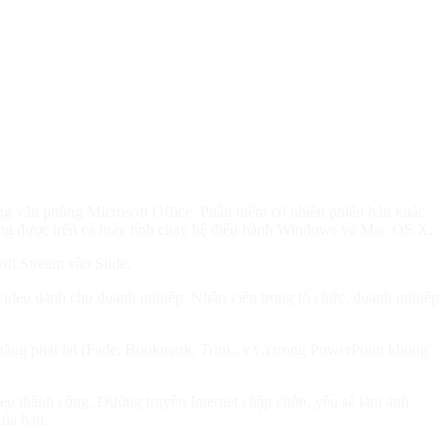
dụng văn phòng Microsoft Office. Phần mềm có nhiều phiên bản khác
ử dụng được trên cả máy tính chạy hệ điều hành Windows và Mac OS X.
ft Stream vào Slide.
 video dành cho doanh nghiệp. Nhân viên trong tổ chức, doanh nghiệp
 năng phát lại (Fade, Bookmark, Trim,, v.v.) trong PowerPoint không
ideo thành công. Đường truyền Internet chập chờn, yếu sẽ làm ảnh
của bạn.