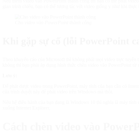
Nếu thêm video vào PowerPoint thành công thì bạn có thể phát vide
gian trình chiếu, bạn có thể tương tác với video giống y như khi thực 
Cho video vào PowerPoint thành công
Khi gặp sự cố (lỗi PowerPoint ca
Theo khuyến cáo của Microsoft thì không phải mọi video trực tuyến 
không thì bạn phải áp dụng hình thức chèn video vào PowerPoint từ m
Lưu ý:
Để phát dược video trong PowerPoint, máy tính của bạn cần có Intern
của trình duyệt này để phát video trên Windows mà thôi.
Nếu hệ điều hành của bạn đang là Windows 10 thì nghĩa là máy tính c
xuống Internet Explorer
.
Cách chèn video vào PowerP