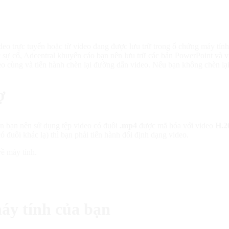
o trực tuyến hoặc từ video đang được lưu trữ trong ổ chứng máy tính 
c sự cố, Adcentral khuyến cáo bạn nên lưu trữ các bản PowerPoint và 
o cùng và tiến hành chèn lại đường dẫn video. Nếu bạn không chèn lại đ
ợ
n bạn nên sử dụng tệp video có đuôi
.mp4
được mã hóa với video
H.2
 đuôi khác lạ) thì bạn phải tiến hành đổi định dạng video.
ề máy tính.
áy tính của bạn