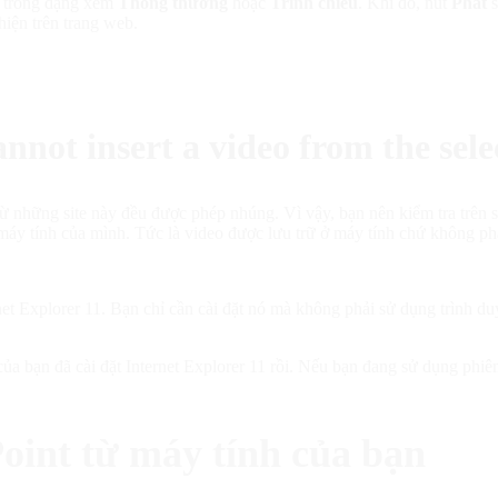
o trong dạng xem
Thông thường
hoặc
Trình chiếu
. Khi đó, nút
Phát
hiện trên trang web.
nnot insert a video from the selec
từ những site này đều được phép nhúng. Vì vậy, bạn nên kiểm tra trên
áy tính của mình. Tức là video được lưu trữ ở máy tính chứ không phả
et Explorer 11. Bạn chỉ cần cài đặt nó mà không phải sử dụng trình d
ủa bạn đã cài đặt Internet Explorer 11 rồi. Nếu bạn đang sử dụng phiê
oint từ máy tính của bạn