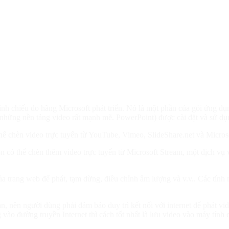
ình chiếu do hãng Microsoft phát triển. Nó là một phần của gói ứng 
 với những nền tảng video rất mạnh mẽ. PowerPoint) được cài đặt và s
ể chèn video trực tuyến từ YouTube, Vimeo, SlideShare.net và Microso
òn có thể chèn thêm video trực tuyến từ Microsoft Stream, một dịch vụ
của trang web để phát, tạm dừng, điều chỉnh âm lượng và v.v.. Các tính
n, nên người dùng phải đảm bảo duy trì kết nối với internet để phát v
vào đường truyền Internet thì cách tốt nhất là lưu video vào máy tính 