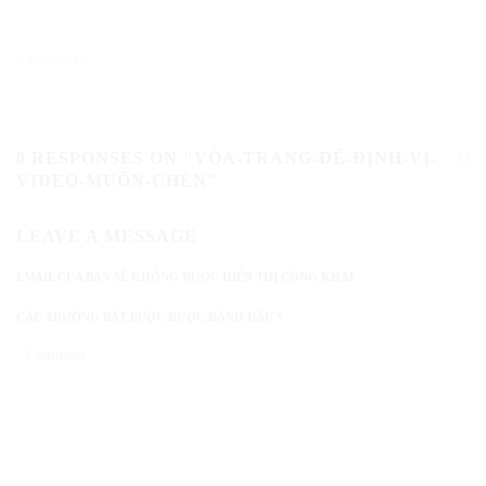
14/04/2022
0 RESPONSES ON "VÒA-TRANG-ĐỂ-ĐỊNH-VỊ-
VIDEO-MUỐN-CHÈN"
LEAVE A MESSAGE
EMAIL CỦA BẠN SẼ KHÔNG ĐƯỢC HIỂN THỊ CÔNG KHAI.
CÁC TRƯỜNG BẮT BUỘC ĐƯỢC ĐÁNH DẤU
*