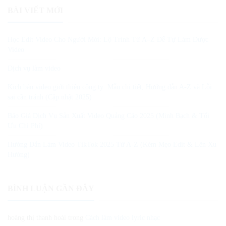
BÀI VIẾT MỚI
Học Edit Video Cho Người Mới: Lộ Trình Từ A–Z Để Tự Làm Được
Video
Dịch vụ làm video
Kịch bản video giới thiệu công ty: Mẫu chi tiết, Hướng dẫn A-Z và Lỗi
sai cần tránh (Cập nhật 2025)
Báo Giá Dịch Vụ Sản Xuất Video Quảng Cáo 2025 (Minh Bạch & Tối
Ưu Chi Phí)
Hướng Dẫn Làm Video TikTok 2025 Từ A-Z (Kèm Mẹo Edit & Lên Xu
Hướng)
BÌNH LUẬN GẦN ĐÂY
hoàng thị thanh hoài
trong
Cách làm video lyric nhạc