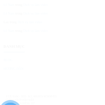
Lê Nam
trong
Dịch vụ làm video
Lê Nam
trong
Dịch vụ làm video
Lan
trong
Dịch vụ làm video
Lê Nam
trong
Dịch vụ làm video
DANH MỤC
BLOG
HƯỚNG DẪN
©
LÊ NAM
- 2025. ALL RIGHTS RESERVED.
CHÍNH SÁCH BẢO MẬT
CHÍNH SÁCH RIÊNG TƯ