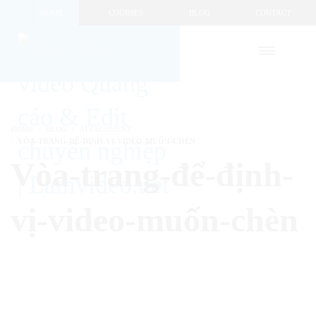
HOME
COURSES
BLOG
CONTACT
HOME
BLOG
ATTACHMENT
VÒA-TRANG-ĐỂ-ĐỊNH-VỊ-VIDEO-MUỐN-CHÈN
Vòa-trang-để-định-
vị-video-muốn-chèn