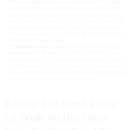
“Học quay dựng rất khó, cực kỳ tốn thời gian?”
Sự thật:
Bất kỳ kỹ năng nào cũng cần thời gian và sự kiên trì để thành
thạo. Tuy nhiên, với một lộ trình học tập thông minh, phương
pháp giảng dạy hiệu quả và sự nỗ lực của bản thân, bạn sẽ thấy
việc
học quay dựng
không hề “khó nhằn” như tưởng tượng.
Nhiều khóa học được thiết kế cô đọng, tập trung vào thực hành
để bạn nhanh chóng ứng dụng.
“Chỉ những người có năng khiếu bẩm sinh về nghệ thuật
mới học được?”
Sự thật:
Năng khiếu là một lợi thế, nhưng
không phải là tất cả. Kỹ năng quay dựng hoàn toàn có thể được
rèn luyện qua quá trình học tập và thực hành. Tư duy sáng tạo
cũng có thể được bồi đắp và phát triển nếu bạn có phương pháp
đúng đắn và một người thầy truyền cảm hứng.
Bắt Tay Vào Hành Trình:
Lộ Trình Tự Học Quay