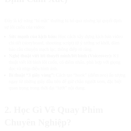
Đây là kỹ năng “bí mật” thường bị bỏ qua nhưng lại quyết định
sự lôi cuốn của video:
Sức mạnh của kịch bản:
Học cách xây dựng kịch bản video
chi tiết (storyboard, shooting script) từ ý tưởng sơ khởi, đảm
bảo câu chuyện mạch lạc, thông điệp rõ ràng.
Nghệ thuật viết lời thuyết minh/lời bình (Voiceover):
Kỹ
thuật viết lời bình lôi cuốn, có điểm nhấn, phù hợp với giọng
đọc và nhịp điệu hình ảnh.
Bí thuật “3 giây vàng”:
Cách tạo “hook” (điểm neo) ấn tượng
ngay từ những giây đầu tiên để giữ chân người xem, đặc biệt
quan trọng trong thời đại “lướt” nội dung.
2. Học Gì Về Quay Phim
Chuyên Nghiệp?