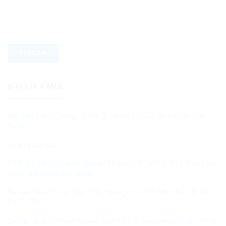
BÀI VIẾT MỚI
Học Edit Video Cho Người Mới: Lộ Trình Từ A–Z Để Tự Làm Được
Video
Dịch vụ làm video
Kịch bản video giới thiệu công ty: Mẫu chi tiết, Hướng dẫn A-Z và Lỗi
sai cần tránh (Cập nhật 2025)
Báo Giá Dịch Vụ Sản Xuất Video Quảng Cáo 2025 (Minh Bạch & Tối
Ưu Chi Phí)
Hướng Dẫn Làm Video TikTok 2025 Từ A-Z (Kèm Mẹo Edit & Lên Xu