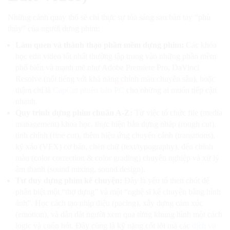
Những cảnh quay thô sẽ chỉ thực sự tỏa sáng sau bàn tay “phù
thủy” của người dựng phim:
Làm quen và thành thạo phần mềm dựng phim:
Các khóa
học edit video tốt nhất thường tập trung vào những phần mềm
phổ biến và mạnh mẽ như Adobe Premiere Pro, DaVinci
Resolve (nổi tiếng với khả năng chỉnh màu chuyên sâu), hoặc
thậm chí là
CapCut phiên bản PC
cho những ai muốn tiếp cận
nhanh.
Quy trình dựng phim chuẩn A-Z:
Từ việc tổ chức file (media
management) khoa học, thực hiện bản dựng nháp (rough cut),
tinh chỉnh (fine cut), thêm hiệu ứng chuyển cảnh (transitions),
kỹ xảo (VFX) cơ bản, chèn chữ (text/typography), đến chỉnh
màu (color correction & color grading) chuyên nghiệp và xử lý
âm thanh (sound mixing, sound design).
Tư duy dựng phim kể chuyện:
Đây là yếu tố then chốt để
phân biệt một “thợ dựng” và một “nghệ sĩ kể chuyện bằng hình
ảnh”. Học cách tạo nhịp điệu (pacing), xây dựng cảm xúc
(emotion), và dẫn dắt người xem qua từng khung hình một cách
logic và cuốn hút. Đây cũng là kỹ năng cốt lõi mà các
dịch vụ