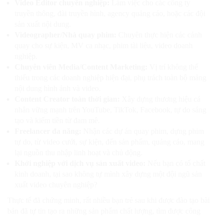
Video Editor chuyên nghiệp:
Làm việc cho các công ty
truyền thông, đài truyền hình, agency quảng cáo, hoặc các đội
sản xuất nội dung.
Videographer/Nhà quay phim:
Chuyên thực hiện các cảnh
quay cho sự kiện, MV ca nhạc, phim tài liệu, video doanh
nghiệp.
Chuyên viên Media/Content Marketing:
Vị trí không thể
thiếu trong các doanh nghiệp hiện đại, phụ trách toàn bộ mảng
nội dung hình ảnh và video.
Content Creator toàn thời gian:
Xây dựng thương hiệu cá
nhân vững mạnh trên YouTube, TikTok, Facebook, tự do sáng
tạo và kiếm tiền từ đam mê.
Freelancer đa năng:
Nhận các dự án quay phim, dựng phim
tự do, từ video cưới, sự kiện, đến sản phẩm, quảng cáo, mang
lại nguồn thu nhập linh hoạt và chủ động.
Khởi nghiệp với dịch vụ sản xuất video:
Nếu bạn có tố chất
kinh doanh, tại sao không tự mình xây dựng một đội ngũ sản
xuất video chuyên nghiệp?
Thực tế đã chứng minh, rất nhiều bạn trẻ sau khi được đào tạo bài
bản đã tự tin tạo ra những sản phẩm chất lượng, tìm được công