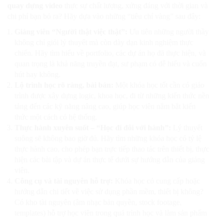
quay dựng video
thực sự chất lượng, xứng đáng với thời gian và
chi phí bạn bỏ ra? Hãy dựa vào những “tiêu chí vàng” sau đây:
Giảng viên “Người thật việc thật”:
Ưu tiên những người thầy
không chỉ giỏi lý thuyết mà còn dày dạn kinh nghiệm thực
chiến. Hãy tìm hiểu về portfolio, các dự án họ đã thực hiện, và
quan trọng là khả năng truyền đạt, sư phạm có dễ hiểu và cuốn
hút hay không.
Lộ trình học rõ ràng, bài bản:
Một khóa học tốt cần có giáo
trình được xây dựng logic, khoa học, đi từ những kiến thức nền
tảng đến các kỹ năng nâng cao, giúp học viên nắm bắt kiến
thức một cách có hệ thống.
Thực hành xuyên suốt – “Học đi đôi với hành”:
Lý thuyết
suông sẽ không bao giờ đủ. Hãy tìm những khóa học có tỷ lệ
thực hành cao, cho phép bạn trực tiếp thao tác trên thiết bị, thực
hiện các bài tập và dự án thực tế dưới sự hướng dẫn của giảng
viên.
Công cụ và tài nguyên hỗ trợ:
Khóa học có cung cấp hoặc
hướng dẫn chi tiết về việc sử dụng phần mềm, thiết bị không?
Có kho tài nguyên (âm nhạc bản quyền, stock footage,
templates) hỗ trợ học viên trong quá trình học và làm sản phẩm