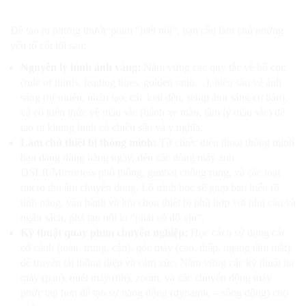
Để tạo ra những thước phim “biết nói”, bạn cần làm chủ những
yếu tố cốt lõi sau:
Nguyên lý hình ảnh vàng:
Nắm vững các quy tắc về bố cục
(rule of thirds, leading lines, golden ratio…), hiểu sâu về ánh
sáng (tự nhiên, nhân tạo, các loại đèn, setup ánh sáng cơ bản),
và có kiến thức về màu sắc (bánh xe màu, tâm lý màu sắc) để
tạo ra khung hình có chiều sâu và ý nghĩa.
Làm chủ thiết bị thông minh:
Từ chiếc điện thoại thông minh
bạn đang dùng hàng ngày, đến các dòng máy ảnh
DSLR/Mirrorless phổ thông, gimbal chống rung, và các loại
micro thu âm chuyên dụng. Lộ trình học sẽ giúp bạn hiểu rõ
tính năng, vận hành và lựa chọn thiết bị phù hợp với nhu cầu và
ngân sách, phá tan nỗi lo “phải có đồ xịn”.
Kỹ thuật quay phim chuyên nghiệp:
Học cách sử dụng các
cỡ cảnh (toàn, trung, cận), góc máy (cao, thấp, ngang tầm mắt)
để truyền tải thông điệp và cảm xúc. Nắm vững các kỹ thuật lia
máy (pan), quét máy (tilt), zoom, và các chuyển động máy
phức tạp hơn để tạo sự năng động (dynamic – sống động) cho