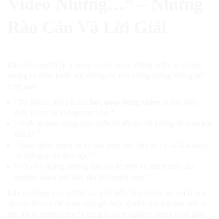
Video Nhưng…” – Những
Rào Cản Và Lời Giải
Rất nhiều người ấp ủ mong muốn tạo ra những video ấn tượng,
nhưng lại chùn bước bởi những rào cản tưởng chừng không thể
vượt qua:
“Tôi không biết bắt đầu
học quay dựng video
từ đâu, kiến
thức là con số không tròn trĩnh.”
“Thiết bị quay dựng chắc chắn rất đắt đỏ, tôi không đủ kinh phí
đầu tư.”
“Quay dựng video có vẻ quá phức tạp, liệu tôi có đủ khả năng
và thời gian để theo học?”
“Tôi có ý tưởng, nhưng làm sao để biến nó thành một câu
chuyện video hấp dẫn, thu hút người xem?”
Đây là những trăn trở hết sức phổ biến. Tuy nhiên, tin vui là mọi
rào cản đều có thể được tháo gỡ. Một lộ trình học bài bản, với sự
dẫn dắt từ những chuyên gia giàu kinh nghiệm, chính là lời giải