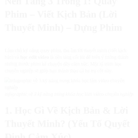
Nền Tảng 3 Trong 1: Quay
Phim – Viết Kịch Bản (Lời
Thuyết Minh) – Dựng Phim
Làm chủ kỹ năng quay phim, thu âm lời thuyết minh (viết kịch
bản) và
học edit video
là nền tảng cốt lõi để biến ý tưởng thành
những thước phim kể chuyện đầy cảm xúc. Một lộ trình học
chuyên nghiệp sẽ giúp bạn thành thạo cả ba trụ cột này.
infographic về 3 kỹ năng trong khóa học làm video chuyên nghiệp
1. Học Gì Về Kịch Bản & Lời
Thuyết Minh? (Yếu Tố Quyết
Định Cảm Xúc)