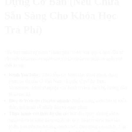
Dựng Cơ Bản (Nếu Chưa
Sẵn Sàng Cho Khóa Học
Trả Phí)
Nếu bạn muốn tự mình “khám phá” trước khi quyết định đầu tư
vào một khóa học chuyên sâu, có rất nhiều tài nguyên miễn phí
chất lượng:
Kênh YouTube:
Tìm kiếm các kênh dạy quay phim, dựng
phim uy tín của cả Việt Nam và quốc tế (ví dụ: Peter
McKinnon, Matti Haapoja, các kênh review thiết bị, hướng dẫn
phần mềm).
Blog & Website chuyên ngành:
Nhiều trang web chia sẻ kiến
thức, thủ thuật về nhiếp ảnh và quay phim.
Thực hành với thiết bị sẵn có:
Bắt đầu quay những video
ngắn về cuộc sống hàng ngày, du lịch, hoặc review một sản
phẩm bạn yêu thích bằng chính chiếc điện thoại của mình. Tập