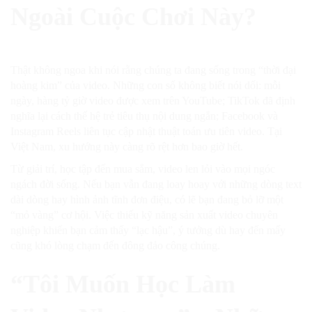
Ngoài Cuộc Chơi Này?
Thật không ngoa khi nói rằng chúng ta đang sống trong “thời đại
hoàng kim” của video. Những con số không biết nói dối: mỗi
ngày, hàng tỷ giờ video được xem trên YouTube; TikTok đã định
nghĩa lại cách thế hệ trẻ tiêu thụ nội dung ngắn; Facebook và
Instagram Reels liên tục cập nhật thuật toán ưu tiên video. Tại
Việt Nam, xu hướng này càng rõ rệt hơn bao giờ hết.
Từ giải trí, học tập đến mua sắm, video len lỏi vào mọi ngóc
ngách đời sống. Nếu bạn vẫn đang loay hoay với những dòng text
dài dòng hay hình ảnh tĩnh đơn điệu, có lẽ bạn đang bỏ lỡ một
“mỏ vàng” cơ hội. Việc thiếu kỹ năng sản xuất video chuyên
nghiệp khiến bạn cảm thấy “lạc hậu”, ý tưởng dù hay đến mấy
cũng khó lòng chạm đến đông đảo công chúng.
“Tôi Muốn Học Làm