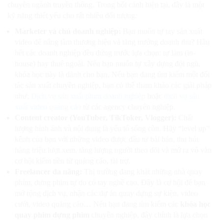
chuyên ngành truyền thông. Trong bối cảnh hiện tại, đây là một
kỹ năng thiết yếu cho rất nhiều đối tượng:
Marketer và chủ doanh nghiệp:
Bạn muốn tự tay sản xuất
video để nâng tầm thương hiệu và tăng trưởng doanh thu? Hầu
hết các doanh nghiệp đều đứng trước lựa chọn: tự làm (in-
house) hay thuê ngoài. Nếu bạn muốn tự xây dựng đội ngũ,
khóa học này là dành cho bạn. Nếu bạn đang tìm kiếm một đối
tác sản xuất chuyên nghiệp, bạn có thể tham khảo các giải pháp
như:
Dịch vụ sản xuất phim doanh nghiệp
hoặc
dịch vụ sản
xuất video quảng cáo
từ các agency chuyên nghiệp.
Content creator (YouTuber, TikToker, Vlogger):
Chất
lượng hình ảnh và nội dung là yếu tố sống còn. Hãy “level up”
kênh của bạn với những video được đầu tư bài bản, thu hút
hàng triệu lượt xem, tăng lượng người theo dõi và mở ra vô vàn
cơ hội kiếm tiền từ quảng cáo, tài trợ.
Freelancer đa năng:
Thị trường đang khát những nhà quay
phim, dựng phim tự do có tay nghề cao. Đây là cơ hội để bạn
mở rộng dịch vụ, nhận các dự án quay dựng sự kiện, video
cưới, video quảng cáo… Nếu bạn đang tìm kiếm các
khóa học
quay phim dựng phim
chuyên nghiệp, đây chính là lựa chọn