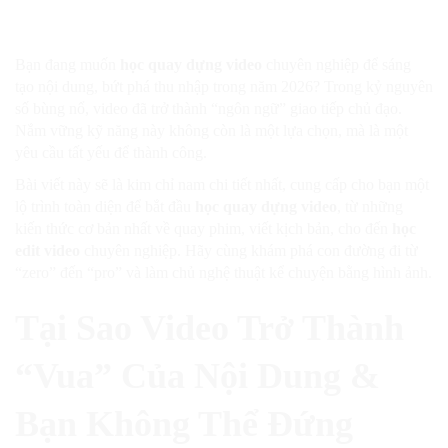
Bạn đang muốn
học quay dựng video
chuyên nghiệp để sáng
tạo nội dung, bứt phá thu nhập trong năm 2026? Trong kỷ nguyên
số bùng nổ, video đã trở thành “ngôn ngữ” giao tiếp chủ đạo.
Nắm vững kỹ năng này không còn là một lựa chọn, mà là một
yêu cầu tất yếu để thành công.
Bài viết này sẽ là kim chỉ nam chi tiết nhất, cung cấp cho bạn một
lộ trình toàn diện để bắt đầu
học quay dựng video
, từ những
kiến thức cơ bản nhất về quay phim, viết kịch bản, cho đến
học
edit video
chuyên nghiệp. Hãy cùng khám phá con đường đi từ
“zero” đến “pro” và làm chủ nghệ thuật kể chuyện bằng hình ảnh.
Tại Sao Video Trở Thành
“Vua” Của Nội Dung &
Bạn Không Thể Đứng