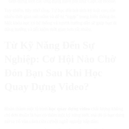
tành dựng trên các ứng dụng miễn phí như CapCut mobile.
Tuy nhiên, hãy nhớ rằng: Tự học đòi hỏi tính kỷ luật cao, tốn
nhiều thời gian mò mẫm và dễ bị “ngợp” trong biển thông tin.
Một khóa học có hệ thống và người hướng dẫn sẽ giúp bạn đi
đúng hướng và tiết kiệm thời gian hơn rất nhiều.
Từ Kỹ Năng Đến Sự
Nghiệp: Cơ Hội Nào Chờ
Đón Bạn Sau Khi Học
Quay Dựng Video?
Hoàn thành một lộ trình
học quay dựng video
chất lượng không
chỉ đơn thuần là bạn có thêm một kỹ năng mới, mà đó là bạn đang
mở ra vô vàn cánh cửa cơ hội nghề nghiệp hấp dẫn: