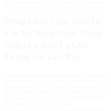
việc mơ ước hoặc tự mình khởi tạo những dự án triệu view, mang
lại nguồn thu nhập đáng kể và khẳng định tên tuổi trong ngành.
Đừng Chần Chừ! Đầu Tư
Vào Kỹ Năng Quay Dựng
Video Là Đầu Tư Cho
Tương Lai Của Bạn
Trong một thế giới mà nội dung video đang thống trị, việc trang bị
cho mình kỹ năng quay và dựng phim chuyên nghiệp không còn
là một lựa chọn xa xỉ, mà là một khoản đầu tư thông minh và cấp
thiết cho tương lai. Đó không chỉ là học một nghề, mà là học cách
tư duy sáng tạo, cách kể câu chuyện của riêng bạn, và cách nắm
bắt những cơ hội vô tận trong kỷ nguyên số.
Sự tự tin khi làm chủ ống kính, niềm vui khi biến những ý tưởng