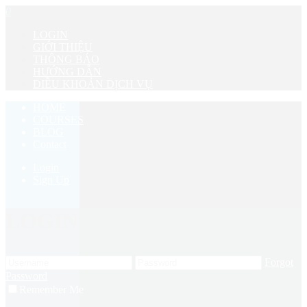
0
LOGIN
GIỚI THIỆU
THÔNG BÁO
HƯỚNG DẪN
ĐIỀU KHOẢN DỊCH VỤ
HOME
COURSES
BLOG
Contact
Login
Sign Up
LOGIN
Forgot
Password
Remember Me