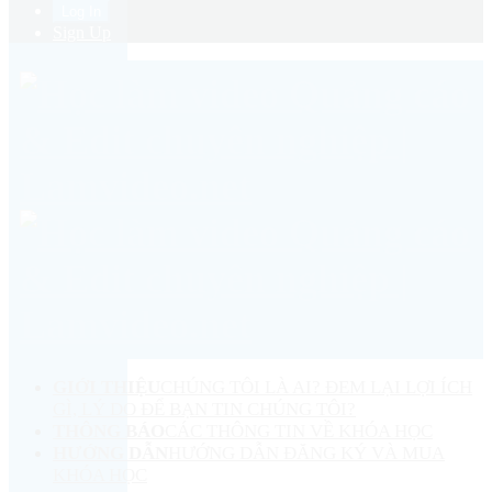
Sign Up
GIỚI THIỆU
CHÚNG TÔI LÀ AI? ĐEM LẠI LỢI ÍCH
GÌ, LÝ DO ĐỂ BẠN TIN CHÚNG TÔI?
THÔNG BÁO
CÁC THÔNG TIN VỀ KHÓA HỌC
HƯỚNG DẪN
HƯỚNG DẪN ĐĂNG KÝ VÀ MUA
KHÓA HỌC