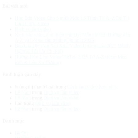
Bài viết mới
Học Edit Video Cho Người Mới: Lộ Trình Từ A–Z Để Tự
Làm Được Video
Dịch vụ làm video
Kịch bản video giới thiệu công ty: Mẫu chi tiết, Hướng dẫn
A-Z và Lỗi sai cần tránh (Cập nhật 2025)
Báo Giá Dịch Vụ Sản Xuất Video Quảng Cáo 2025 (Minh
Bạch & Tối Ưu Chi Phí)
Hướng Dẫn Làm Video TikTok 2025 Từ A-Z (Kèm Mẹo
Edit & Lên Xu Hướng)
Bình luận gần đây
hoàng thị thanh hoài
trong
Cách làm video lyric nhạc
Lê Nam
trong
Dịch vụ làm video
Lê Nam
trong
Dịch vụ làm video
Lan
trong
Dịch vụ làm video
Lê Nam
trong
Dịch vụ làm video
Danh mục
BLOG