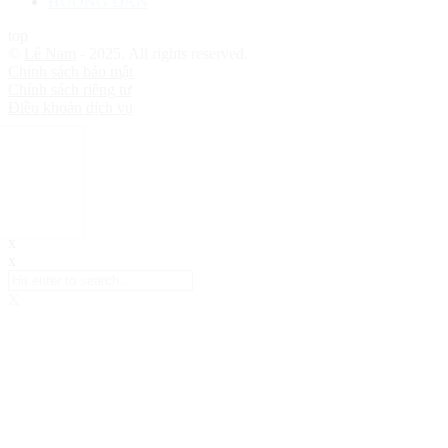
HƯỚNG DẪN
top
©
Lê Nam
- 2025. All rights reserved.
Chính sách bảo mật
Chính sách riêng tư
Điều khoản dịch vụ
x
x
X