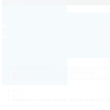
Sign Up
GIỚI THIỆU
CHÚNG TÔI LÀ AI? ĐEM LẠI LỢI ÍCH G
THÔNG BÁO
CÁC THÔNG TIN VỀ KHÓA HỌC
HƯỚNG DẪN
HƯỚNG DẪN ĐĂNG KÝ VÀ MUA KHÓ
Home
BLOG
Hướng dẫn tải và cài đặt Capcut PC tiếng Việt chi tiết (Cập nh