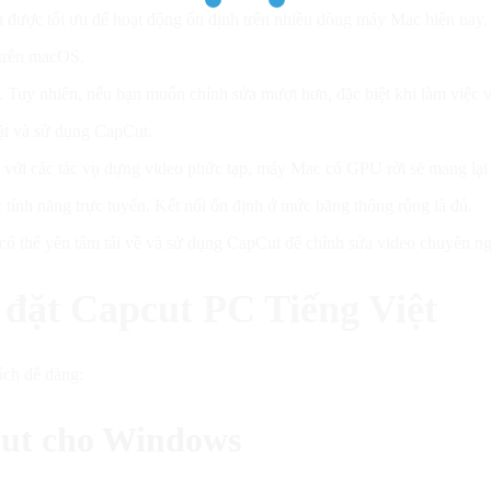
 được tối ưu để hoạt động ổn định trên nhiều dòng máy Mac hiện nay.
 trên macOS.
uy nhiên, nếu bạn muốn chỉnh sửa mượt hơn, đặc biệt khi làm việc v
ặt và sử dụng CapCut.
 với các tác vụ dựng video phức tạp, máy Mac có GPU rời sẽ mang lại 
tính năng trực tuyến. Kết nối ổn định ở mức băng thông rộng là đủ.
ó thể yên tâm tải về và sử dụng CapCut để chỉnh sửa video chuyên ng
i đặt Capcut PC Tiếng Việt
ách dễ dàng:
Cut cho Windows