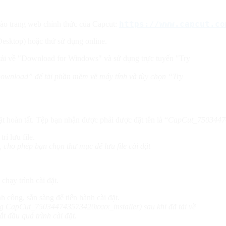
https://www.capcut.co
 vào trang web chính thức của Capcut:
(Desktop) hoặc thử sử dụng online.
“Download” để tải phần mềm về máy tính và tùy chọn “Try
đặt hoàn tất. Tệp bạn nhận được phải được đặt tên là “
CapCut_75034474
 cho phép bạn chọn thư mục để lưu file cài đặt
chạy trình cài đặt.
ng CapCut_750344743573420xxxx_installer) sau khi đã tải về
t đầu quá trình cài đặt.