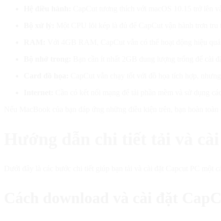
Hệ điều hành:
CapCut tương thích với macOS 10.15 trở lên và
Bộ xử lý:
Một CPU lõi kép là đủ để CapCut vận hành trơn tru
RAM:
Với 4GB RAM, CapCut vẫn có thể hoạt động hiệu quả. T
Bộ nhớ trong:
Bạn cần ít nhất 2GB dung lượng trống để cài đ
Card đồ họa:
CapCut vẫn chạy tốt với đồ họa tích hợp, nhưng
Internet:
Cần có kết nối mạng để tải phần mềm và sử dụng các 
Nếu MacBook của bạn đáp ứng những điều kiện trên, bạn hoàn toàn c
Hướng dẫn chi tiết tải và cà
Dưới đây là các bước chi tiết giúp bạn tải và cài đặt Capcut PC một c
Cách download và cài đặt Cap