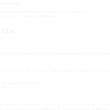
ình cài đặt.
hiện các bước trên máy tính Windows.
n Mac
oặc Firefox), sau đó nhập địa chỉ trang web chính thức của CapCut v
ức và nhấn vào nút “Dowload”. Thông thường, hệ thống sẽ tự động nhậ
 trang chủ.
ng thường nằm trong thư mục “Tải xuống” trên máy Mac của bạn. Nhấp đú
 các chỉ dẫn hiển thị trên màn hình để hoàn tất quá trình cài đặt CapC