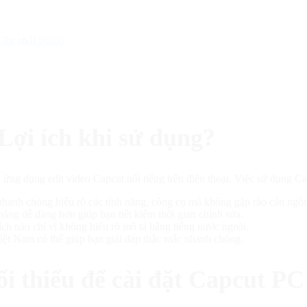
Cập nhật 2025)
Lợi ích khi sử dụng?
 dụng edit video Capcut nổi tiếng trên điện thoại. Việc sử dụng Capcu
hanh chóng hiểu rõ các tính năng, công cụ mà không gặp rào cản ngô
ăng dễ dàng hơn giúp bạn tiết kiệm thời gian chỉnh sửa.
ch nào chỉ vì không hiểu rõ mô tả bằng tiếng nước ngoài.
t Nam có thể giúp bạn giải đáp thắc mắc nhanh chóng.
ối thiểu để cài đặt Capcut PC