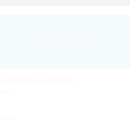
Ì, LÝ DO ĐỂ BẠN TIN CHÚNG TÔI?
A HỌC
ật 2025)