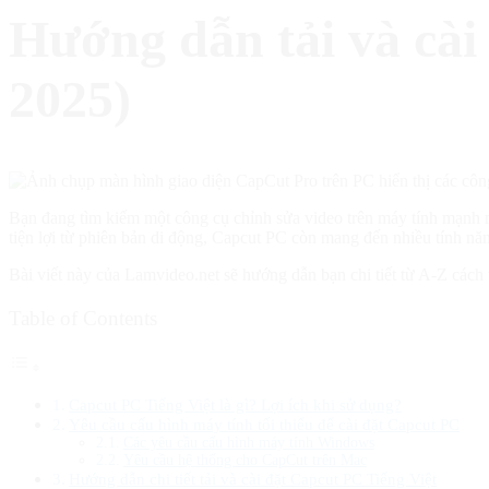
Hướng dẫn tải và cài 
2025)
Bạn đang tìm kiếm một công cụ chỉnh sửa video trên máy tính mạnh m
tiện lợi từ phiên bản di động, Capcut PC còn mang đến nhiều tính nă
Bài viết này của Lamvideo.net sẽ hướng dẫn bạn chi tiết từ A-Z cách 
Table of Contents
Capcut PC Tiếng Việt là gì? Lợi ích khi sử dụng?
Yêu cầu cấu hình máy tính tối thiểu để cài đặt Capcut PC
Các yêu cầu cấu hình máy tính Windows
Yêu cầu hệ thống cho CapCut trên Mac
Hướng dẫn chi tiết tải và cài đặt Capcut PC Tiếng Việt