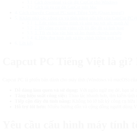
Cách download và cài đặt CapCut cho Windows
Cách tải và cài đặt CapCut trên Mac
Cách chuyển Capcut PC sang Tiếng Việt (Quan trọng!)
Khám phá các công cụ và tính năng nổi bật của CapCut PC (
1. Edit video thông minh và sáng tạo với sức mạnh AI
2. Bộ công cụ edit video cốt lõi đầy đủ và linh hoạt
3. Tối ưu hóa văn bản và âm thanh chuyên nghiệp
4. Hiệu ứng hình ảnh và tùy chỉnh không giới hạn
Lời kết
Capcut PC Tiếng Việt là gì? 
Capcut PC là phiên bản dành cho máy tính (Windows và macOS) của ứng
Dễ dàng làm quen và sử dụng:
Với ngôn ngữ mẹ đẻ, bạn sẽ n
Tăng hiệu suất công việc:
Thao tác nhanh hơn, tìm kiếm tính n
Tiếp cận đầy đủ tính năng:
Không bỏ lỡ bất kỳ công cụ hữu í
Hỗ trợ tốt hơn:
Nhiều hướng dẫn và cộng đồng người dùng Việ
Yêu cầu cấu hình máy tính t