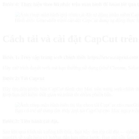
Bước 4: Thực hiện theo lời nhắc trên màn hình để hoàn tất quá tr
Hình ảnh: Giao diện trình cài đặt CapCut đang tự động thực 
Cách tải và cài đặt CapCut trê
Bước 1: Truy cập trang web chính thức https://www.capcut.com
Hãy mở trình duyệt web mà bạn thường sử dụng (như Chrome, Safari h
Bước 2: Tải Capcut
Hãy tìm đến phiên bản CapCut dành cho Mac trên trang web chính th
giúp bạn tiết kiệm thời gian và tránh tải nhầm phiên bản.
Bạn có thể dễ dàng tìm thấy link tải CapCut cho Mac ngay trên
Bước 3: Tiến hành cài đặt.
Sau khi quá trình tải xuống kết thúc, bạn hãy tìm tệp cài đặt — thô
macOS sẽ xuất hiện và hướng dẫn bạn từng bước. Bạn chỉ cần làm theo