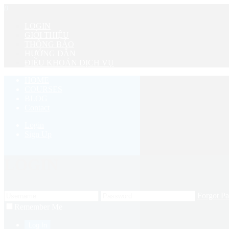
0
LOGIN
GIỚI THIỆU
THÔNG BÁO
HƯỚNG DẪN
ĐIỀU KHOẢN DỊCH VỤ
HOME
COURSES
BLOG
Contact
Login
Sign Up
LOGIN
Forgot P
Remember Me