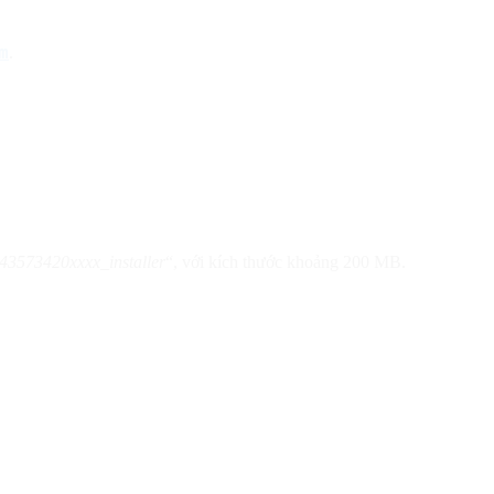
m
.
3573420xxxx_installer
“, với kích thước khoảng 200 MB.