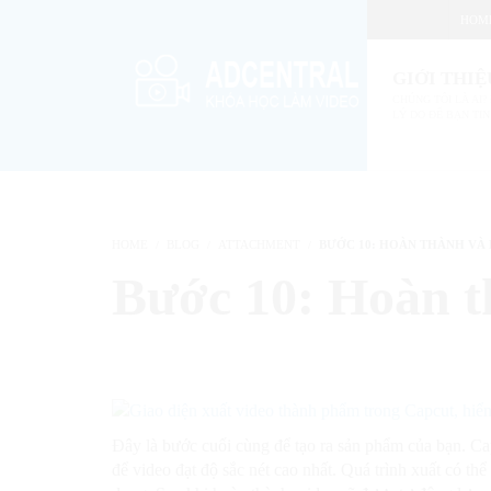
HOM
GIỚI THIỆ
CHÚNG TÔI LÀ AI? 
LÝ DO ĐỂ BẠN TIN
HOME
BLOG
ATTACHMENT
BƯỚC 10: HOÀN THÀNH VÀ 
Bước 10: Hoàn t
Đây là bước cuối cùng để tạo ra sản phẩm của bạn. Ca
để video đạt độ sắc nét cao nhất. Quá trình xuất có th