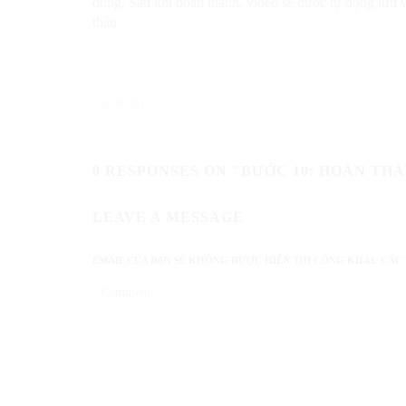
dụng. Sau khi hoàn thành, video sẽ được tự động lưu và
thân.
26/06/2025
0 RESPONSES ON "BƯỚC 10: HOÀN TH
LEAVE A MESSAGE
EMAIL CỦA BẠN SẼ KHÔNG ĐƯỢC HIỂN THỊ CÔNG KHAI.
CÁC