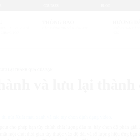
E
COURSES
BLOG
U
THÔNG BÁO
HƯỚNG D
ĐEM LẠI LỢI ÍCH GÌ,
CÁC THÔNG TIN VỀ KHÓA HỌC
HƯỚNG DẪN ĐĂNG
 CHÚNG TÔI?
HỌC
LƯU LẠI THÀNH QUẢ CỦA BẠN
hành và lưu lại thành
pcut cho phép bạn tùy chỉnh chất lượng đầu ra, hãy chọn độ phân giải
ể mất một chút thời gian tùy thuộc vào độ dài và số lượng hiệu ứng bạn 