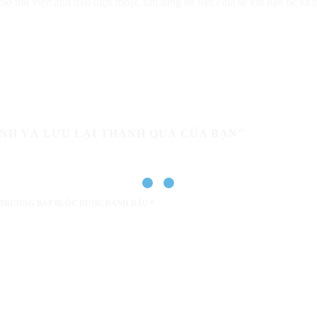
o thư viện ảnh trên điện thoại, sẵn sàng để bạn chia sẻ với bạn bè và 
ÀNH VÀ LƯU LẠI THÀNH QUẢ CỦA BẠN"
 TRƯỜNG BẮT BUỘC ĐƯỢC ĐÁNH DẤU
*