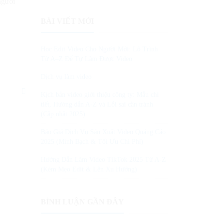
người
BÀI VIẾT MỚI
Học Edit Video Cho Người Mới: Lộ Trình
Từ A–Z Để Tự Làm Được Video
Dịch vụ làm video
Kịch bản video giới thiệu công ty: Mẫu chi
tiết, Hướng dẫn A-Z và Lỗi sai cần tránh
(Cập nhật 2025)
Báo Giá Dịch Vụ Sản Xuất Video Quảng Cáo
2025 (Minh Bạch & Tối Ưu Chi Phí)
Hướng Dẫn Làm Video TikTok 2025 Từ A-Z
(Kèm Mẹo Edit & Lên Xu Hướng)
BÌNH LUẬN GẦN ĐÂY