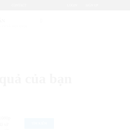
CONTACT
LOGIN
SIGN UP
ẪN
 KÝ VÀ MUA KHÓA
 quả của bạn
 1080p
đã sử