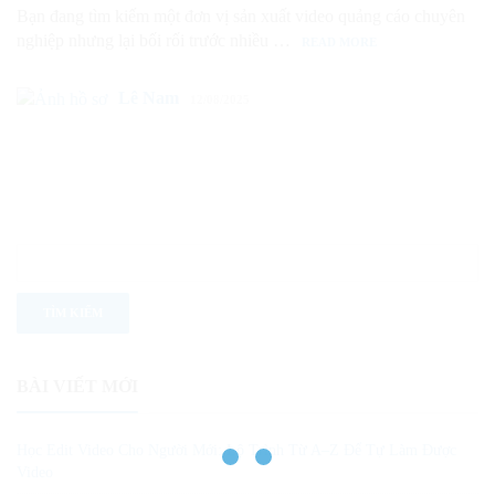
Bạn đang tìm kiếm một đơn vị sản xuất video quảng cáo chuyên
nghiệp nhưng lại bối rối trước nhiều …
READ MORE
Lê Nam
12/08/2025
BÀI VIẾT MỚI
Học Edit Video Cho Người Mới: Lộ Trình Từ A–Z Để Tự Làm Được
Video