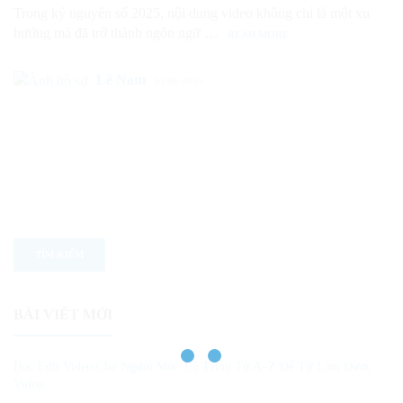
Trong kỷ nguyên số 2025, nội dung video không chỉ là một xu
hướng mà đã trở thành ngôn ngữ …
READ MORE
Lê Nam
01/06/2025
BÀI VIẾT MỚI
Học Edit Video Cho Người Mới: Lộ Trình Từ A–Z Để Tự Làm Được
Video