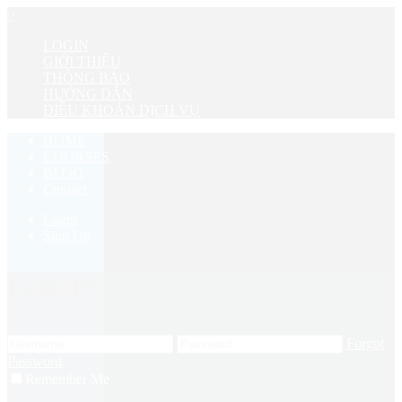
0
LOGIN
GIỚI THIỆU
THÔNG BÁO
HƯỚNG DẪN
ĐIỀU KHOẢN DỊCH VỤ
HOME
COURSES
BLOG
Contact
Login
Sign Up
LOGIN
Forgot
Password
Remember Me