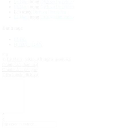
Lê Nam
trong
Dịch vụ làm video
Lê Nam
trong
Dịch vụ làm video
Lan
trong
Dịch vụ làm video
Lê Nam
trong
Dịch vụ làm video
Danh mục
BLOG
HƯỚNG DẪN
top
©
Lê Nam
- 2025. All rights reserved.
Chính sách bảo mật
Chính sách riêng tư
Điều khoản dịch vụ
x
x