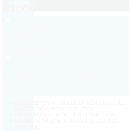
Sign Up
GIỚI THIỆU
CHÚNG TÔI LÀ AI? ĐEM LẠI LỢI ÍCH
GÌ, LÝ DO ĐỂ BẠN TIN CHÚNG TÔI?
THÔNG BÁO
CÁC THÔNG TIN VỀ KHÓA HỌC
HƯỚNG DẪN
HƯỚNG DẪN ĐĂNG KÝ VÀ MUA
KHÓA HỌC