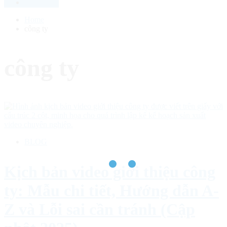
Home
công ty
công ty
BLOG
Kịch bản video giới thiệu công
ty: Mẫu chi tiết, Hướng dẫn A-
Z và Lỗi sai cần tránh (Cập