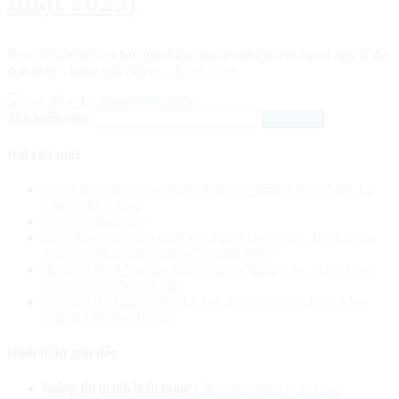
nhật 2025)
Bạn có biết 90% video giới thiệu doanh nghiệp thất bại vì một lý do
đơn giản: chúng quá nhàm …
Read More
Lê Nam
09/09/2025
Tìm kiếm cho:
Bài viết mới
Học Edit Video Cho Người Mới: Lộ Trình Từ A–Z Để Tự
Làm Được Video
Dịch vụ làm video
Kịch bản video giới thiệu công ty: Mẫu chi tiết, Hướng dẫn
A-Z và Lỗi sai cần tránh (Cập nhật 2025)
Báo Giá Dịch Vụ Sản Xuất Video Quảng Cáo 2025 (Minh
Bạch & Tối Ưu Chi Phí)
Hướng Dẫn Làm Video TikTok 2025 Từ A-Z (Kèm Mẹo
Edit & Lên Xu Hướng)
Bình luận gần đây
hoàng thị thanh hoài
trong
Cách làm video lyric nhạc