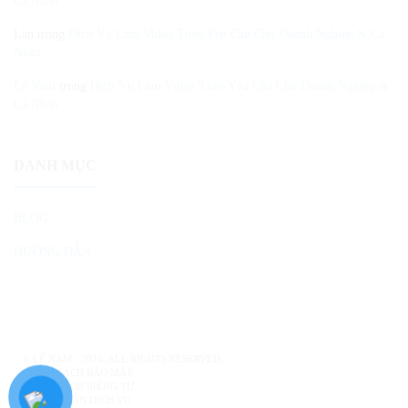
Cá Nhân
Lan
trong
Dịch Vụ Làm Video Theo Yêu Cầu Cho Doanh Nghiệp & Cá
Nhân
Lê Nam
trong
Dịch Vụ Làm Video Theo Yêu Cầu Cho Doanh Nghiệp &
Cá Nhân
DANH MỤC
BLOG
HƯỚNG DẪN
©
LÊ NAM
- 2026. ALL RIGHTS RESERVED.
CHÍNH SÁCH BẢO MẬT
CHÍNH SÁCH RIÊNG TƯ
ĐIỀU KHOẢN DỊCH VỤ