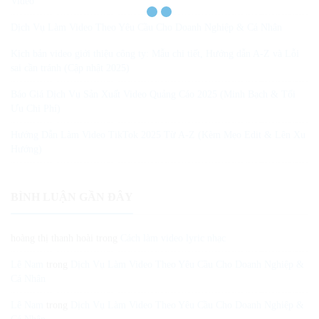
Video
Dịch Vụ Làm Video Theo Yêu Cầu Cho Doanh Nghiệp & Cá Nhân
Kịch bản video giới thiệu công ty: Mẫu chi tiết, Hướng dẫn A-Z và Lỗi
sai cần tránh (Cập nhật 2025)
Báo Giá Dịch Vụ Sản Xuất Video Quảng Cáo 2025 (Minh Bạch & Tối
Ưu Chi Phí)
Hướng Dẫn Làm Video TikTok 2025 Từ A-Z (Kèm Mẹo Edit & Lên Xu
Hướng)
BÌNH LUẬN GẦN ĐÂY
hoàng thị thanh hoài
trong
Cách làm video lyric nhạc
Lê Nam
trong
Dịch Vụ Làm Video Theo Yêu Cầu Cho Doanh Nghiệp &
Cá Nhân
Lê Nam
trong
Dịch Vụ Làm Video Theo Yêu Cầu Cho Doanh Nghiệp &