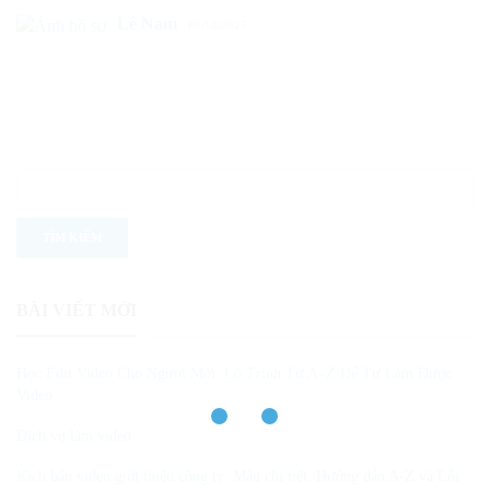
Lê Nam
08/10/2025
BÀI VIẾT MỚI
Học Edit Video Cho Người Mới: Lộ Trình Từ A–Z Để Tự Làm Được
Video
Dịch vụ làm video
Kịch bản video giới thiệu công ty: Mẫu chi tiết, Hướng dẫn A-Z và Lỗi