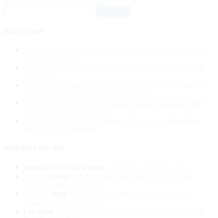
Lê Nam
17/12/2023
Tìm
kiếm
cho:
Bài viết mới
Học Edit Video Cho Người Mới: Lộ Trình Từ A–Z Để Tự
Làm Được Video
Dịch Vụ Làm Video Theo Yêu Cầu Cho Doanh Nghiệp &
Cá Nhân
Kịch bản video giới thiệu công ty: Mẫu chi tiết, Hướng dẫn
A-Z và Lỗi sai cần tránh (Cập nhật 2025)
Báo Giá Dịch Vụ Sản Xuất Video Quảng Cáo 2025 (Minh
Bạch & Tối Ưu Chi Phí)
Hướng Dẫn Làm Video TikTok 2025 Từ A-Z (Kèm Mẹo
Edit & Lên Xu Hướng)
Bình luận gần đây
hoàng thị thanh hoài
trong
Cách làm video lyric nhạc
Lê Nam
trong
Dịch Vụ Làm Video Theo Yêu Cầu Cho
Doanh Nghiệp & Cá Nhân
Lê Nam
trong
Dịch Vụ Làm Video Theo Yêu Cầu Cho
Doanh Nghiệp & Cá Nhân
Lan
trong
Dịch Vụ Làm Video Theo Yêu Cầu Cho Doanh