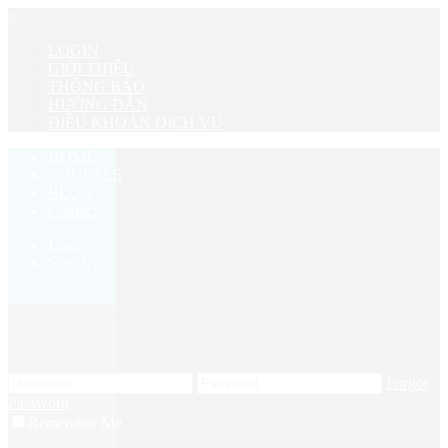
0
LOGIN
GIỚI THIỆU
THÔNG BÁO
HƯỚNG DẪN
ĐIỀU KHOẢN DỊCH VỤ
HOME
COURSES
BLOG
Contact
Login
Sign Up
LOGIN
Forgot
Password
Remember Me