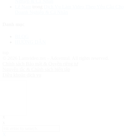
Nghiệp & Cá Nhân
Lê Nam
trong
Dịch Vụ Làm Video Theo Yêu Cầu Cho
Doanh Nghiệp & Cá Nhân
Danh mục
BLOG
HƯỚNG DẪN
top
© 2026 Lamvideo.net – Adcentral. All rights reserved.
Chính sách Bảo mật & Quyền riêng tư
Nguyên tắc & Chính sách biên tập
Điều khoản dịch vụ
x
x
X