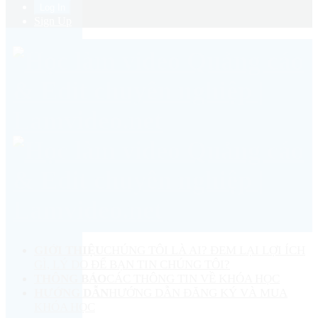
Sign Up
GIỚI THIỆU
CHÚNG TÔI LÀ AI? ĐEM LẠI LỢI ÍCH
GÌ, LÝ DO ĐỂ BẠN TIN CHÚNG TÔI?
THÔNG BÁO
CÁC THÔNG TIN VỀ KHÓA HỌC
HƯỚNG DẪN
HƯỚNG DẪN ĐĂNG KÝ VÀ MUA
KHÓA HỌC