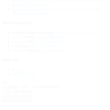
Bạch & Tối Ưu Chi Phí)
Hướng Dẫn Làm Video TikTok 2025 Từ A-Z (Kèm Mẹo
Edit & Lên Xu Hướng)
Bình luận gần đây
hoàng thị thanh hoài
trong
Cách làm video lyric nhạc
Lê Nam
trong
Dịch vụ làm video
Lê Nam
trong
Dịch vụ làm video
Lan
trong
Dịch vụ làm video
Lê Nam
trong
Dịch vụ làm video
Danh mục
BLOG
HƯỚNG DẪN
top
©
Lê Nam
- 2025. All rights reserved.
Chính sách bảo mật
Chính sách riêng tư
Điều khoản dịch vụ