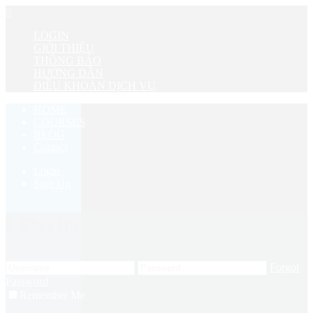
0
LOGIN
GIỚI THIỆU
THÔNG BÁO
HƯỚNG DẪN
ĐIỀU KHOẢN DỊCH VỤ
HOME
COURSES
BLOG
Contact
Login
Sign Up
LOGIN
Forgot
Password
Remember Me