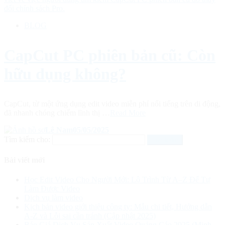
BLOG
CapCut PC phiên bản cũ: Còn
hữu dụng không?
CapCut, từ một ứng dụng edit video miễn phí nổi tiếng trên di động,
đã nhanh chóng chiếm lĩnh thị …
Read More
Lê Nam
05/05/2025
Tìm kiếm cho:
Bài viết mới
Học Edit Video Cho Người Mới: Lộ Trình Từ A–Z Để Tự
Làm Được Video
Dịch vụ làm video
Kịch bản video giới thiệu công ty: Mẫu chi tiết, Hướng dẫn
A-Z và Lỗi sai cần tránh (Cập nhật 2025)
Báo Giá Dịch Vụ Sản Xuất Video Quảng Cáo 2025 (Minh