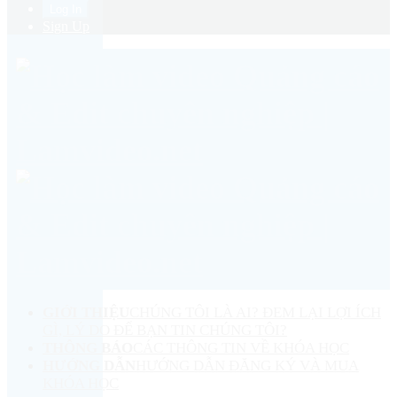
Sign Up
GIỚI THIỆU
CHÚNG TÔI LÀ AI? ĐEM LẠI LỢI ÍCH
GÌ, LÝ DO ĐỂ BẠN TIN CHÚNG TÔI?
THÔNG BÁO
CÁC THÔNG TIN VỀ KHÓA HỌC
HƯỚNG DẪN
HƯỚNG DẪN ĐĂNG KÝ VÀ MUA
KHÓA HỌC