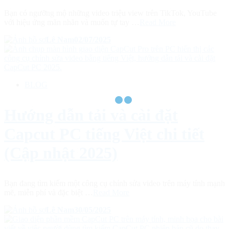
Bạn có ngưỡng mộ những video triệu view trên TikTok, YouTube
với hiệu ứng mãn nhãn và muốn tự tay …
Read More
Lê Nam
02/07/2025
BLOG
Hướng dẫn tải và cài đặt
Capcut PC tiếng Việt chi tiết
(Cập nhật 2025)
Bạn đang tìm kiếm một công cụ chỉnh sửa video trên máy tính mạnh
mẽ, miễn phí và đặc biệt …
Read More
Lê Nam
30/05/2025