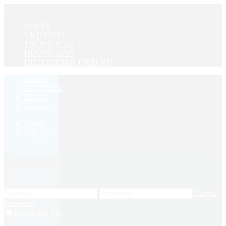
0
LOGIN
GIỚI THIỆU
THÔNG BÁO
HƯỚNG DẪN
ĐIỀU KHOẢN DỊCH VỤ
HOME
COURSES
BLOG
Contact
Login
Sign Up
LOGIN
Forgot
Password
Remember Me