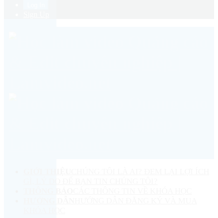
Sign Up
GIỚI THIỆU
CHÚNG TÔI LÀ AI? ĐEM LẠI LỢI ÍCH
GÌ, LÝ DO ĐỂ BẠN TIN CHÚNG TÔI?
THÔNG BÁO
CÁC THÔNG TIN VỀ KHÓA HỌC
HƯỚNG DẪN
HƯỚNG DẪN ĐĂNG KÝ VÀ MUA
KHÓA HỌC