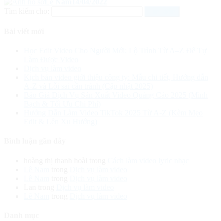
Lê Nam
14/04/2022
Tìm kiếm cho:
Bài viết mới
Học Edit Video Cho Người Mới: Lộ Trình Từ A–Z Để Tự
Làm Được Video
Dịch vụ làm video
Kịch bản video giới thiệu công ty: Mẫu chi tiết, Hướng dẫn
A-Z và Lỗi sai cần tránh (Cập nhật 2025)
Báo Giá Dịch Vụ Sản Xuất Video Quảng Cáo 2025 (Minh
Bạch & Tối Ưu Chi Phí)
Hướng Dẫn Làm Video TikTok 2025 Từ A-Z (Kèm Mẹo
Edit & Lên Xu Hướng)
Bình luận gần đây
hoàng thị thanh hoài
trong
Cách làm video lyric nhạc
Lê Nam
trong
Dịch vụ làm video
Lê Nam
trong
Dịch vụ làm video
Lan
trong
Dịch vụ làm video
Lê Nam
trong
Dịch vụ làm video
Danh mục