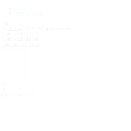
BLOG
HƯỚNG DẪN
top
©
Lê Nam
- 2025. All rights reserved.
Chính sách bảo mật
Chính sách riêng tư
Điều khoản dịch vụ
x
x
X