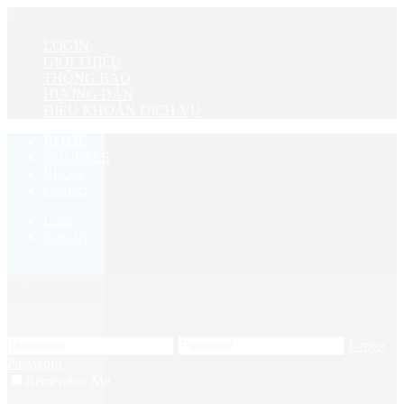
0
LOGIN
GIỚI THIỆU
THÔNG BÁO
HƯỚNG DẪN
ĐIỀU KHOẢN DỊCH VỤ
HOME
COURSES
BLOG
Contact
Login
Sign Up
LOGIN
Forgot
Password
Remember Me