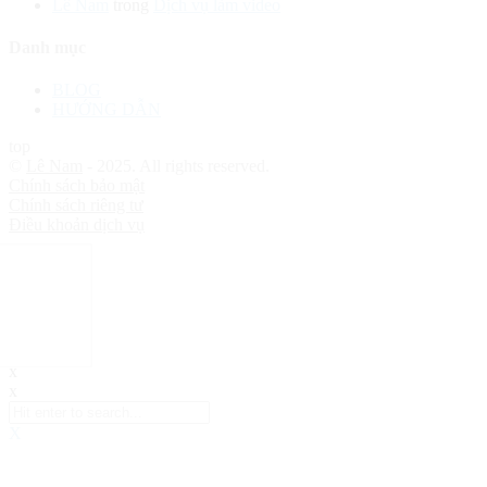
Lê Nam
trong
Dịch vụ làm video
Danh mục
BLOG
HƯỚNG DẪN
top
©
Lê Nam
- 2025. All rights reserved.
Chính sách bảo mật
Chính sách riêng tư
Điều khoản dịch vụ
x
x
X