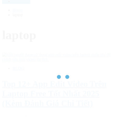
Home
laptop
laptop
BLOG
Top 12+ App Edit Video Trên
Laptop Free Tốt Nhất 2025
(Kèm Đánh Giá Chi Tiết)