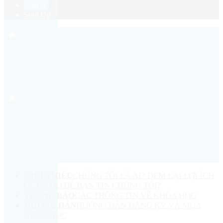
Sign Up
GIỚI THIỆU
CHÚNG TÔI LÀ AI? ĐEM LẠI LỢI ÍCH
GÌ, LÝ DO ĐỂ BẠN TIN CHÚNG TÔI?
THÔNG BÁO
CÁC THÔNG TIN VỀ KHÓA HỌC
HƯỚNG DẪN
HƯỚNG DẪN ĐĂNG KÝ VÀ MUA
KHÓA HỌC