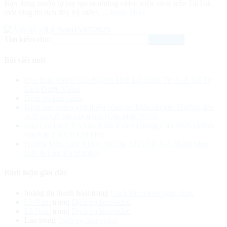
Bạn đang muốn tự tay tạo ra những video triệu view trên TikTok,
một vlog du lịch đầy kỷ niệm, …
Read More
Lê Nam
15/07/2025
Tìm kiếm cho:
Bài viết mới
Học Edit Video Cho Người Mới: Lộ Trình Từ A–Z Để Tự
Làm Được Video
Dịch vụ làm video
Kịch bản video giới thiệu công ty: Mẫu chi tiết, Hướng dẫn
A-Z và Lỗi sai cần tránh (Cập nhật 2025)
Báo Giá Dịch Vụ Sản Xuất Video Quảng Cáo 2025 (Minh
Bạch & Tối Ưu Chi Phí)
Hướng Dẫn Làm Video TikTok 2025 Từ A-Z (Kèm Mẹo
Edit & Lên Xu Hướng)
Bình luận gần đây
hoàng thị thanh hoài
trong
Cách làm video lyric nhạc
Lê Nam
trong
Dịch vụ làm video
Lê Nam
trong
Dịch vụ làm video
Lan
trong
Dịch vụ làm video