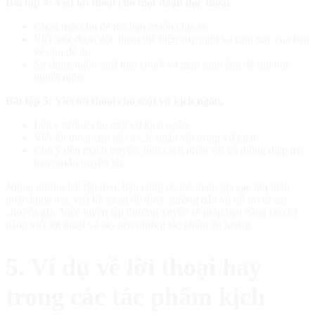
Bài tập 4: Viết lời thoại cho một đoạn độc thoại.
Chọn một chủ đề mà bạn muốn chia sẻ.
Viết một đoạn độc thoại thể hiện suy nghĩ và cảm xúc của bạn
về chủ đề đó.
Sử dụng ngôn ngữ trau chuốt và giàu hình ảnh để thu hút
người nghe.
Bài tập 5: Viết lời thoại cho một vở kịch ngắn.
Lên ý tưởng cho một vở kịch ngắn.
Viết lời thoại cho tất cả các nhân vật trong vở kịch.
Chú ý đến mạch truyện, tính cách nhân vật và thông điệp mà
bạn muốn truyền tải.
Ngoài những bài tập trên, bạn cũng có thể tham gia các hội thảo
hoặc khóa học viết lời thoại để được hướng dẫn và hỗ trợ từ các
chuyên gia. Việc luyện tập thường xuyên sẽ giúp bạn nâng cao kỹ
năng viết lời thoại và tạo nên những tác phẩm ấn tượng.
5. Ví dụ về lời thoại hay
trong các tác phẩm kịch