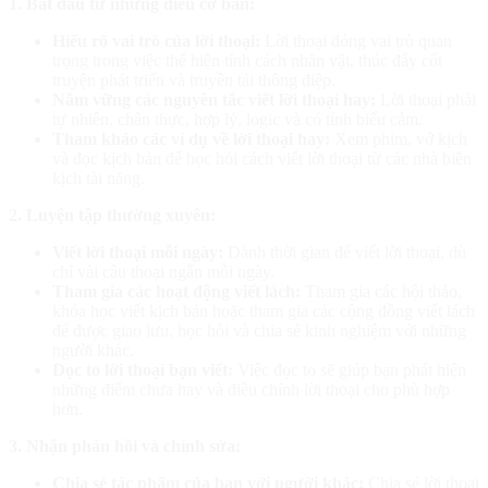
1. Bắt đầu từ những điều cơ bản:
Hiểu rõ vai trò của lời thoại:
Lời thoại đóng vai trò quan
trọng trong việc thể hiện tính cách nhân vật, thúc đẩy cốt
truyện phát triển và truyền tải thông điệp.
Nắm vững các nguyên tắc viết lời thoại hay:
Lời thoại phải
tự nhiên, chân thực, hợp lý, logic và có tính biểu cảm.
Tham khảo các ví dụ về lời thoại hay:
Xem phim, vở kịch
và đọc kịch bản để học hỏi cách viết lời thoại từ các nhà biên
kịch tài năng.
2. Luyện tập thường xuyên:
Viết lời thoại mỗi ngày:
Dành thời gian để viết lời thoại, dù
chỉ vài câu thoại ngắn mỗi ngày.
Tham gia các hoạt động viết lách:
Tham gia các hội thảo,
khóa học viết kịch bản hoặc tham gia các cộng đồng viết lách
để được giao lưu, học hỏi và chia sẻ kinh nghiệm với những
người khác.
Đọc to lời thoại bạn viết:
Việc đọc to sẽ giúp bạn phát hiện
những điểm chưa hay và điều chỉnh lời thoại cho phù hợp
hơn.
3. Nhận phản hồi và chỉnh sửa:
Chia sẻ tác phẩm của bạn với người khác:
Chia sẻ lời thoại