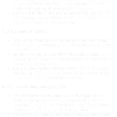
bạn viết với bạn bè, gia đình hoặc những người có kinh
nghiệm viết kịch bản để nhận phản hồi và góp ý.
Chỉnh sửa lời thoại dựa trên phản hồi:
Hãy lắng nghe ý
kiến đóng góp của người khác và sửa chữa những phần cần
thiết để hoàn thiện tác phẩm của mình.
4. Đừng ngại thử nghiệm:
Thử viết lời thoại cho các thể loại kịch bản khác nhau:
Viết lời thoại cho phim hài, phim bi kịch, phim tâm lý, phim
phiêu lưu, v.v.
Sử dụng các phong cách viết lời thoại khác nhau:
Thử
nghiệm với các phong cách viết lời thoại khác nhau để tìm ra
phong cách phù hợp với bạn.
Đừng sợ mắc sai lầm:
Sai lầm là một phần tất yếu của quá
trình học tập. Hãy học hỏi từ những sai lầm của bạn và tiếp
tục cải thiện kỹ năng viết lời thoại của mình.
5. Kiên trì và không ngừng học hỏi:
Viết lời thoại là một kỹ năng cần có thời gian để rèn
luyện.
Đừng nản lòng nếu bạn không đạt được kết quả như
mong muốn ngay lập tức. Hãy kiên trì luyện tập và không
ngừng học hỏi để nâng cao kỹ năng của mình.
Có rất nhiều tài nguyên hữu ích để bạn học hỏi về cách