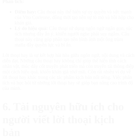
Phân tích:
Điểm hay:
Câu thoại này thể hiện sự uy quyền và sức mạnh
của Vito Corleone, đồng thời tạo nên sự tò mò và hồi hộp cho
khán giả.
Lý do hiệu quả:
Câu thoại sử dụng ngôn ngữ ngắn gọn, súc
tích nhưng đầy ẩn ý, khiến người nghe phải suy ngẫm. Câu
thoại này cũng góp phần tạo nên hình ảnh một ông trùm
mafia đầy quyền lực và bí ẩn.
Lời thoại hay là sự kết hợp hài hòa giữa ngôn ngữ, nội dung và cách
diễn đạt. Những câu thoại hay không chỉ giúp thể hiện tính cách
nhân vật, thúc đẩy cốt truyện phát triển mà còn truyền tải thông điệp
một cách hiệu quả, khiến khán giả nhớ mãi. Còn rất nhiều ví dụ về
lời thoại hay khác trong các tác phẩm kịch bản nổi tiếng. Việc phân
tích và học hỏi từ những lời thoại hay sẽ giúp bạn nâng cao trình độ
của mình.
6. Tài nguyên hữu ích cho
người viết lời thoại kịch
bản