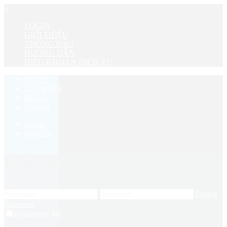
0
LOGIN
GIỚI THIỆU
THÔNG BÁO
HƯỚNG DẪN
ĐIỀU KHOẢN DỊCH VỤ
HOME
COURSES
BLOG
Contact
Login
Sign Up
LOGIN
Forgot
Password
Remember Me