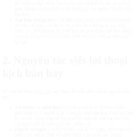
đó. Thông điệp được truyền tải một cách khéo léo và tinh tế
qua những câu thoại sẽ khiến khán giả suy ngẫm và ghi nhớ
lâu hơn.
Tạo bầu không khí:
Lời thoại góp phần tạo nên bầu không
khí cho vở kịch, có thể là vui nhộn, bi thương, ly kỳ, lãng
mạn, v.v. Bầu không khí phù hợp sẽ giúp khán giả hòa mình
vào câu chuyện và cảm nhận được trọn vẹn thông điệp của
tác giả.
2. Nguyên tắc viết lời thoại
kịch bản hay
Để viết lời thoại
kịch bản
hay, bạn cần tuân thủ một số nguyên tắc
sau:
Tự nhiên và chân thực:
Lời thoại phải tự nhiên và chân
thực như cách người ta nói chuyện bình thường, tránh gượng
ép và sáo rỗng. Hãy sử dụng ngôn ngữ đời thường phù hợp
với ngữ cảnh và tính cách của nhân vật.
Hợp lý và logic:
Lời thoại phải hợp lý và logic, phù hợp với
tính cách, hoàn cảnh và hành động của nhân vật. Tránh