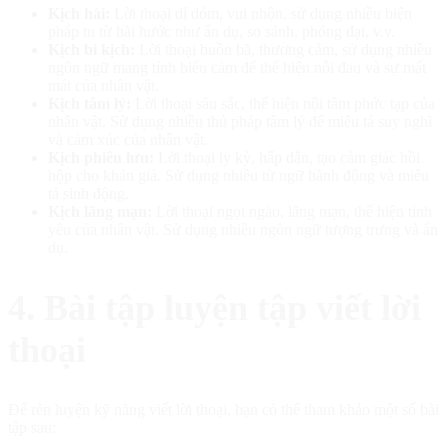
Kịch hài:
Lời thoại dí dỏm, vui nhộn, sử dụng nhiều biện
pháp tu từ hài hước như ẩn dụ, so sánh, phóng đại, v.v.
Kịch bi kịch:
Lời thoại buồn bã, thương cảm, sử dụng nhiều
ngôn ngữ mang tính biểu cảm để thể hiện nỗi đau và sự mất
mát của nhân vật.
Kịch tâm lý:
Lời thoại sâu sắc, thể hiện nội tâm phức tạp của
nhân vật. Sử dụng nhiều thủ pháp tâm lý để miêu tả suy nghĩ
và cảm xúc của nhân vật.
Kịch phiêu lưu:
Lời thoại ly kỳ, hấp dẫn, tạo cảm giác hồi
hộp cho khán giả. Sử dụng nhiều từ ngữ hành động và miêu
tả sinh động.
Kịch lãng mạn:
Lời thoại ngọt ngào, lãng mạn, thể hiện tình
yêu của nhân vật. Sử dụng nhiều ngôn ngữ tượng trưng và ẩn
dụ.
4. Bài tập luyện tập viết lời
thoại
Để rèn luyện kỹ năng viết lời thoại, bạn có thể tham khảo một số bài
tập sau: