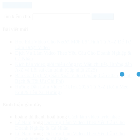
Tìm kiếm cho:
Bài viết mới
Học Edit Video Cho Người Mới: Lộ Trình Từ A–Z Để Tự
Làm Được Video
Dịch Vụ Làm Video Theo Yêu Cầu Cho Doanh Nghiệp &
Cá Nhân
Kịch bản video giới thiệu công ty: Mẫu chi tiết, Hướng dẫn
A-Z và Lỗi sai cần tránh (Cập nhật 2025)
Báo Giá Dịch Vụ Sản Xuất Video Quảng Cáo 2025 (Minh
Bạch & Tối Ưu Chi Phí)
Hướng Dẫn Làm Video TikTok 2025 Từ A-Z (Kèm Mẹo
Edit & Lên Xu Hướng)
Bình luận gần đây
hoàng thị thanh hoài
trong
Cách làm video lyric nhạc
Lê Nam
trong
Dịch Vụ Làm Video Theo Yêu Cầu Cho
Doanh Nghiệp & Cá Nhân
Lê Nam
trong
Dịch Vụ Làm Video Theo Yêu Cầu Cho
Doanh Nghiệp & Cá Nhân