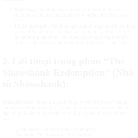
Điểm hay:
Câu thoại này nổi tiếng bởi tính triết lý sâu sắc,
thể hiện sự trăn trở của Hamlet về ý nghĩa cuộc sống và cái
chết.
Lý do hiệu quả:
Câu thoại ngắn gọn nhưng súc tích, sử dụng
phép chơi chữ “to be” (sống) và “not to be” (không sống) để
tạo ấn tượng mạnh mẽ. Câu thoại này cũng mang tính phổ
quát, có thể áp dụng cho nhiều tình huống trong cuộc sống.
2. Lời thoại trong phim “The
Shawshank Redemption” (Nhà
tù Shawshank):
Nhân vật Red:
“Hope is a good thing, maybe the best of things,
and no good thing ever dies.” (Tạm dịch: Hy vọng là một điều tốt
đẹp, có lẽ là điều tốt đẹp nhất, và không có điều tốt đẹp nào mai
một.)
Tác phẩm The Shawshank Redemption