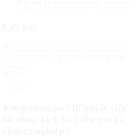
viết lời thoại.
Hãy tham khảo sách, website, khóa học và các
tài nguyên khác để trau dồi kiến thức và kỹ năng của mình.
Lời kết
Viết lời thoại kịch bản là một kỹ năng thú vị và bổ ích. Hy vọng
những lời khuyên trên sẽ giúp bạn bắt đầu hành trình học viết lời
thoại kịch bản của mình và tạo nên những tác phẩm ấn tượng.
5/5
(1 Review)
09/09/2025
lời thoại
viết
0 responses on "Bí quyết viết
lời thoại kịch bản thu hút và
chuyên nghiệp"