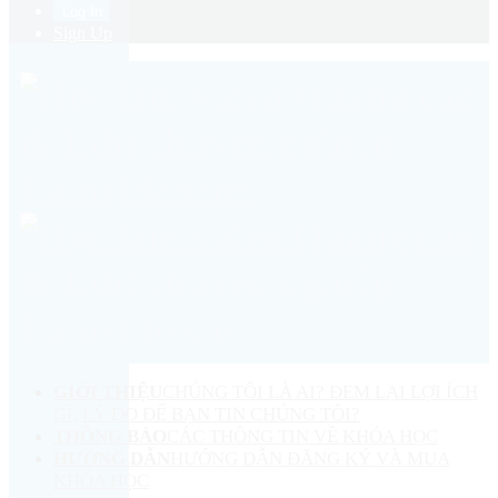
Sign Up
GIỚI THIỆU
CHÚNG TÔI LÀ AI? ĐEM LẠI LỢI ÍCH
GÌ, LÝ DO ĐỂ BẠN TIN CHÚNG TÔI?
THÔNG BÁO
CÁC THÔNG TIN VỀ KHÓA HỌC
HƯỚNG DẪN
HƯỚNG DẪN ĐĂNG KÝ VÀ MUA
KHÓA HỌC