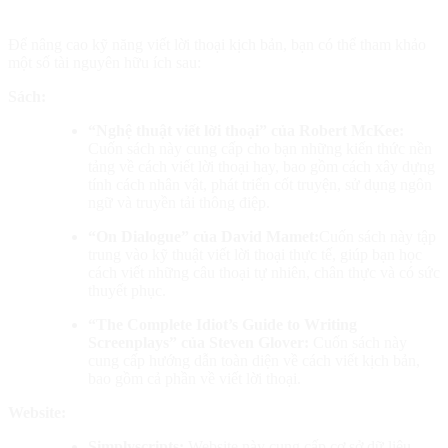
Để nâng cao kỹ năng viết lời thoại kịch bản, bạn có thể tham khảo
một số tài nguyên hữu ích sau:
Sách:
“Nghệ thuật viết lời thoại” của Robert McKee:
Cuốn sách này cung cấp cho bạn những kiến thức nền
tảng về cách viết lời thoại hay, bao gồm cách xây dựng
tính cách nhân vật, phát triển cốt truyện, sử dụng ngôn
ngữ và truyền tải thông điệp.
“On Dialogue” của David Mamet:
Cuốn sách này tập
trung vào kỹ thuật viết lời thoại thực tế, giúp bạn học
cách viết những câu thoại tự nhiên, chân thực và có sức
thuyết phục.
“The Complete Idiot’s Guide to Writing
Screenplays” của Steven Glover:
Cuốn sách này
cung cấp hướng dẫn toàn diện về cách viết kịch bản,
bao gồm cả phần về viết lời thoại.
Website:
Simplyscripts:
Website này cung cấp cơ sở dữ liệu