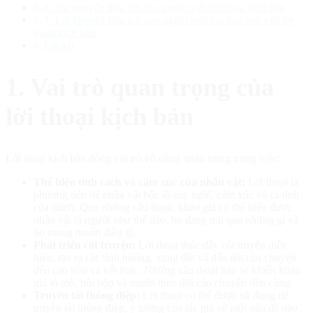
6. Tài nguyên hữu ích cho người viết lời thoại kịch bản
7. Lời khuyên hữu ích cho người mới bắt đầu học viết lời
thoại kịch bản
Lời kết
1. Vai trò quan trọng của
lời thoại kịch bản
Lời thoại kịch bản đóng vai trò vô cùng quan trọng trong việc:
Thể hiện tính cách và cảm xúc của nhân vật:
Lời thoại là
phương tiện để nhân vật bộc lộ suy nghĩ, cảm xúc và cá tính
của mình. Qua những câu thoại, khán giả có thể hiểu được
nhân vật là người như thế nào, họ đang trải qua những gì và
họ mong muốn điều gì.
Phát triển cốt truyện:
Lời thoại thúc đẩy cốt truyện diễn
biến, tạo ra các tình huống, xung đột và dẫn dắt câu chuyện
đến cao trào và kết thúc. Những câu thoại hay sẽ khiến khán
giả tò mò, hồi hộp và muốn theo dõi câu chuyện đến cùng.
Truyền tải thông điệp:
Lời thoại có thể được sử dụng để
truyền tải thông điệp, ý tưởng của tác giả về một vấn đề nào