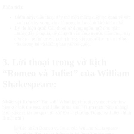
Phân tích:
Điểm hay:
Câu thoại này thể hiện thông điệp lạc quan về sức
mạnh của hy vọng, cho dù trong hoàn cảnh khó khăn nhất.
Lý do hiệu quả:
Câu thoại sử dụng ngôn ngữ đơn giản
nhưng đầy ý nghĩa, dễ dàng đi vào lòng người. Câu thoại này
cũng mang tính truyền cảm hứng, giúp người xem tin tưởng
vào tương lai và không bao giờ bỏ cuộc.
3. Lời thoại trong vở kịch
“Romeo và Juliet” của William
Shakespeare:
Nhân vật Romeo:
“But soft! What light through yonder window
breaks? It is the east, and Juliet is the sun.” (Tạm dịch: Nhẹ nhàng!
Ánh sáng gì kia lọt qua cửa sổ? Đó là phương Đông, và Juliet chính
là mặt trời.)
Tác phẩm Romeo và Juliet của William Shakespeare