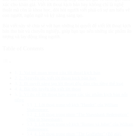
xúc cho khán giả. Viết lời thoại kịch bản hay không chỉ là nghệ
thuật mà còn là khoa học, đòi hỏi người viết phải có sự am hiểu về
con người, ngôn ngữ và kỹ năng sáng tạo.
Bài viết này sẽ chia sẻ với bạn những bí quyết để viết lời thoại kịch
bản thu hút và chuyên nghiệp, giúp bạn tạo nên những tác phẩm ấn
tượng và lay động lòng người.
Table of Contents
1. Vai trò quan trọng của lời thoại kịch bản
2. Nguyên tắc viết lời thoại kịch bản hay
3. Bí quyết sáng tạo lời thoại độc đáo cho từng thể loại
4. Bài tập luyện tập viết lời thoại
5. Ví dụ về lời thoại hay trong các tác phẩm kịch bản nổi
tiếng
1. Lời thoại trong vở kịch “Hamlet” của William
Shakespeare:
2. Lời thoại trong phim “The Shawshank Redemption”
(Nhà tù Shawshank):
3. Lời thoại trong vở kịch “Romeo và Juliet” của William
Shakespeare:
4. Lời thoại trong phim “The Godfather” (Bố già):