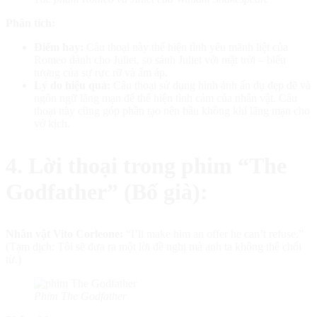
Phân tích:
Điểm hay:
Câu thoại này thể hiện tình yêu mãnh liệt của
Romeo dành cho Juliet, so sánh Juliet với mặt trời – biểu
tượng của sự rực rỡ và ấm áp.
Lý do hiệu quả:
Câu thoại sử dụng hình ảnh ẩn dụ đẹp đẽ và
ngôn ngữ lãng mạn để thể hiện tình cảm của nhân vật. Câu
thoại này cũng góp phần tạo nên bầu không khí lãng mạn cho
vở kịch.
4. Lời thoại trong phim “The
Godfather” (Bố già):
Nhân vật Vito Corleone:
“I’ll make him an offer he can’t refuse.”
(Tạm dịch: Tôi sẽ đưa ra một lời đề nghị mà anh ta không thể chối
từ.)
Phim The Godfather