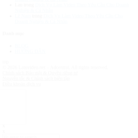
Lan
trong
Dịch Vụ Làm Video Theo Yêu Cầu Cho Doanh
Nghiệp & Cá Nhân
Lê Nam
trong
Dịch Vụ Làm Video Theo Yêu Cầu Cho
Doanh Nghiệp & Cá Nhân
Danh mục
BLOG
HƯỚNG DẪN
top
© 2026 Lamvideo.net – Adcentral. All rights reserved.
Chính sách Bảo mật & Quyền riêng tư
Nguyên tắc & Chính sách biên tập
Điều khoản dịch vụ
x
x