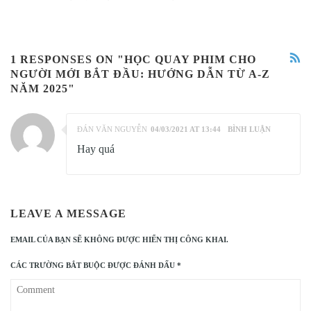
1 RESPONSES ON "HỌC QUAY PHIM CHO
NGƯỜI MỚI BẮT ĐẦU: HƯỚNG DẪN TỪ A-Z
NĂM 2025"
ĐÁN VĂN NGUYỄN
04/03/2021 AT 13:44
BÌNH LUẬN
Hay quá
LEAVE A MESSAGE
EMAIL CỦA BẠN SẼ KHÔNG ĐƯỢC HIỂN THỊ CÔNG KHAI.
CÁC TRƯỜNG BẮT BUỘC ĐƯỢC ĐÁNH DẤU
*