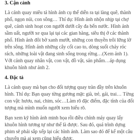
3.
Cận cảnh
Là cảnh quay miêu tả hình ảnh cụ thể diễn ra tại làng quê, thành
phố, ngọn núi, con sông… Thí dụ: Hình ảnh nhộn nhịp tại chợ
quê, cảnh sinh hoạt con người dưới cây đa bến nước. Hình ảnh
sầm uất, người xe qua lại tại các gian hàng, siêu thị ở các thành
phố. Hình ảnh đôi bờ xanh mướt, những con thuyền trôi lững lờ
trên sông. Hình ảnh những cây cối cao to, dòng suối chảy róc
rách, những loài vật đang sinh sống trong rừng…(Xem ảnh 1).
Với cảnh quay nhân vật, con vật, đồ vật, sản phẩm…áp dụng
khuôn hình như ảnh 2.
4.
Đặc tả
Là cảnh quay mà bạn cho đối tượng quay tràn đầy trên khuôn
hình. Thí dụ: Bạn quay từng gương mặt: già, trẻ, gái, trai… Từng
con vật: hươu, nai, chim, sóc…Làm rõ đặc điểm, đặc tính của đối
tượng mà mình muốn người xem hiểu rõ.
Bạn xem kỹ hình ảnh minh họa rồi điều chỉnh máy quay lấy
khuôn hình tương tự như thế là được. Sau đó, quá trình dựng
phim sẽ phải sắp xếp lại các hình ảnh. Làm sao đó để kể một câu
chuyện mà ai xem cũng hiểu được.