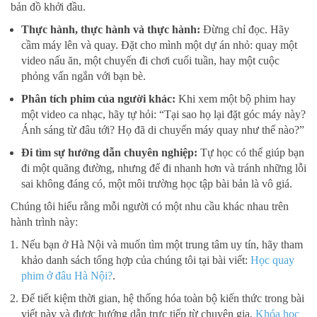
bản đồ khởi đầu.
Thực hành, thực hành và thực hành:
Đừng chỉ đọc. Hãy
cầm máy lên và quay. Đặt cho mình một dự án nhỏ: quay một
video nấu ăn, một chuyến đi chơi cuối tuần, hay một cuộc
phỏng vấn ngắn với bạn bè.
Phân tích phim của người khác:
Khi xem một bộ phim hay
một video ca nhạc, hãy tự hỏi: “Tại sao họ lại đặt góc máy này?
Ánh sáng từ đâu tới? Họ đã di chuyển máy quay như thế nào?”
Đi tìm sự hướng dẫn chuyên nghiệp:
Tự học có thể giúp bạn
đi một quãng đường, nhưng để đi nhanh hơn và tránh những lỗi
sai không đáng có, một môi trường học tập bài bản là vô giá.
Chúng tôi hiểu rằng mỗi người có một nhu cầu khác nhau trên
hành trình này:
Nếu bạn ở Hà Nội và muốn tìm một trung tâm uy tín, hãy tham
khảo danh sách tổng hợp của chúng tôi tại bài viết:
Học quay
phim ở đâu Hà Nội?
.
Để tiết kiệm thời gian, hệ thống hóa toàn bộ kiến thức trong bài
viết này và được hướng dẫn trực tiếp từ chuyên gia,
Khóa học