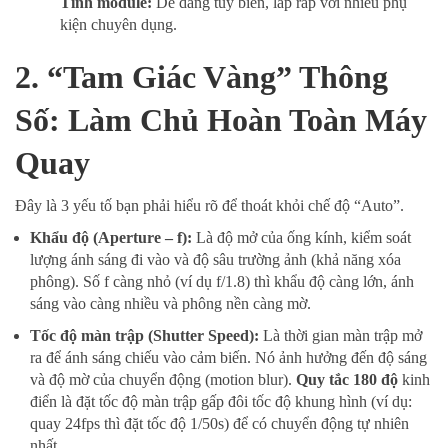
Tính module:
Dễ dàng tùy biến, lắp ráp với nhiều phụ
kiện chuyên dụng.
2. “Tam Giác Vàng” Thông
Số: Làm Chủ Hoàn Toàn Máy
Quay
Đây là 3 yếu tố bạn phải hiểu rõ để thoát khỏi chế độ “Auto”.
Khẩu độ (Aperture – f):
Là độ mở của ống kính, kiểm soát
lượng ánh sáng đi vào và độ sâu trường ảnh (khả năng xóa
phông). Số f càng nhỏ (ví dụ f/1.8) thì khẩu độ càng lớn, ánh
sáng vào càng nhiều và phông nền càng mờ.
Tốc độ màn trập (Shutter Speed):
Là thời gian màn trập mở
ra để ánh sáng chiếu vào cảm biến. Nó ảnh hưởng đến độ sáng
và độ mờ của chuyển động (motion blur).
Quy tắc 180 độ
kinh
điển là đặt tốc độ màn trập gấp đôi tốc độ khung hình (ví dụ:
quay 24fps thì đặt tốc độ 1/50s) để có chuyển động tự nhiên
nhất.