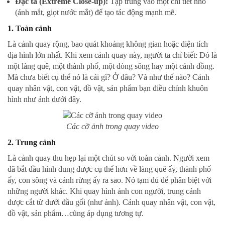
Đặc tả (Extreme Close-up):
Tập trung vào một chi tiết nhỏ
(ánh mắt, giọt nước mắt) để tạo tác động mạnh mẽ.
1.
Toàn cảnh
Là cảnh quay rộng, bao quát khoảng không gian hoặc diện tích
địa hình lớn nhất. Khi xem cảnh quay này, người ta chỉ biết: Đó là
một làng quê, một thành phố, một dòng sông hay một cánh đồng.
Mà chưa biết cụ thể nó là cái gì? Ở đâu? Và như thế nào? Cảnh
quay nhân vật, con vật, đồ vật, sản phẩm bạn điều chỉnh khuôn
hình như ảnh dưới đây.
Các cỡ ảnh trong quay video
2.
Trung cảnh
Là cảnh quay thu hẹp lại một chút so với toàn cảnh. Người xem
đã bắt đầu hình dung được cụ thể hơn về làng quê ấy, thành phố
ấy, con sông và cánh rừng ấy ra sao. Nó tạm đủ để phân biệt với
những người khác. Khi quay hình ảnh con người, trung cảnh
được cắt từ dưới đầu gối (như ảnh). Cảnh quay nhân vật, con vật,
đồ vật, sản phẩm…cũng áp dụng tương tự.