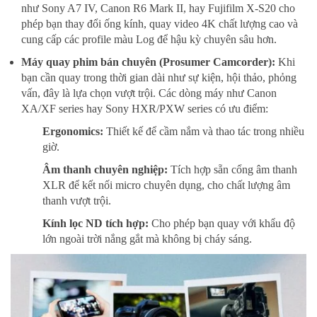
như Sony A7 IV, Canon R6 Mark II, hay Fujifilm X-S20 cho
phép bạn thay đổi ống kính, quay video 4K chất lượng cao và
cung cấp các profile màu Log để hậu kỳ chuyên sâu hơn.
Máy quay phim bán chuyên (Prosumer Camcorder):
Khi
bạn cần quay trong thời gian dài như sự kiện, hội thảo, phỏng
vấn, đây là lựa chọn vượt trội. Các dòng máy như Canon
XA/XF series hay Sony HXR/PXW series có ưu điểm:
Ergonomics:
Thiết kế để cầm nắm và thao tác trong nhiều
giờ.
Âm thanh chuyên nghiệp:
Tích hợp sẵn cổng âm thanh
XLR để kết nối micro chuyên dụng, cho chất lượng âm
thanh vượt trội.
Kính lọc ND tích hợp:
Cho phép bạn quay với khẩu độ
lớn ngoài trời nắng gắt mà không bị cháy sáng.