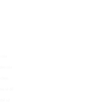
u của
ideo của
 chọn
ia sẻ để
thể sử