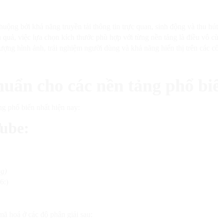
ộng bởi khả năng truyền tải thông tin trực quan, sinh động và thu hú
u quả, việc lựa chọn kích thước phù hợp với từng nền tảng là điều vô 
lượng hình ảnh, trải nghiệm người dùng và khả năng hiển thị trên các c
chuẩn cho các nền tảng phổ bi
ng phổ biến nhất hiện nay:
Tube:
g)
6:)
mã hoá ở các độ phân giải sau: