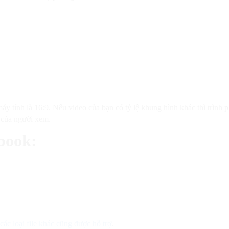
y tính là 16:9. Nếu video của bạn có tỷ lệ khung hình khác thì trình p
ị của người xem.
book:
các loại file khác cũng được hỗ trợ
.