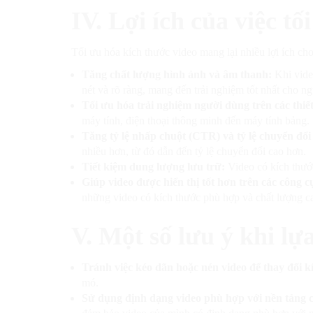
IV. Lợi ích của việc t
Tối ưu hóa kích thước video mang lại nhiều lợi ích ch
Tăng chất lượng hình ảnh và âm thanh:
Khi vide
nét và rõ ràng, mang đến trải nghiệm tốt nhất cho n
Tối ưu hóa trải nghiệm người dùng trên các thiế
máy tính, điện thoại thông minh đến máy tính bảng.
Tăng tỷ lệ nhấp chuột (CTR) và tỷ lệ chuyển đổ
nhiều hơn, từ đó dẫn đến tỷ lệ chuyển đổi cao hơn.
Tiết kiệm dung lượng lưu trữ:
Video có kích thước
Giúp video được hiển thị tốt hơn trên các công c
những video có kích thước phù hợp và chất lượng c
V. Một số lưu ý khi lự
Tránh việc kéo dãn hoặc nén video để thay đổi k
mó.
Sử dụng định dạng video phù hợp với nền tảng c