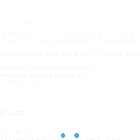
:
ác vị trí và định dạng khác nhau:
g định dạng vuông 1:1 cho hình ảnh và định dạng dọc 4:5 cho video.
ết mọi người đều cầm điện thoại theo chiều dọc. Do đó, bạn nên dùng 
 định dạng vuông 1:1 và tỷ lệ nhất quán cho tất cả video trong quảng 
ạng ngang 16:9 để vừa với video có quảng cáo.
work:
Bạn nên sử dụng định dạng dọc 9:16.
ng định dạng vuông 1:1.
agram
:
 1,91:1 đến 9:16.
FPS (khung hình/giây) và độ phân giải tối thiểu là 720 pixel.