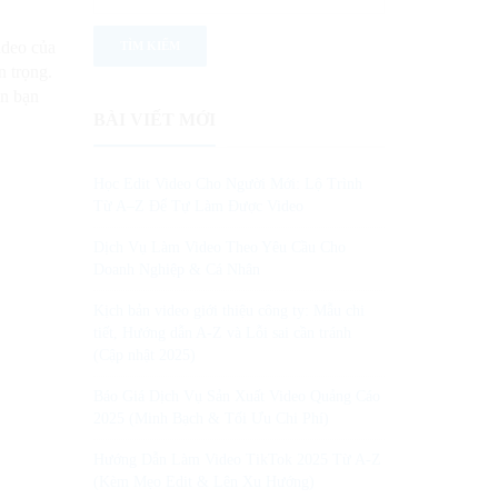
ideo của
n trọng.
ẫn bạn
BÀI VIẾT MỚI
Học Edit Video Cho Người Mới: Lộ Trình
Từ A–Z Để Tự Làm Được Video
Dịch Vụ Làm Video Theo Yêu Cầu Cho
Doanh Nghiệp & Cá Nhân
Kịch bản video giới thiệu công ty: Mẫu chi
tiết, Hướng dẫn A-Z và Lỗi sai cần tránh
(Cập nhật 2025)
Báo Giá Dịch Vụ Sản Xuất Video Quảng Cáo
2025 (Minh Bạch & Tối Ưu Chi Phí)
Hướng Dẫn Làm Video TikTok 2025 Từ A-Z
(Kèm Mẹo Edit & Lên Xu Hướng)