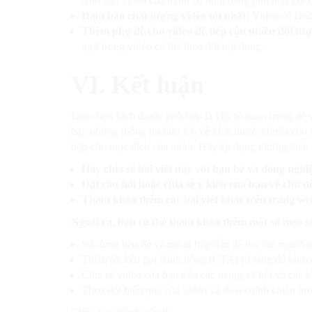
đảm bảo video của mình có định dạng phù hợp với n
Đảm bảo chất lượng video tốt nhất:
Video có chất
Thêm phụ đề cho video để tiếp cận nhiều đối tư
ngữ trong video có thể theo dõi nội dung.
VI. Kết luận
Lựa chọn kích thước phù hợp là yếu tố quan trọng để v
bạn những thông tin hữu ích về kích thước chuẩn cho
hợp cho mục đích của mình. Hãy áp dụng những kiến th
Hãy chia sẻ bài viết này với bạn bè và đồng nghi
Đặt câu hỏi hoặc chia sẻ ý kiến của bạn về chủ 
Tham khảo thêm các bài viết khác trên trang we
Ngoài ra, bạn có thể tham khảo thêm một số mẹo sa
Sử dụng tiêu đề và mô tả hấp dẫn để thu hút người 
Thêm lời kêu gọi hành động (CTA) rõ ràng để khu
Chia sẻ video của bạn trên các mạng xã hội và các k
Theo dõi hiệu quả của video và điều chỉnh chiến lư