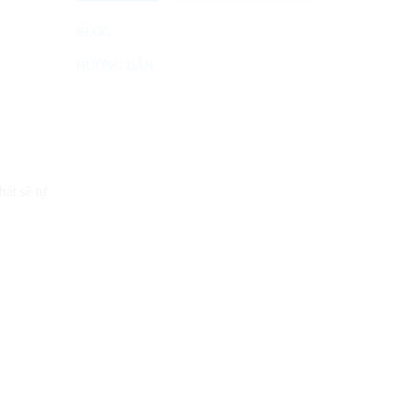
BLOG
HƯỚNG DẪN
hát sẽ tự