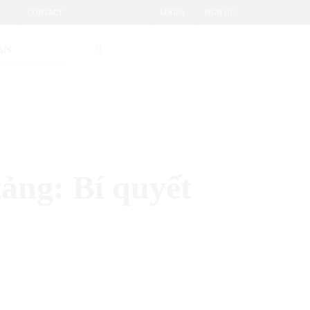
CONTACT
LOGIN
SIGN UP
ẪN
 KÝ VÀ MUA KHÓA
ảng: Bí quyết