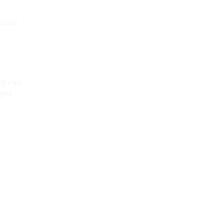
u ngôn
cấp cho
 phù