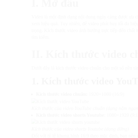
I. Mở đầu
Video là một định dạng nội dung ngày càng được ưa chu
xem hiệu quả. Tuy nhiên, để video phát huy tối đa hiệ
trọng. Kích thước video ảnh hưởng trực tiếp đến chất 
tìm kiếm.
II. Kích thước video 
Dưới đây là kích thước video chuẩn cho một số nền tả
1. Kích thước video You
Kích thước video chuẩn:
1920×1080 (16:9)
Kích thước của video YouTube chuẩn (dạng nằm ngan
Kích thước video shorts Youtube
: 1080×1920 (9:1
Kích thước của video shorts Youtube (dạng đững)
Đối với tỷ lệ khung hình 16:9 theo mặc định, bạn nên 