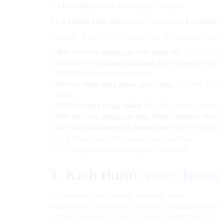
Thời lượng video:
Không quá 240 phút.
Tỷ lệ khung hình đối với
video quảng cáo
Facebook
Dưới đây là một số tỷ lệ khung hình đề xuất dành cho c
Đối với vị trí quảng cáo trên bảng tin:
Bạn nên dùn
Đối với vị trí quảng cáo trong Tin và Reels:
Hầu h
9:16 để hiển thị toàn màn hình.
Đối với định dạng video quay vòng:
Bạn nên dùng
vòng.
Đối với video trong luồng:
Bạn nên sử dụng định d
Đối với vị trí quảng cáo trên Meta Audience Net
Đối với Cửa hàng trên Instagram:
Bạn nên sử dụ
Tỷ lệ khung hình video quảng cáo Facebook
3.
Kích thước
video
Inst
Độ phân giải và kích thước của thước phim:
Bạn có thể tải lên thước phim có tỷ lệ khung hình từ
Thước phim nên có tốc độ khung hình tối thiểu là 30 