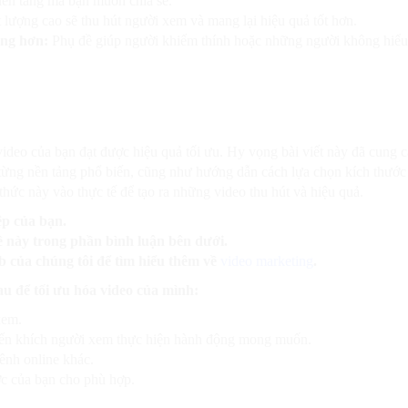
ền tảng mà bạn muốn chia sẻ.
 lượng cao sẽ thu hút người xem và mang lại hiệu quả tốt hơn.
ợng hơn:
Phụ đề giúp người khiếm thính hoặc những người không hiể
ideo của bạn đạt được hiệu quả tối ưu. Hy vọng bài viết này đã cung 
 từng nền tảng phổ biến, cũng như hướng dẫn cách lựa chọn kích thước
ức này vào thực tế để tạo ra những video thu hút và hiệu quả.
ệp của bạn.
đề này trong phần bình luận bên dưới.
b của chúng tôi để tìm hiểu thêm về
video marketing
.
u để tối ưu hóa video của mình:
xem.
yến khích người xem thực hiện hành động mong muốn.
ênh online khác.
ợc của bạn cho phù hợp.