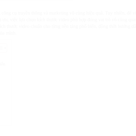
 công cụ truyền thông và marketing vô cùng hiệu quả. Tuy nhiên, để v
i ưu, việc lựa chọn kích thước video phù hợp đóng vai trò vô cùng qua
ề kích thước video chuẩn cho từng nền tảng phổ biến, đồng thời hướng d
của mình.
iến