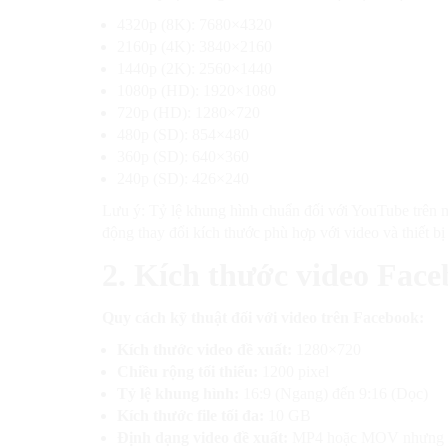
4320p (8K): 7680×4320
2160p (4K): 3840×2160
1440p (2K): 2560×1440
1080p (HD): 1920×1080
720p (HD): 1280×720
480p (SD): 854×480
360p (SD): 640×360
240p (SD): 426×240
Lưu ý: Tỷ lệ khung hình chuẩn đối với YouTube trên má
động thay đổi kích thước phù hợp với video và thiết b
2. Kích thước video Face
Quy cách kỹ thuật đối với video trên Facebook:
Kích thước video đề xuất:
1280×720
Chiều rộng tối thiểu:
1200 pixel
Tỷ lệ khung hình:
16:9 (Ngang) đến 9:16 (Dọc)
Kích thước file tối đa:
10 GB
Định dạng video đề xuất:
MP4 hoặc MOV nhưng