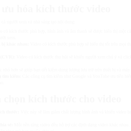
ối ưu hóa kích thước video
o cả người xem và nhà sáng tạo nội dung:
o có kích thước phù hợp, hình ảnh và âm thanh sẽ được hiển thị một cá
gười xem.
t bị khác nhau:
Video có kích thước phù hợp sẽ hiển thị tốt trên mọi thi
i (CVR):
Video có kích thước thu hút sẽ khiến người xem chú ý và clic
 nhỏ hơn sẽ giúp bạn tiết kiệm dung lượng lưu trữ trên thiết bị và máy
ụ tìm kiếm:
Các công cụ tìm kiếm như Google và YouTube ưu tiên hiển
ao.
a chọn kích thước cho video
ích thước:
Việc này sẽ làm giảm chất lượng hình ảnh và khiến video b
hia sẻ:
Mỗi nền tảng video đều hỗ trợ các định dạng video khác nhau.