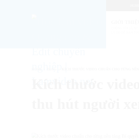
HOM
GIỚI THIỆ
CHÚNG TÔI LÀ AI? 
LÝ DO ĐỂ BẠN TIN
HOME
BLOG
KÍCH THƯỚC VIDEO CHUẨN CHO TỪNG NỀN 
Kích thước video
thu hút người x