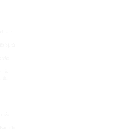
ch sắc
ết bị, từ
k vào
 chủ.
 thị
ị méo
 Bạn cần