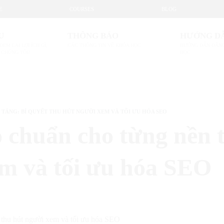
E
COURSES
BLOG
U
THÔNG BÁO
HƯỚNG D
ĐEM LẠI LỢI ÍCH GÌ,
CÁC THÔNG TIN VỀ KHÓA HỌC
HƯỚNG DẪN ĐĂNG
 CHÚNG TÔI?
HỌC
TẢNG: BÍ QUYẾT THU HÚT NGƯỜI XEM VÀ TỐI ƯU HÓA SEO
 chuẩn cho từng nền t
em và tối ưu hóa SEO