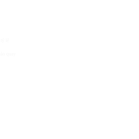
tỷ lệ
cáo quay