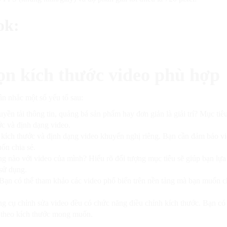
ok:
ọn kích thước video phù hợp
ân nhắc một số yếu tố sau:
ền tải thông tin, quảng bá sản phẩm hay đơn giản là giải trí? Mục tiê
c và định dạng video.
kích thước và định dạng video khuyến nghị riêng. Bạn cần đảm bảo v
ốn chia sẻ.
 nào với video của mình? Hiểu rõ đối tượng mục tiêu sẽ giúp bạn lựa
 sử dụng.
Bạn có thể tham khảo các video phổ biến trên nền tảng mà bạn muốn ch
g cụ chỉnh sửa video đều có chức năng điều chỉnh kích thước. Bạn có 
h theo kích thước mong muốn.