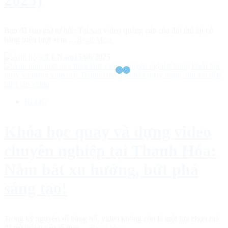
Bạn đã bao giờ tự hỏi: Tại sao video quảng cáo của đối thủ lại có
hàng triệu lượt xem …
Read More
Lê Nam
15/06/2025
BLOG
Khóa học quay và dựng video
chuyên nghiệp tại Thanh Hóa:
Nắm bắt xu hướng, bứt phá
sáng tạo!
Trong kỷ nguyên số bùng nổ, video không còn là một lựa chọn mà
đã trở thành yếu tố then …
Read More