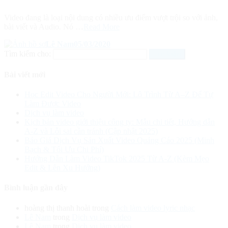
Video đang là loại nội dung có nhiều ưu điểm vượt trội so với ảnh,
bài viết và Audio. Nó …
Read More
Lê Nam
05/03/2020
Tìm kiếm cho:
Bài viết mới
Học Edit Video Cho Người Mới: Lộ Trình Từ A–Z Để Tự
Làm Được Video
Dịch vụ làm video
Kịch bản video giới thiệu công ty: Mẫu chi tiết, Hướng dẫn
A-Z và Lỗi sai cần tránh (Cập nhật 2025)
Báo Giá Dịch Vụ Sản Xuất Video Quảng Cáo 2025 (Minh
Bạch & Tối Ưu Chi Phí)
Hướng Dẫn Làm Video TikTok 2025 Từ A-Z (Kèm Mẹo
Edit & Lên Xu Hướng)
Bình luận gần đây
hoàng thị thanh hoài
trong
Cách làm video lyric nhạc
Lê Nam
trong
Dịch vụ làm video
Lê Nam
trong
Dịch vụ làm video