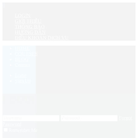
0
LOGIN
GIỚI THIỆU
THÔNG BÁO
HƯỚNG DẪN
ĐIỀU KHOẢN DỊCH VỤ
HOME
COURSES
BLOG
Contact
Login
Sign Up
LOGIN
Forgot
Password
Remember Me