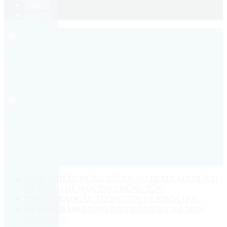
Sign Up
GIỚI THIỆU
CHÚNG TÔI LÀ AI? ĐEM LẠI LỢI ÍCH
GÌ, LÝ DO ĐỂ BẠN TIN CHÚNG TÔI?
THÔNG BÁO
CÁC THÔNG TIN VỀ KHÓA HỌC
HƯỚNG DẪN
HƯỚNG DẪN ĐĂNG KÝ VÀ MUA
KHÓA HỌC