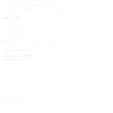
Lan
trong
Dịch vụ làm video
Lê Nam
trong
Dịch vụ làm video
Danh mục
BLOG
HƯỚNG DẪN
top
©
Lê Nam
- 2025. All rights reserved.
Chính sách bảo mật
Chính sách riêng tư
Điều khoản dịch vụ
x
x
X