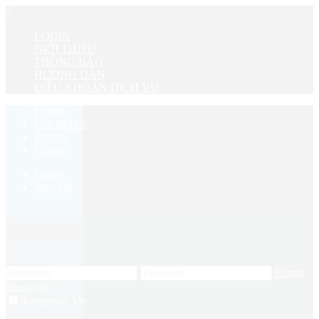
0
LOGIN
GIỚI THIỆU
THÔNG BÁO
HƯỚNG DẪN
ĐIỀU KHOẢN DỊCH VỤ
HOME
COURSES
BLOG
Contact
Login
Sign Up
LOGIN
Forgot
Password
Remember Me