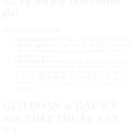
3.3. Tự làm hay Thuê chuyên
gia?
Đây là một câu hỏi quan trọng.
Tự thực hiện (DIY):
Nếu bạn có đam mê, thời gian và muốn
kiểm soát hoàn toàn quá trình sáng tạo. Để bắt đầu, bạn có thể
tham gia các
khóa học quay và dựng video
để nắm vững
kiến thức nền tảng.
Thuê chuyên gia:
Nếu bạn cần chất lượng sản xuất cao nhất,
ý tưởng đột phá cho các chiến dịch lớn như TVC quảng cáo.
Các agency chuyên nghiệp như
Adcentral.vn
có thể là đối
tác phù hợp để giúp bạn thực hiện những dự án tầm cỡ. Bạn
cũng có thể cân nhắc các công ty
sản xuất TVC quảng cáo
chuyên biệt.
GIAI ĐOẠN 4: HẬU KỲ –
NƠI PHÉP THUẬT XẢY
RA