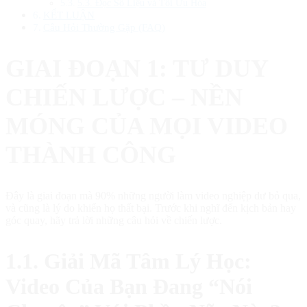
5.3. Đọc Số Liệu và Tối Ưu Hóa
KẾT LUẬN
Câu Hỏi Thường Gặp (FAQ)
GIAI ĐOẠN 1: TƯ DUY
CHIẾN LƯỢC – NỀN
MÓNG CỦA MỌI VIDEO
THÀNH CÔNG
Đây là giai đoạn mà 90% những người làm video nghiệp dư bỏ qua,
và cũng là lý do khiến họ thất bại. Trước khi nghĩ đến kịch bản hay
góc quay, hãy trả lời những câu hỏi về chiến lược.
1.1. Giải Mã Tâm Lý Học:
Video Của Bạn Đang “Nói