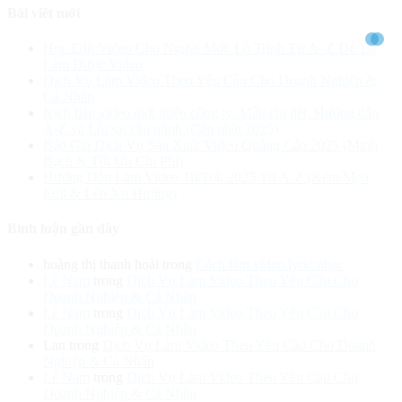
Bài viết mới
Học Edit Video Cho Người Mới: Lộ Trình Từ A–Z Để Tự
Làm Được Video
Dịch Vụ Làm Video Theo Yêu Cầu Cho Doanh Nghiệp &
Cá Nhân
Kịch bản video giới thiệu công ty: Mẫu chi tiết, Hướng dẫn
A-Z và Lỗi sai cần tránh (Cập nhật 2025)
Báo Giá Dịch Vụ Sản Xuất Video Quảng Cáo 2025 (Minh
Bạch & Tối Ưu Chi Phí)
Hướng Dẫn Làm Video TikTok 2025 Từ A-Z (Kèm Mẹo
Edit & Lên Xu Hướng)
Bình luận gần đây
hoàng thị thanh hoài
trong
Cách làm video lyric nhạc
Lê Nam
trong
Dịch Vụ Làm Video Theo Yêu Cầu Cho
Doanh Nghiệp & Cá Nhân
Lê Nam
trong
Dịch Vụ Làm Video Theo Yêu Cầu Cho
Doanh Nghiệp & Cá Nhân
Lan
trong
Dịch Vụ Làm Video Theo Yêu Cầu Cho Doanh
Nghiệp & Cá Nhân
Lê Nam
trong
Dịch Vụ Làm Video Theo Yêu Cầu Cho
Doanh Nghiệp & Cá Nhân