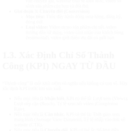
vấn chuyên gia, webinar chia sẻ kiến thức, video so
sánh sản phẩm của bạn và đối thủ.
Giai đoạn 3: Chuyển đổi (Conversion)
Mục tiêu:
Thúc đẩy hành động mua hàng, đăng ký,
dùng thử.
Loại video:
Video demo sản phẩm chi tiết, video
hướng dẫn sử dụng, video cảm nhận của khách hàng
(testimonial), video giới thiệu ưu đãi có giới hạn.
1.3. Xác Định Chỉ Số Thành
Công (KPI) NGAY TỪ ĐẦU
“Thành công” là một khái niệm vô nghĩa nếu không có con số. Hãy
xác định KPI trước khi sản xuất.
Nếu mục tiêu là
Nhận biết
, KPI có thể là: Lượt xem (Views),
Lượt tiếp cận (Reach), Tỷ lệ xem hết video (Completion
Rate).
Nếu mục tiêu là
Cân nhắc
, KPI có thể là: Thời gian xem
trung bình (Average View Duration), Tỷ lệ nhấp vào link về
website (CTR).
Nếu mục tiêu là
Chuyển đổi
, KPI có thể là: Số lượt điền