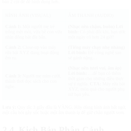
bản 2 cột để dễ hình dung hơn.
HÌNH ẢNH (VISUAL)
ÂM THANH (AUDIO)
Cảnh 1:
Một người mẹ trẻ
(Nhạc nền chậm, buồn)
Lời
trông mệt mỏi, vừa bế con vừa
bình:
Có phải đôi khi, bạn ước
nhìn đống bát đĩa bẩn.
một ngày có hơn 24 giờ?
Cảnh 2:
Close-up vào máy
(Tiếng máy chạy nhẹ nhàng)
rửa bát XYZ đang hoạt động
Lời bình:
Để công nghệ san
êm ru.
sẻ gánh nặng…
(Nhạc nền tươi vui, ấm áp)
Lời bình:
…để bạn có thêm
Cảnh 3:
Người mẹ mỉm cười,
thời gian cho những điều thực
thảnh thơi đọc sách cho con
sự ý nghĩa.
CTA:
Máy rửa bát
nghe.
XYZ, món quà cho người phụ
nữ bạn yêu.
Lưu ý:
Quy tắc 3 giây đầu là VÀNG. Hãy dùng hình ảnh bất ngờ,
một câu hỏi gây sốc hoặc một âm thanh lạ để giữ chân người xem.
2.4. Kịch Bản Phân Cảnh