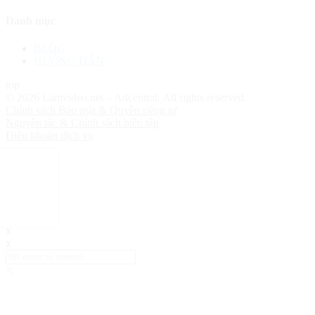
Danh mục
BLOG
HƯỚNG DẪN
top
© 2026 Lamvideo.net – Adcentral. All rights reserved.
Chính sách Bảo mật & Quyền riêng tư
Nguyên tắc & Chính sách biên tập
Điều khoản dịch vụ
x
x
X