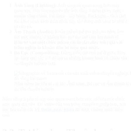
Ánh Sáng (Lighting):
Ánh sáng tốt quan trọng hơn máy
quay xịn. Hãy học nguyên tắc ánh sáng 3 điểm (Key light –
nguồn sáng chính, Fill light – lấp bóng, Backlight – tách chủ
thể khỏi nền). Đơn giản nhất, hãy tận dụng ánh sáng tự nhiên
từ cửa sổ.
Âm Thanh (Audio):
Khán giả có thể tha thứ cho hình ảnh
hơi mờ, nhưng sẽ không bao giờ tha thứ cho âm thanh tệ.
Đầu tư vào một chiếc micro cài áo (lavalier mic) giá vài
trăm nghìn là khoản đầu tư hiệu quả nhất.
Bố Cục (Composition):
Đừng luôn đặt chủ thể ở giữa. Hãy
áp dụng quy tắc 1/3 để tạo ra những khung hình có chiều sâu
và chuyên nghiệp hơn.
Nắm vững ba yếu tố cốt lõi: Ánh sáng, Bố cục và Âm thanh là 
dư lên chuyên nghiệp.
Nắm vững 3 yếu tố này còn quan trọng hơn việc sở hữu một chiếc
máy quay đắt tiền. Để video của bạn trông chuyên nghiệp hơn, hãy
học hỏi thêm các
kỹ thuật quay phim
đã được chứng minh hiệu
quả.