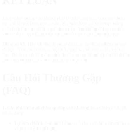
KẾT LUẬN
Làm video quảng cáo không phải là một công việc sáng tạo thuần
túy, mà là một khoa học về tâm lý, chiến lược và đo lường. Bằng
cách tuân thủ quy trình 5 giai đoạn trên, bạn không chỉ tạo ra một
video “đẹp”, bạn đang kiến tạo một cỗ máy bán hàng hiệu quả.
Đừng sợ hãi. Hãy bắt đầu từ video đầu tiên, áp dụng những gì bạn
đã học. Xem mỗi video là một thử nghiệm, mỗi con số là một bài
học. Đó là con đường duy nhất để từ một người nghiệp dư trở thành
một chuyên gia làm video quảng cáo thực thụ.
Câu Hỏi Thường Gặp
(FAQ)
1. Chi phí làm một video quảng cáo khoảng bao nhiêu?
Chi phí
rất đa dạng:
Tự làm (DIY):
Gần như bằng 0 nếu bạn sử dụng smartphone
và phần mềm miễn phí.