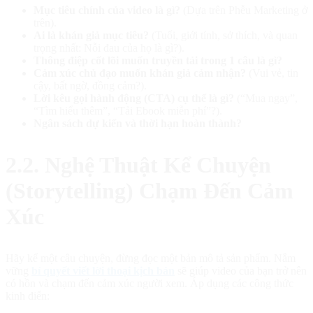
Mục tiêu chính của video là gì?
(Dựa trên Phễu Marketing ở
trên).
Ai là khán giả mục tiêu?
(Tuổi, giới tính, sở thích, và quan
trọng nhất: Nỗi đau của họ là gì?).
Thông điệp cốt lõi muốn truyền tải trong 1 câu là gì?
Cảm xúc chủ đạo muốn khán giả cảm nhận?
(Vui vẻ, tin
cậy, bất ngờ, đồng cảm?).
Lời kêu gọi hành động (CTA) cụ thể là gì?
(“Mua ngay”,
“Tìm hiểu thêm”, “Tải Ebook miễn phí”?).
Ngân sách dự kiến và thời hạn hoàn thành?
2.2. Nghệ Thuật Kể Chuyện
(Storytelling) Chạm Đến Cảm
Xúc
Hãy kể một câu chuyện, đừng đọc một bản mô tả sản phẩm. Nắm
vững
bí quyết viết lời thoại kịch bản
sẽ giúp video của bạn trở nên
có hồn và chạm đến cảm xúc người xem. Áp dụng các công thức
kinh điển: