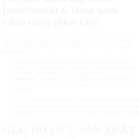
(Storyboard) & Danh Sách
Cảnh Quay (Shot List)
Việc chuẩn bị một
kịch bản quay phim
chi tiết với storyboard và
shot list sẽ giúp bạn tiết kiệm vô số thời gian và tiền bạc trong quá
trình sản xuất.
Storyboard:
Không cần vẽ đẹp. Chỉ cần các ô vuông phác
thảo bố cục, vị trí nhân vật. Nó giúp cả team hiểu chung một
tầm nhìn, tránh tranh cãi và quay lại tốn kém.
Shot List:
Là một file Excel chi tiết từng cảnh quay: Số thứ
tự, mô tả cảnh, góc máy (rộng, trung, cận), thiết bị cần dùng,
ghi chú.
Một storyboard không cần phải là một tác phẩm nghệ thuật. Ch
dung được góc máy, bố cục và hành động trong từng cảnh quay, g
GIAI ĐOẠN 3: SẢN XUẤT