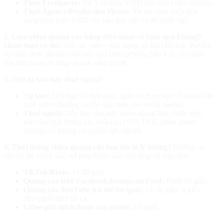
Thuê Freelancer:
Từ 3-10 triệu VNĐ cho một video cơ bản.
Thuê Agency/Production House:
Từ vài chục triệu đến
hàng trăm triệu VNĐ tùy vào quy mô và độ phức tạp.
2. Làm video quảng cáo bằng điện thoại có hiệu quả không?
Hoàn toàn có thể.
Với các video trên mạng xã hội (TikTok, Reels),
sự chân thực đôi khi còn hiệu quả hơn sự bóng bẩy. Chỉ cần đảm
bảo âm thanh rõ ràng và ánh sáng đủ tốt.
3. Nên tự làm hay thuê ngoài?
Tự làm:
Nếu bạn có thời gian, ngân sách eo hẹp và muốn sản
xuất video thường xuyên (đặc biệt cho social media).
Thuê ngoài:
Nếu bạn cần một video mang tính chiến lược,
yêu cầu chất lượng sản xuất cao (VD: TVC, phim doanh
nghiệp) và không có nguồn lực nội bộ.
4. Thời lượng video quảng cáo bao lâu là lý tưởng?
Không có
câu trả lời chính xác, nó phụ thuộc vào nền tảng và mục tiêu:
TikTok/Reels:
15-30 giây.
Quảng cáo trên Facebook/Instagram Feed:
Dưới 60 giây.
Quảng cáo YouTube (có thể bỏ qua):
15-30 giây, 6 giây
đầu quyết định tất cả.
Video giải thích/demo sản phẩm:
2-5 phút.