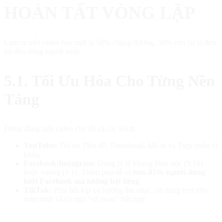
HOÀN TẤT VÒNG LẶP
Làm ra một video hay mới là 50% chặng đường. 50% còn lại là đưa
nó đến đúng người xem.
5.1. Tối Ưu Hóa Cho Từng Nền
Tảng
Đừng đăng một video cho tất cả các kênh.
YouTube:
Tối ưu Tiêu đề, Thumbnail, Mô tả và Tags chứa từ
khóa.
Facebook/Instagram:
Dùng tỷ lệ khung hình dọc (9:16)
hoặc vuông (1:1). Thêm phụ đề vì
hơn 85% người dùng
lướt Facebook mà không bật tiếng
.
TikTok:
Phải bắt kịp xu hướng âm nhạc, sử dụng text trên
màn hình và có một “cú twist” bất ngờ.