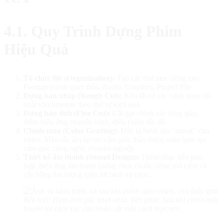
4.1. Quy Trình Dựng Phim
Hiệu Quả
Tổ chức file (Organization):
Tạo các thư mục riêng cho
Footage (cảnh quay thô), Audio, Graphics, Project File.
Dựng bản nháp (Rough Cut):
Kéo tất cả các cảnh quay tốt
nhất vào timeline theo thứ tự kịch bản.
Dựng bản tinh (Fine Cut):
Cắt gọt chính xác từng giây,
thêm hiệu ứng chuyển cảnh, điều chỉnh tốc độ.
Chỉnh màu (Color Grading):
Đây là bước tạo “mood” cho
video. Màu sắc ấm áp tạo cảm giác thân thiện, màu lạnh tạo
cảm giác công nghệ, chuyên nghiệp.
Thiết kế âm thanh (Sound Design):
Thêm nhạc nền phù
hợp, hiệu ứng âm thanh (tiếng click chuột, tiếng mở cửa) và
cân bằng âm lượng giữa lời bình và nhạc.
Bên trái: Hình ảnh gốc nhợt nhạt. Bên phải: Sau khi chỉnh m
truyền tải cảm xúc của nhân vật một cách trọn vẹn.