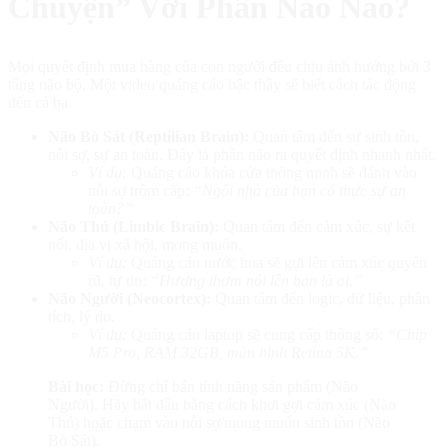
Chuyện” Với Phần Não Nào?
Mọi quyết định mua hàng của con người đều chịu ảnh hưởng bởi 3
tầng não bộ. Một video quảng cáo bậc thầy sẽ biết cách tác động
đến cả ba.
Não Bò Sát (Reptilian Brain):
Quan tâm đến sự sinh tồn,
nỗi sợ, sự an toàn. Đây là phần não ra quyết định nhanh nhất.
Ví dụ:
Quảng cáo khóa cửa thông minh sẽ đánh vào
nỗi sợ trộm cắp:
“Ngôi nhà của bạn có thực sự an
toàn?”
Não Thú (Limbic Brain):
Quan tâm đến cảm xúc, sự kết
nối, địa vị xã hội, mong muốn.
Ví dụ:
Quảng cáo nước hoa sẽ gợi lên cảm xúc quyến
rũ, tự tin:
“Hương thơm nói lên bạn là ai.”
Não Người (Neocortex):
Quan tâm đến logic, dữ liệu, phân
tích, lý do.
Ví dụ:
Quảng cáo laptop sẽ cung cấp thông số:
“Chip
M5 Pro, RAM 32GB, màn hình Retina 5K.”
Bài học:
Đừng chỉ bán tính năng sản phẩm (Não
Người). Hãy bắt đầu bằng cách khơi gợi cảm xúc (Não
Thú) hoặc chạm vào nỗi sợ/mong muốn sinh tồn (Não
Bò Sát).