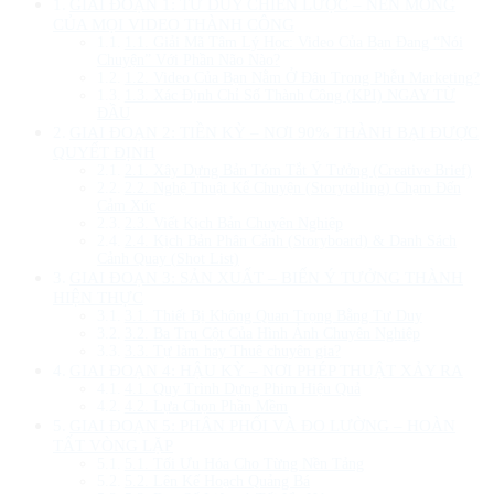
GIAI ĐOẠN 1: TƯ DUY CHIẾN LƯỢC – NỀN MÓNG
CỦA MỌI VIDEO THÀNH CÔNG
1.1. Giải Mã Tâm Lý Học: Video Của Bạn Đang “Nói
Chuyện” Với Phần Não Nào?
1.2. Video Của Bạn Nằm Ở Đâu Trong Phễu Marketing?
1.3. Xác Định Chỉ Số Thành Công (KPI) NGAY TỪ
ĐẦU
GIAI ĐOẠN 2: TIỀN KỲ – NƠI 90% THÀNH BẠI ĐƯỢC
QUYẾT ĐỊNH
2.1. Xây Dựng Bản Tóm Tắt Ý Tưởng (Creative Brief)
2.2. Nghệ Thuật Kể Chuyện (Storytelling) Chạm Đến
Cảm Xúc
2.3. Viết Kịch Bản Chuyên Nghiệp
2.4. Kịch Bản Phân Cảnh (Storyboard) & Danh Sách
Cảnh Quay (Shot List)
GIAI ĐOẠN 3: SẢN XUẤT – BIẾN Ý TƯỞNG THÀNH
HIỆN THỰC
3.1. Thiết Bị Không Quan Trọng Bằng Tư Duy
3.2. Ba Trụ Cột Của Hình Ảnh Chuyên Nghiệp
3.3. Tự làm hay Thuê chuyên gia?
GIAI ĐOẠN 4: HẬU KỲ – NƠI PHÉP THUẬT XẢY RA
4.1. Quy Trình Dựng Phim Hiệu Quả
4.2. Lựa Chọn Phần Mềm
GIAI ĐOẠN 5: PHÂN PHỐI VÀ ĐO LƯỜNG – HOÀN
TẤT VÒNG LẶP
5.1. Tối Ưu Hóa Cho Từng Nền Tảng
5.2. Lên Kế Hoạch Quảng Bá