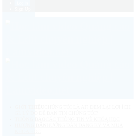
Sign Up
GIỚI THIỆU
CHÚNG TÔI LÀ AI? ĐEM LẠI LỢI ÍCH
GÌ, LÝ DO ĐỂ BẠN TIN CHÚNG TÔI?
THÔNG BÁO
CÁC THÔNG TIN VỀ KHÓA HỌC
HƯỚNG DẪN
HƯỚNG DẪN ĐĂNG KÝ VÀ MUA
KHÓA HỌC