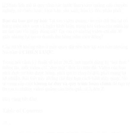
Bạn đã bao giờ tự hỏi:
Tại sao video quảng cáo của đối thủ lại có
hàng triệu lượt xem và ngàn bình luận, trong khi video của mình lại
im lìm sau vài ngày đăng tải? Tại sao có những video chỉ dài 30
giây nhưng lại tạo ra doanh thu hàng trăm triệu đồng?
Câu trả lời không nằm ở máy quay đắt tiền hay kỹ xảo hào nhoáng.
Nó nằm ở
CHIẾN LƯỢC
.
Trong bối cảnh kỹ thuật số năm 2025, nơi người dùng bị “bội thực”
thông tin, một video chỉ “đẹp mắt” thôi là chưa đủ. Video của bạn
phải thực sự bán được hàng, phải tạo ra chuyển đổi, phải mang lại
lợi nhuận. Bài viết này không chỉ dạy bạn cách bấm máy quay. Nó
sẽ cung cấp một
khung tư duy và quy trình hoàn chỉnh
để bạn tự
tin tạo ra những video quảng cáo hiệu quả, từ A đến Z.
Hãy cùng bắt đầu!
Table of Contents