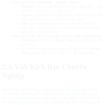
Công thức PAS (Problem – Agitate – Solve):
Problem:
Nêu ra vấn đề khán giả đang gặp phải.
“Bạn
mệt mỏi vì phải lau nhà mỗi ngày?”
Agitate:
Khoét sâu vào nỗi đau đó.
“Nó khiến bạn đau
lưng, mất thời gian và không thể nghỉ ngơi.”
Solve:
Đưa sản phẩm của bạn ra như một giải pháp
hoàn hảo.
“Giới thiệu Robot hút bụi thông minh XYZ,
giải phóng đôi tay của bạn.”
Công thức The Hero’s Journey (Hành trình Người hùng):
Khách hàng của bạn là
Người Hùng
đang đối mặt với
thử thách.
Sản phẩm/thương hiệu của bạn là
Người Dẫn Đường
Thông Thái
trao cho họ “bảo bối” để chiến thắng.
2.3. Viết Kịch Bản Chuyên
Nghiệp
Một kịch bản tốt là xương sống của video. Nếu bạn là người mới,
hãy bắt đầu với hướng dẫn
cách viết kịch bản video cho người
mới bắt đầu
. Khi đã quen, hãy nâng cao kỹ năng với các kỹ thuật
xây dựng
kịch bản video marketing
hiệu quả hơn. Sử dụng kịch