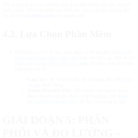
Đây là giai đoạn biến những cảnh quay thô thành một câu chuyện
hoàn chỉnh. Nếu bạn muốn tìm hiểu sâu, hãy xem qua hướng dẫn
chi tiết về
học dựng phim
cho người mới.
4.2. Lựa Chọn Phần Mềm
Thị trường có vô số lựa chọn. Bạn có thể bắt đầu với
top 10
phần mềm làm video miễn phí
hoặc tìm hiểu sâu hơn về các
phần mềm làm video trên máy tính
. Hai lựa chọn phổ biến
nhất hiện nay là:
CapCut:
Cực kỳ phổ biến, dễ sử dụng, đặc biệt
tải và
cài đặt
rất dễ dàng.
Adobe Premiere Pro:
Tiêu chuẩn của ngành dựng
phim chuyên nghiệp. Bạn có thể tham gia một
khóa
học Adobe Premiere Pro
để làm chủ công cụ này.
GIAI ĐOẠN 5: PHÂN
PHỐI VÀ ĐO LƯỜNG –