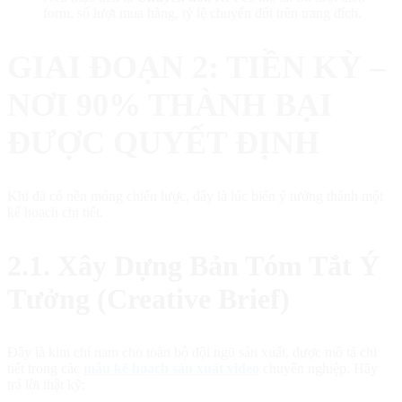
form, số lượt mua hàng, tỷ lệ chuyển đổi trên trang đích.
GIAI ĐOẠN 2: TIỀN KỲ –
NƠI 90% THÀNH BẠI
ĐƯỢC QUYẾT ĐỊNH
Khi đã có nền móng chiến lược, đây là lúc biến ý tưởng thành một
kế hoạch chi tiết.
2.1. Xây Dựng Bản Tóm Tắt Ý
Tưởng (Creative Brief)
Đây là kim chỉ nam cho toàn bộ đội ngũ sản xuất, được mô tả chi
tiết trong các
mẫu kế hoạch sản xuất video
chuyên nghiệp. Hãy
trả lời thật kỹ: