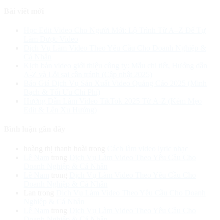
cho:
Bài viết mới
Học Edit Video Cho Người Mới: Lộ Trình Từ A–Z Để Tự
Làm Được Video
Dịch Vụ Làm Video Theo Yêu Cầu Cho Doanh Nghiệp &
Cá Nhân
Kịch bản video giới thiệu công ty: Mẫu chi tiết, Hướng dẫn
A-Z và Lỗi sai cần tránh (Cập nhật 2025)
Báo Giá Dịch Vụ Sản Xuất Video Quảng Cáo 2025 (Minh
Bạch & Tối Ưu Chi Phí)
Hướng Dẫn Làm Video TikTok 2025 Từ A-Z (Kèm Mẹo
Edit & Lên Xu Hướng)
Bình luận gần đây
hoàng thị thanh hoài
trong
Cách làm video lyric nhạc
Lê Nam
trong
Dịch Vụ Làm Video Theo Yêu Cầu Cho
Doanh Nghiệp & Cá Nhân
Lê Nam
trong
Dịch Vụ Làm Video Theo Yêu Cầu Cho
Doanh Nghiệp & Cá Nhân
Lan
trong
Dịch Vụ Làm Video Theo Yêu Cầu Cho Doanh
Nghiệp & Cá Nhân
Lê Nam
trong
Dịch Vụ Làm Video Theo Yêu Cầu Cho
Doanh Nghiệp & Cá Nhân