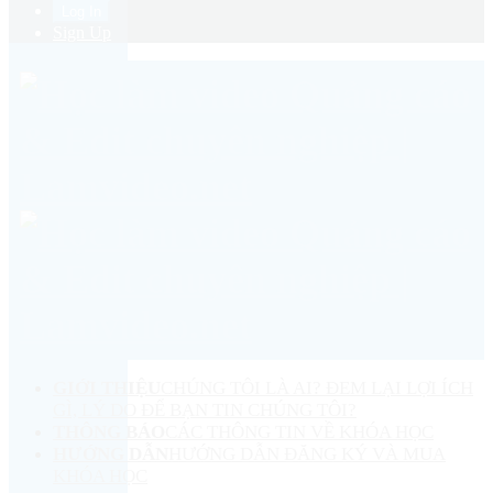
Sign Up
GIỚI THIỆU
CHÚNG TÔI LÀ AI? ĐEM LẠI LỢI ÍCH
GÌ, LÝ DO ĐỂ BẠN TIN CHÚNG TÔI?
THÔNG BÁO
CÁC THÔNG TIN VỀ KHÓA HỌC
HƯỚNG DẪN
HƯỚNG DẪN ĐĂNG KÝ VÀ MUA
KHÓA HỌC