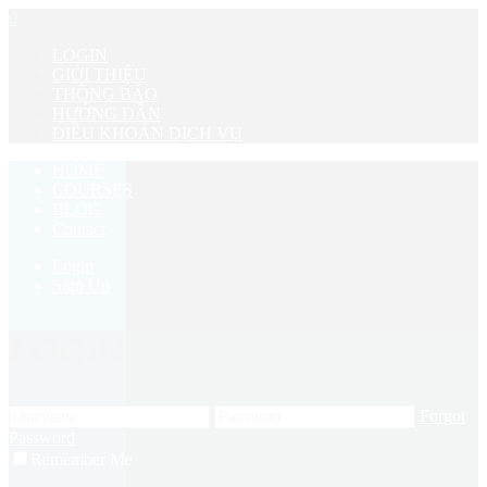
0
LOGIN
GIỚI THIỆU
THÔNG BÁO
HƯỚNG DẪN
ĐIỀU KHOẢN DỊCH VỤ
HOME
COURSES
BLOG
Contact
Login
Sign Up
LOGIN
Forgot
Password
Remember Me