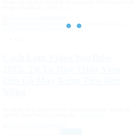
Đã bao giờ bạn dành cả tuần để quay dựng một video tâm huyết, để
rồi ngay khi đăng tải …
Read More
Lê Nam
12/07/2025
BLOG
Cách Làm Video YouTube
2025: Từ Tư Duy Triệu View
Đến Cỗ Máy Kiếm Tiền Bền
Vững
Bạn đã đọc hàng chục bài viết về “cách làm YouTube” nhưng vẫn
cảm thấy mông lung? Các hướng dẫn …
Read More
Lê Nam
12/07/2025
Tìm
kiếm