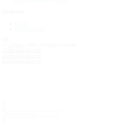
Danh mục
BLOG
HƯỚNG DẪN
top
©
Lê Nam
- 2026. All rights reserved.
Chính sách bảo mật
Chính sách riêng tư
Điều khoản dịch vụ
x
x
X